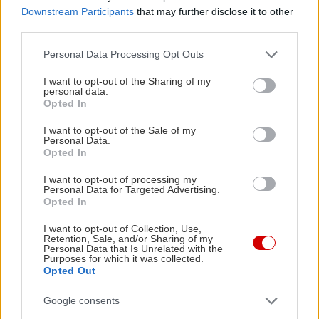
Downstream Participants
that may further disclose it to other
third parties.
Διαβάστε επίσης
Please note that this website/app uses one or more Google
Personal Data Processing Opt Outs
services and may gather and store information including but
not limited to your visit or usage behaviour. You may click to
I want to opt-out of the Sharing of my
personal data.
grant or deny consent to Google and its third-party tags to
Opted In
use your data for below specified purposes in below Google
consent section.
I want to opt-out of the Sale of my
Personal Data.
Opted In
I want to opt-out of processing my
Personal Data for Targeted Advertising.
Opted In
I want to opt-out of Collection, Use,
Retention, Sale, and/or Sharing of my
Μείνε Αύγουστο στην Αθήνα κι άσε τους
Πώς θα κά
Personal Data that Is Unrelated with the
Purposes for which it was collected.
άλλους να λένε
Opted Out
Google consents