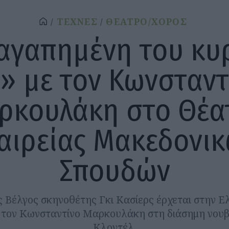
ΤΕΧΝΕΣ
ΘΕΑΤΡΟ/ΧΟΡΟΣ
αγαπημένη του κυ
ν» με τον Κωνσταντ
ρκουλάκη στο Θέα
αιρείας Μακεδονι
Σπουδών
 Βέλγος σκηνοθέτης Γκι Κασίερς έρχεται στην Ε
 τον Κωνσταντίνο Μαρκουλάκη στη διάσημη νουβ
Κλοντέλ.