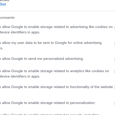
Out
consents
o allow Google to enable storage related to advertising like cookies on
evice identifiers in apps.
o allow my user data to be sent to Google for online advertising
s.
to allow Google to send me personalized advertising.
ορυφαίος Βέλγος σκηνοθέτης Γκι Κασίερς έρχεται σ
α σκηνοθετήσει τον Κωνσταντίνο Μαρκουλάκη στη 
o allow Google to enable storage related to analytics like cookies on
evice identifiers in apps.
ουβέλα του Φιλίπ Κλοντέλ «Η Αγαπημένη του κυρίου
o allow Google to enable storage related to functionality of the website
σημαντικότερους σύγχρονους δημιουργούς παγκοσμ
Διευθυντής του θεάτρου Toneelhuis της Αμβέρσας, σ
o allow Google to enable storage related to personalization.
τη χώρα μας (η πρώτη ήταν στο Φεστιβάλ Αθηνών το
1 στην εναρκτήρια σεζόν της Στέγης Γραμμάτων και
o allow Google to enable storage related to security, including