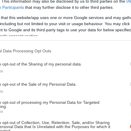
. This information may also be disclosed by us to third parties on the
IA
Participants
that may further disclose it to other third parties.
 that this website/app uses one or more Google services and may gath
including but not limited to your visit or usage behaviour. You may click 
 to Google and its third-party tags to use your data for below specifi
ogle consent section.
l Data Processing Opt Outs
o opt-out of the Sharing of my personal data.
In
o opt-out of the Sale of my Personal Data.
In
to opt-out of processing my Personal Data for Targeted
ing.
In
o opt-out of Collection, Use, Retention, Sale, and/or Sharing
ersonal Data that Is Unrelated with the Purposes for which it
lected.