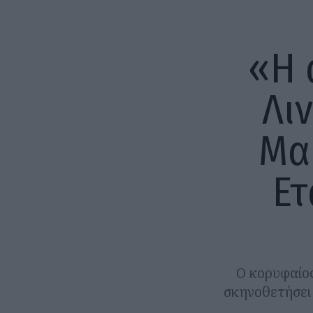
«Η 
Λι
Μα
Ετ
Ο κορυφαίος
σκηνοθετήσει