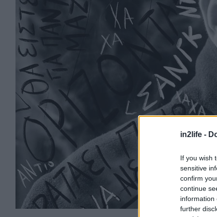
in2life -
Do
If you wish 
sensitive in
confirm you
continue se
information 
further disc