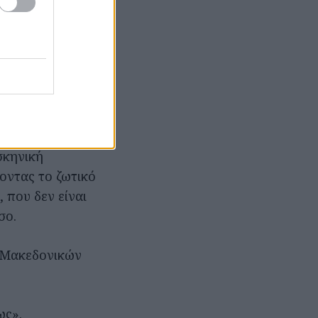
ηνοθέτη στο
ινητική, για τη
ς και το φως
ολη συνθήκη.
ς και την
ς, που
σκηνική
οντας το ζωτικό
 που δεν είναι
σο.
ς Μακεδονικών
ως».