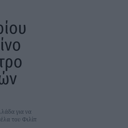
ρίου
ίνο
τρο
κών
λλάδα για να
έλα του Φιλίπ