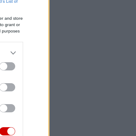
B’s List of
er and store
to grant or
ed purposes