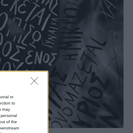
sonal or
ection to
ou may
 personal
out of the
 downstream