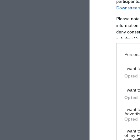
participants
Downstream 
Please note
information 
Αναζήτηση
deny consent
για...
in below Go
Persona
I want t
Opted 
I want t
Opted 
I want 
Advertis
Opted 
I want t
of my P
was col