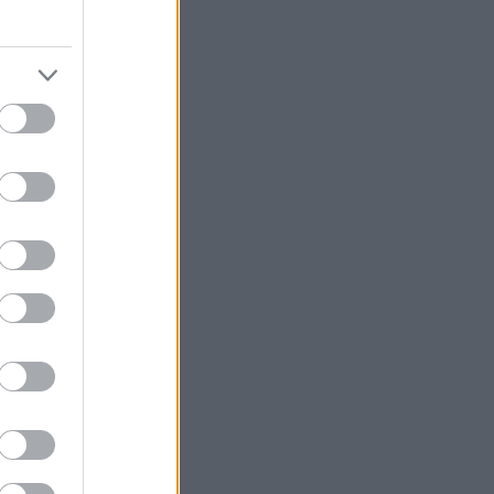
την Ελλάδα για
διάσημη
 Λιν».
ίως και πρώην
την τρίτη
 2009 και η
 Τεχνών του