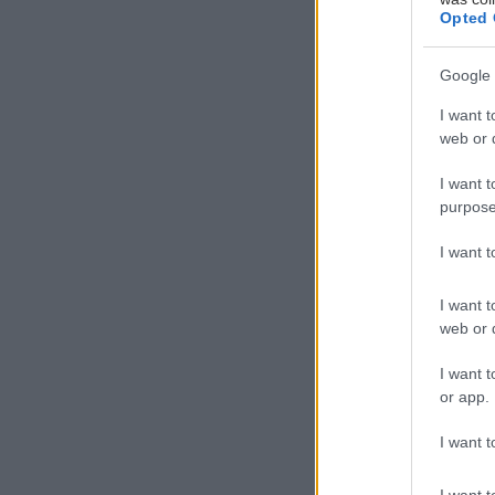
Opted 
Google 
I want t
web or d
I want t
purpose
Ο
I want 
κ
ν
I want t
web or d
ν
I want t
Ένας από τους 
or app.
Καλλιτεχνικός 
I want t
επίσκεψή του σ
δεύτερη το 201
I want t