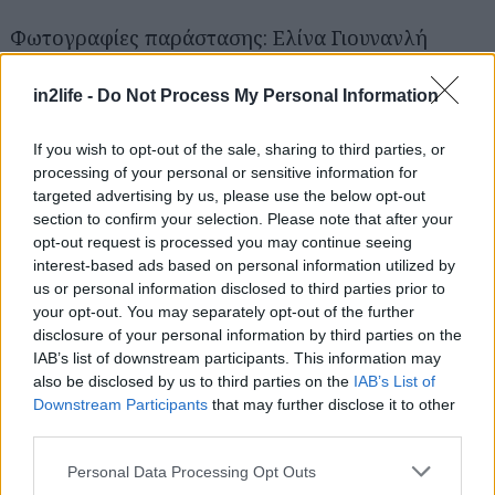
Φωτογραφίες παράστασης: Ελίνα Γιουνανλή
Βίντεο παράστασης: Γιώργος Κυβερνήτης
in2life -
Do Not Process My Personal Information
If you wish to opt-out of the sale, sharing to third parties, or
processing of your personal or sensitive information for
targeted advertising by us, please use the below opt-out
section to confirm your selection. Please note that after your
opt-out request is processed you may continue seeing
interest-based ads based on personal information utilized by
us or personal information disclosed to third parties prior to
your opt-out. You may separately opt-out of the further
Generation Lost
disclosure of your personal information by third parties on the
IAB’s list of downstream participants. This information may
also be disclosed by us to third parties on the
IAB’s List of
του Γρηγόρη Λιακόπουλου
Downstream Participants
that may further disclose it to other
third parties.
Σκηνοθεσία: Κατερίνα Γιαννοπούλου
Please note that this website/app uses one or more Google
Personal Data Processing Opt Outs
services and may gather and store information including but