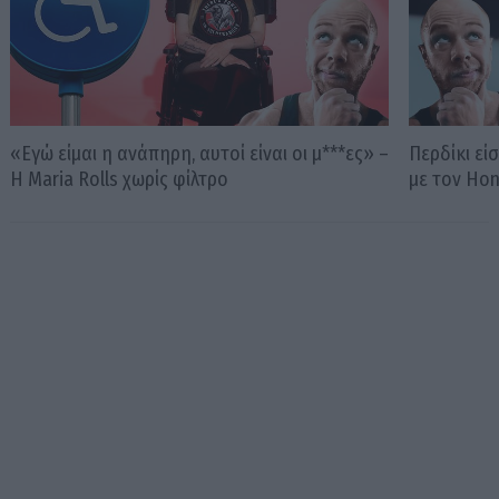
«Εγώ είμαι η ανάπηρη, αυτοί είναι οι μ***ες» –
Περδίκι εί
Η Maria Rolls χωρίς φίλτρο
με τον Ho