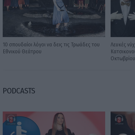
10 σπουδαίοι λόγοι να δεις τις Τρωάδες του
Λευκές νύχ
Εθνικού Θεάτρου
Κατσικονο
Οκτωβρίο
PODCASTS