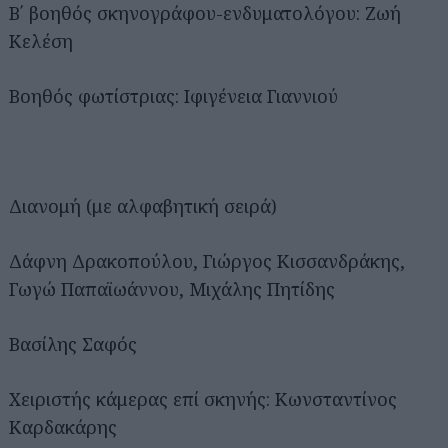
Β΄ βοηθός σκηνογράφου-ενδυματολόγου: Ζωή
Κελέση
Βοηθός φωτίστριας: Ιφιγένεια Γιαννιού
Διανομή (με αλφαβητική σειρά)
Δάφνη Δρακοπούλου, Γιώργος Κισσανδράκης,
Γωγώ Παπαϊωάννου, Μιχάλης Πητίδης
Βασίλης Σαφός
Αναζήτηση
για...
Χειριστής κάμερας επί σκηνής: Κωνσταντίνος
Καρδακάρης