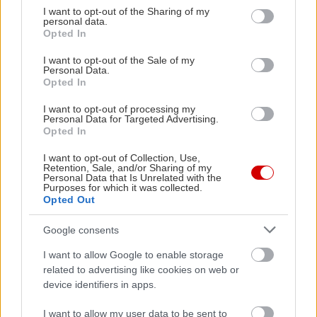
not limited to your visit or usage behaviour. You may click to
Πρεμιέρα: 28 Μαρτίου 2024
I want to opt-out of the Sharing of my
personal data.
grant or deny consent to Google and its third-party tags to
Opted In
use your data for below specified purposes in below Google
Σκηνή «Νίκος Κούρκουλος»
consent section.
I want to opt-out of the Sale of my
Personal Data.
Opted In
Ημέρες και ώρες παραστάσεων: Τετάρτη
στις 19:30, Πέμπτη, Παρασκευή, Σάββατο
I want to opt-out of processing my
Personal Data for Targeted Advertising.
21:00 και Κυριακή στις 19:30.
Opted In
I want to opt-out of Collection, Use,
Προπώληση εισιτηρίων: ticketservices.gr
Retention, Sale, and/or Sharing of my
Personal Data that Is Unrelated with the
Purposes for which it was collected.
Opted Out
Google consents
I want to allow Google to enable storage
related to advertising like cookies on web or
device identifiers in apps.
I want to allow my user data to be sent to