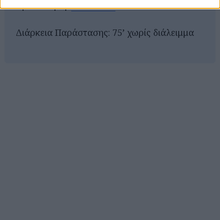
Προπώληση:
more.com
Διάρκεια Παράστασης: 75’ χωρίς διάλειμμα