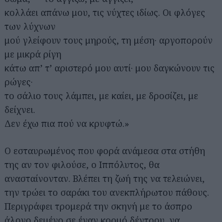
κολλάει απάνω μου, τις νύχτες ιδίως. Οι φλόγες
των λύχνων
μού γλείφουν τους μηρούς, τη μέση· αργοπορούν
με μικρά ρίγη
κάτω απ’ τ’ αριστερό μου αυτί· μου δαγκώνουν τις
ρώγες·
το σάλιο τους λάμπει, με καίει, με δροσίζει, με
δείχνει.
Δεν έχω πια πού να κρυφτώ.»
Ο εσταυρωμένος που φορά ανάμεσα στα στήθη
της αν τον φιλούσε, ο Ιππόλυτος, θα
ανασταίνονταν. Βλέπει τη ζωή της να τελειώνει,
την τρώει το σαράκι του ανεκπλήρωτου πάθους.
Περιγράφει τρομερά την σκηνή με το άσπρο
άλογο δεμένο σε έναν κορμό δέντρου, να