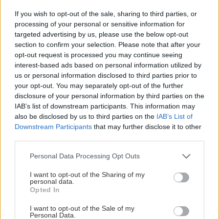
την Δάφνη Μαρκάκη και την Εύη Καρακώστα
If you wish to opt-out of the sale, sharing to third parties, or
δείχνει μια γυναίκα σε ένα τρομερό αδιέξοδο,
processing of your personal or sensitive information for
targeted advertising by us, please use the below opt-out
όπου ταλανίζεται από τo πάθος. Τα πέλματά της
section to confirm your selection. Please note that after your
μιλούν, το ίδιο και η κίνηση του κορμιού της. Ο
opt-out request is processed you may continue seeing
λόγος της ηθοποιού ακούγεται λαγαρά, με
interest-based ads based on personal information utilized by
us or personal information disclosed to third parties prior to
ευκρίνεια και η παρουσία του Λάζαρου
your opt-out. You may separately opt-out of the further
Αναστασιάδη αποτελεί λειτουργικό
disclosure of your personal information by third parties on the
ακομπανιαμέντο.
IAB’s list of downstream participants. This information may
also be disclosed by us to third parties on the
IAB’s List of
Downstream Participants
that may further disclose it to other
Ο Ρίτσος είναι παρών σε αυτό το αφιέρωμα και
third parties.
κάθε ερμηνευτής βάζει τη δική του πινελιά. Η
Please note that this website/app uses one or more Google
Personal Data Processing Opt Outs
σκηνοθεσία του Εμμανουήλ Γ. Μαύρου δείχνει
services and may gather and store information including but
έναν άνθρωπο που αγαπά πράγματι τον ποιητή
not limited to your visit or usage behaviour. You may click to
I want to opt-out of the Sharing of my
personal data.
grant or deny consent to Google and its third-party tags to
και δημιουργεί την κατάλληλη ατμόσφαιρα.
Opted In
use your data for below specified purposes in below Google
consent section.
I want to opt-out of the Sale of my
Ταυτότητα της παράστασης
Personal Data.