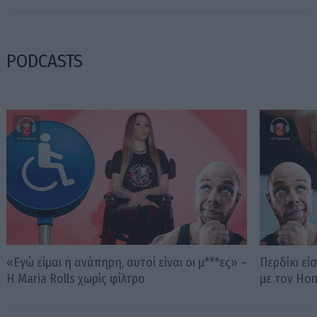
PODCASTS
«Εγώ είμαι η ανάπηρη, αυτοί είναι οι μ***ες» –
Περδίκι εί
Η Maria Rolls χωρίς φίλτρο
με τον Ho