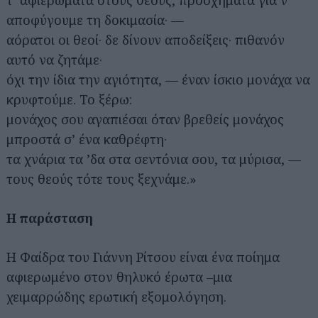
τ’ αφιερώματα στους θεούς, προσχήματα για ν`
αποφύγουμε τη δοκιμασία· —
αόρατοι οι θεοί· δε δίνουν αποδείξεις· πιθανόν
αυτό να ζητάμε·
όχι την ίδια την αγιότητα, — έναν ίσκιο μονάχα να
κρυφτούμε. Το ξέρω:
μονάχος σου αγαπιέσαι όταν βρεθείς μονάχος
μπροστά σ’ ένα καθρέφτη·
τα χνάρια τα ’δα στα σεντόνια σου, τα μύρισα, —
τους θεούς τότε τους ξεχνάμε.»
Η παράσταση
Η Φαίδρα του Γιάννη Ρίτσου είναι ένα ποίημα
αφιερωμένο στον θηλυκό έρωτα –μια
χειμαρρώδης ερωτική εξομολόγηση.