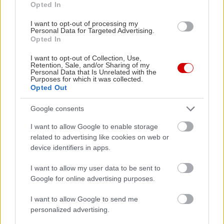
Opted In
Συγγραφέας: Γιάννης Ρίτσος
Επιμέλεια επιλογής κειμένων & ποιημάτων /
I want to opt-out of processing my
Personal Data for Targeted Advertising.
Σκηνοθεσία: Εμμανουήλ Γ. Μαύρος
Opted In
Μουσική: Πλάτων Ανδριτσάκης, Μίκης
I want to opt-out of Collection, Use,
Θεοδωράκης, Θάνος Μικρούτσικος, Λούντβιχ Βαν
Retention, Sale, and/or Sharing of my
Personal Data that Is Unrelated with the
Μπετόβεν, Allen Grey
Purposes for which it was collected.
Opted Out
Σκηνικά – Art Director: Ρένα Σανταμούρη με την
RS Architecture + Design Studio
Google consents
Φωτισμοί / Φωτογράφιση: Χριστίνα
I want to allow Google to enable storage
Φυλακτοπούλου
related to advertising like cookies on web or
device identifiers in apps.
Κινησιολογία: Δάφνη Μαρκάκη, Εύη Καρακώστα
Κουστούμια: Ρένα Σανταμούρη
I want to allow my user data to be sent to
Μουσική Επιμέλεια & Ηχητικός Σχεδιασμός:
Google for online advertising purposes.
Γιώργος Λιάκος, Μανώλης Πετρής
I want to allow Google to send me
Παίζουν:
personalized advertising.
Μαριάνθη Σοντάκη – Φαίδρα