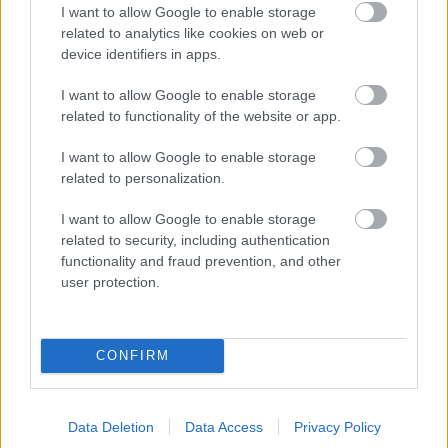
I want to allow Google to enable storage
Λάζαρος Αναστασιάδης - Ιππόλυτος
related to analytics like cookies on web or
device identifiers in apps.
I want to allow Google to enable storage
related to functionality of the website or app.
I want to allow Google to enable storage
Θέατρο Δρόμος
related to personalization.
Αγίου Μελετίου 25 και Κυκλάδων, Κυψέλη,
I want to allow Google to enable storage
τηλ.: 210 8818906
related to security, including authentication
functionality and fraud prevention, and other
user protection.
Τιμές εισιτηρίων
Γενική Είσοδος: 12 € | Μειωμένο: 10 €
Φοιτητικό, ανέργων, πολυτέκνων, ΑμεΑ, 65+
CONFIRM
Εισιτήριο Αφιερώματος: 35 € Ενιαίο εισιτήριο
για όλες τις παραστάσεις, ταμείο και
more.com
Data Deletion
Data Access
Privacy Policy