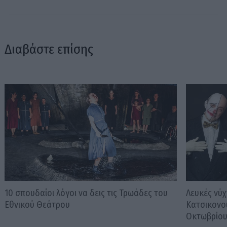
Διαβάστε επίσης
10 σπουδαίοι λόγοι να δεις τις Τρωάδες του
Λευκές νύχ
Εθνικού Θεάτρου
Κατσικονο
Οκτωβρίο