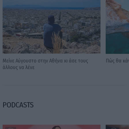
Μείνε Αύγουστο στην Αθήνα κι άσε τους
Πώς θα κά
άλλους να λένε
PODCASTS