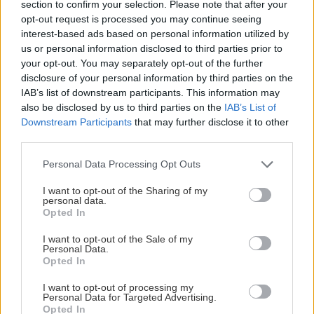
section to confirm your selection. Please note that after your
opt-out request is processed you may continue seeing
interest-based ads based on personal information utilized by
us or personal information disclosed to third parties prior to
Συμπαίκτης του Μέσι στην Εθνική Νέων της
your opt-out. You may separately opt-out of the further
Αργεντινής ο Ροντρίγκο Αρτσούμπι ήρθε με
disclosure of your personal information by third parties on the
IAB’s list of downstream participants. This information may
περγαμηνές νέου Μαραντόνα στην Ελλάδα το
also be disclosed by us to third parties on the
IAB’s List of
2006 κι έφυγε με τις ευχές όλων των φιλάθλων
Downstream Participants
that may further disclose it to other
του Ολυμπιακού για να συνεχίσει την καριέρα του
third parties.
στην Αργεντινή χωρίς μεγάλη επιτυχία. Το μαγικό
Please note that this website/app uses one or more Google
Personal Data Processing Opt Outs
αριστερό του και οι τιτανομέγιστες ντρίπλες του,
services and may gather and store information including but
not limited to your visit or usage behaviour. You may click to
I want to opt-out of the Sharing of my
δεν εμφανίστηκαν ποτέ στο χορτάρι των
personal data.
grant or deny consent to Google and its third-party tags to
ελληνικών γηπέδων. Αποχώρησε στο τέλος της
Opted In
use your data for below specified purposes in below Google
σεζόν 2006-2007 με 4 μόλις συμμετοχές.
consent section.
I want to opt-out of the Sale of my
Personal Data.
Opted In
Φέλιξ Αμποάγκουε
I want to opt-out of processing my
Personal Data for Targeted Advertising.
Opted In