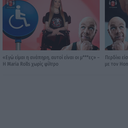
«Εγώ είμαι η ανάπηρη, αυτοί είναι οι μ***ες» –
Περδίκι εί
Η Maria Rolls χωρίς φίλτρο
με τον Ho