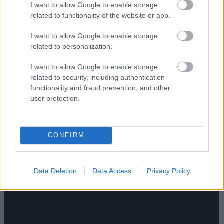
αλλαγή και μόλις σε ένα αγωνίστηκε σε ολόκληρο
I want to allow Google to enable storage
related to functionality of the website or app.
το 90λεπτο. Σκόραρε ένα μόλις γκολ στο
πρωτάθλημα κι ένα ακόμη στο κύπελλο,
I want to allow Google to enable storage
αποτελώντας μια ανορθογραφία σε μια χρονιά
related to personalization.
που ο Ολυμπιακός πανηγύρισε το νταμπλ στην
I want to allow Google to enable storage
Ελλάδα.
related to security, including authentication
functionality and fraud prevention, and other
user protection.
Όλα Σολμπάκεν
CONFIRM
Data Deletion
Data Access
Privacy Policy