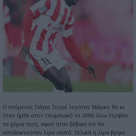
Ο επόμενος Γιάγια Τουρέ λεγόταν Μάρκο Νε κι
όταν ήρθε στον Ολυμπιακό το 2006 όλοι έτριβαν
τα χέρια τους, αφού ήταν βέβαιο ότι θα
αποδεικνυόταν λίρα εκατό. Τελικά η λίρα βγήκε
Αναζήτηση