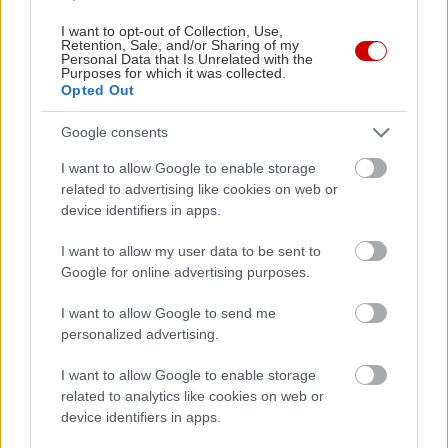
I want to opt-out of Collection, Use,
Retention, Sale, and/or Sharing of my
Personal Data that Is Unrelated with the
Purposes for which it was collected.
Opted Out
Google consents
I want to allow Google to enable storage
related to advertising like cookies on web or
device identifiers in apps.
I want to allow my user data to be sent to
Google for online advertising purposes.
I want to allow Google to send me
personalized advertising.
Το μαύρο διαμάντι δεν έλαμψε όσο περίμεναν οι
φίλοι του Θρύλου. Στο ελληνικό πρωτάθλημα
I want to allow Google to enable storage
λοιπόν πρόλαβε και έπαιξε τη σεζόν 1998-99 μόνο
related to analytics like cookies on web or
device identifiers in apps.
σε 11 παιχνίδια. Στα 10 ματς εξ αυτών μπήκε ως