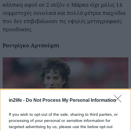
για...
κάλπικη αφού σε 2 σεζόν ο Μάρκο είχε μόλις 14
συμμετοχές συνολικά και πολλά μέτρια παιχνίδια
που δεν επιβεβαίωσαν τις υψηλές μεταγραφικές
προσδοκίες.
Ροντρίγκο Αρτσούμπι
in2life -
Do Not Process My Personal Information
If you wish to opt-out of the sale, sharing to third parties, or
processing of your personal or sensitive information for
targeted advertising by us, please use the below opt-out