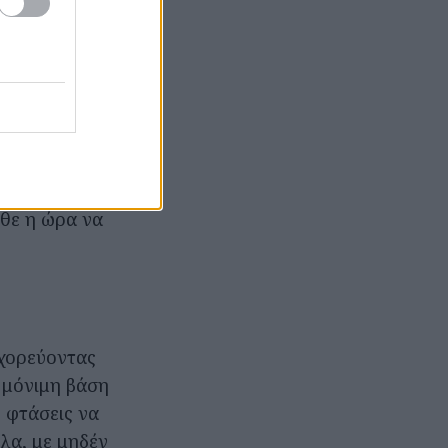
ε το αφεντικό/
 πρέπει να
λά επειδή σε
αστροφή μαζί
τά τα μούτρα
ρθε η ώρα να
 χορεύοντας
 μόνιμη βάση
 φτάσεις να
λα, με μηδέν