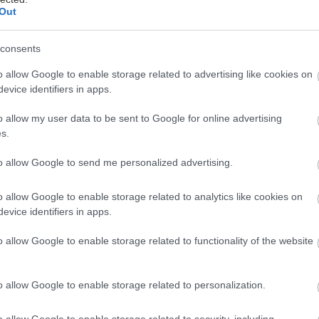
Out
consents
o allow Google to enable storage related to advertising like cookies on
ώθεις ένα συνεχόμενο βάρος στο στήθος κάθε φορά 
evice identifiers in apps.
ραφείο; Το περιβάλλον είναι τοξικό και το αφεντικό
o allow my user data to be sent to Google for online advertising
s.
αμία δουλειά δεν είναι για πάντα, όση ανάγκη κι αν 
ι να αποζητάς το καλύτερο για σένα, έχοντας στο μ
to allow Google to send me personalized advertising.
ίχνουν τον δρόμο της εξόδου.
o allow Google to enable storage related to analytics like cookies on
evice identifiers in apps.
o allow Google to enable storage related to functionality of the website
εντικό σου
o allow Google to enable storage related to personalization.
ι δεκτός, όμως όταν αυτός έχει μετατραπεί σε φόβο,
ρα δεν θα πάνε καλά. Αν λοιπόν πιάνεις συχνά πυκν
o allow Google to enable storage related to security, including