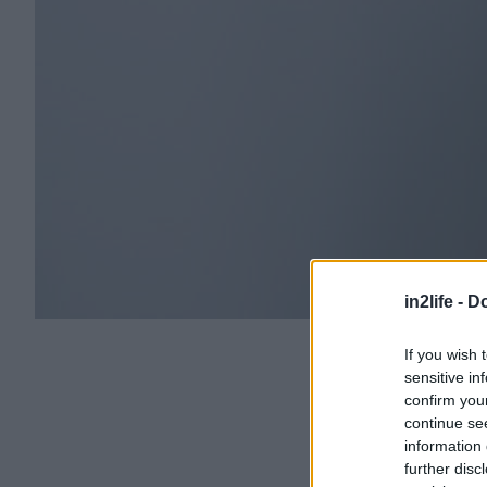
in2life -
Do
If you wish 
sensitive in
confirm you
continue se
information 
further disc