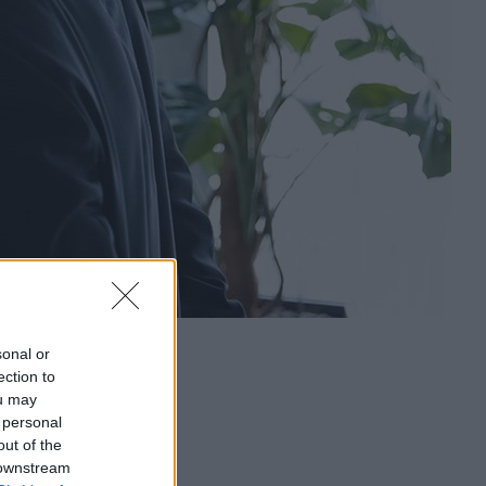
sonal or
ection to
ou may
 personal
out of the
 downstream