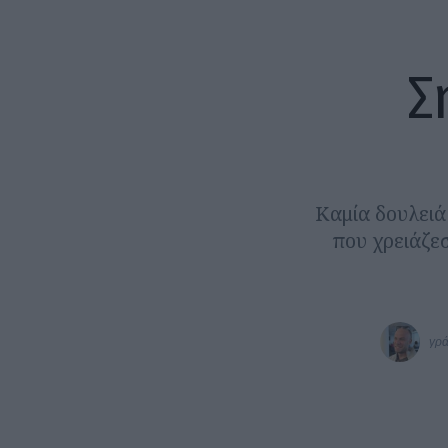
Σ
Καμία δουλειά
που χρειάζεσ
γρά