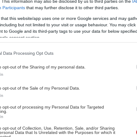
. This information may also be disclosed by us to third parties on the
IA
Participants
that may further disclose it to other third parties.
 that this website/app uses one or more Google services and may gath
including but not limited to your visit or usage behaviour. You may click 
 to Google and its third-party tags to use your data for below specifi
ogle consent section.
l Data Processing Opt Outs
o opt-out of the Sharing of my personal data.
In
o opt-out of the Sale of my Personal Data.
In
to opt-out of processing my Personal Data for Targeted
ing.
In
o opt-out of Collection, Use, Retention, Sale, and/or Sharing
ersonal Data that Is Unrelated with the Purposes for which it
lected.