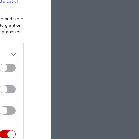
B’s List of
er and store
to grant or
ed purposes