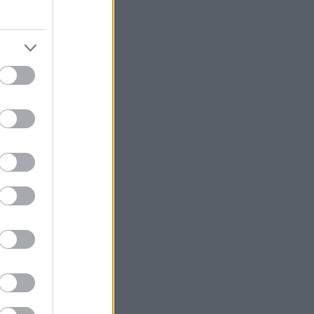
που πας στο
 Κέρβερος;
έχεις από λεφτά.
υαλό σου τα
 τότε τα
ά τον εαυτό σου