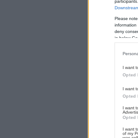
participants
Downstream 
Please note
information 
Αναζήτηση
deny consent
για...
in below Go
Persona
I want t
Opted 
I want t
Opted 
I want 
Advertis
Opted 
I want t
of my P
was col