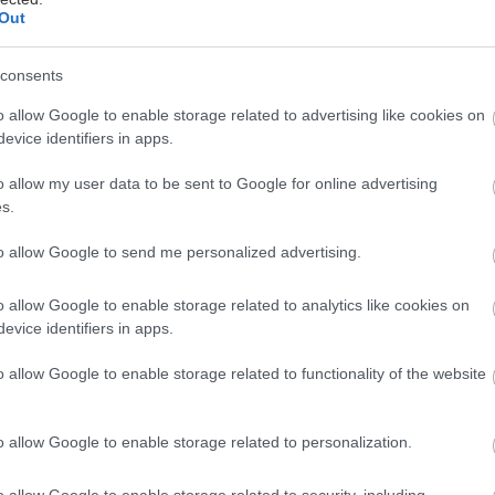
Out
consents
o allow Google to enable storage related to advertising like cookies on
evice identifiers in apps.
προσωπικό του blog έγραψε ο Νίκος Μουρατίδης για
o allow my user data to be sent to Google for online advertising
s.
δωρίδου, χαρακτηρίζοντάς την «τριτοτέταρτη» και 
ρίου» τραγουδίστρια.
to allow Google to send me personalized advertising.
ίδου είναι μία κάτω του μετρίου τραγουδίστρια της
o allow Google to enable storage related to analytics like cookies on
evice identifiers in apps.
ε αμφιβόλου ποιότητας λυρικές παραστάσεις… και είπ
α αφήσει το στίγμα του σαν τον Καζαντζίδη”. Κι εσέ
o allow Google to enable storage related to functionality of the website
 τσούζει;», έγραψε συγκεκριμένα ο Νίκος Μουρατίδ
o allow Google to enable storage related to personalization.
 συζητήθηκε στην εκπομπή της Κατερίνας Καινούρι
υ η σοπράνο Σόνια Θεοδωρίδου απάντησε στους χα
o allow Google to enable storage related to security, including