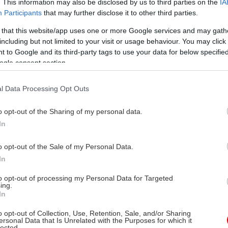
. This information may also be disclosed by us to third parties on the
IA
Participants
that may further disclose it to other third parties.
 that this website/app uses one or more Google services and may gath
including but not limited to your visit or usage behaviour. You may click 
 to Google and its third-party tags to use your data for below specifi
ogle consent section.
l Data Processing Opt Outs
o opt-out of the Sharing of my personal data.
In
o opt-out of the Sale of my Personal Data.
In
to opt-out of processing my Personal Data for Targeted
ing.
In
o opt-out of Collection, Use, Retention, Sale, and/or Sharing
ersonal Data that Is Unrelated with the Purposes for which it
lected.