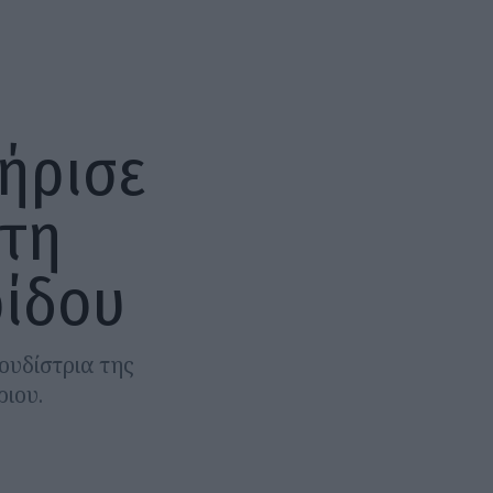
ήρισε
 τη
ρίδου
ουδίστρια της
ριου.