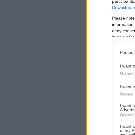
participants
Downstream 
Please note
information 
Αναζήτηση
deny consent
για...
in below Go
Persona
I want t
Opted 
I want t
Opted 
I want 
Advertis
Opted 
I want t
of my P
was col