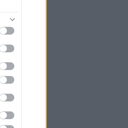
 την Σόνια
«κάτω του
 όπερας, μία
ε για τον
να τι σε κόφτει
ης.
ου, «Super
ρακτηρισμούς