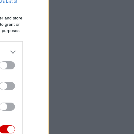
B’s List of
er and store
to grant or
ed purposes