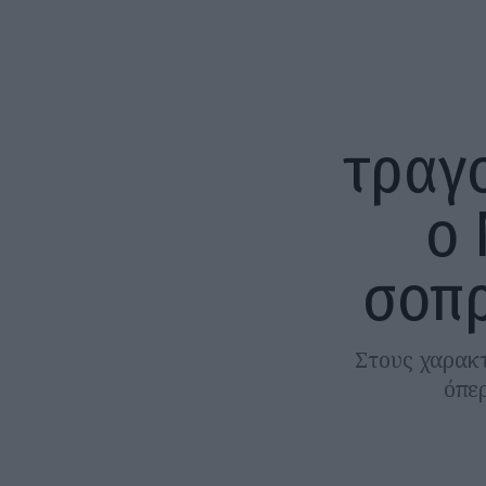
τραγ
ο 
σοπρ
Στους χαρακτ
όπερ