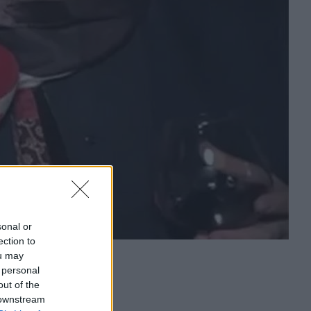
sonal or
ection to
ou may
 personal
out of the
 downstream