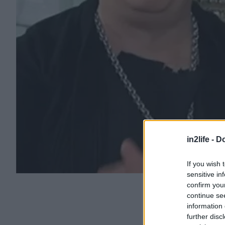
in2life -
Do
If you wish 
sensitive in
confirm you
continue se
information 
further disc