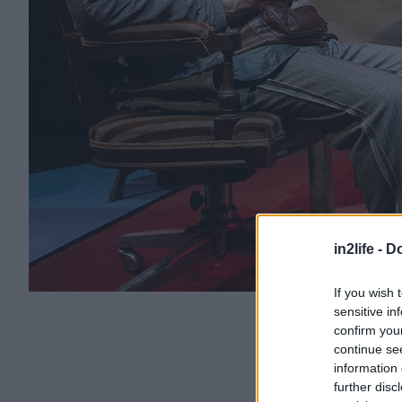
in2life -
Do
If you wish 
sensitive in
confirm you
continue se
information 
further disc