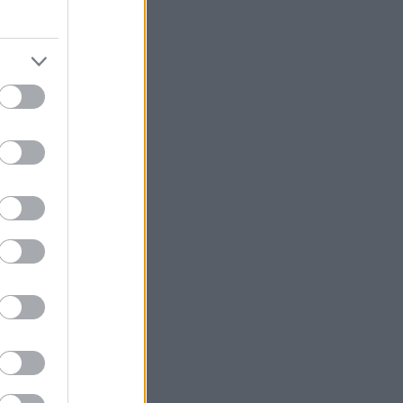
, σε
σία του Γιώργου
από τις 11
 την Ρόζ, τον
υν το ταβάνι,
ί να έχει
δους. Έχουν