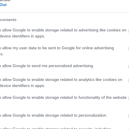
Out
consents
o allow Google to enable storage related to advertising like cookies on
evice identifiers in apps.
όκειται για την νέα παραγωγή της ομάδας Νοσταλγία
o allow my user data to be sent to Google for online advertising
ρωτότυπο κείμενο του Γιώργου Σίμωνα και σκηνοθε
s.
ζαβάρα, που παρουσιάζεται κάθε Δευτέρα και Τρίτη 
εκεμβρίου 2024 στο θέατρο Rabbithole.
to allow Google to send me personalized advertising.
o allow Google to enable storage related to analytics like cookies on
evice identifiers in apps.
ατομεσιτικό γραφείο με τρεις υπαλλήλους, τη Ρίτα,
o allow Google to enable storage related to functionality of the website
εντικό τους, τον Μπομπ, στο «πάτωμα», έτσι ονομάζο
κρεμασμένο, που ίσως κοιμάται ίσως και όχι, ή μπορε
o allow Google to enable storage related to personalization.
εράκια σε τροχό σε ένα κλουβί για εξοικονόμηση κέρ
o allow Google to enable storage related to security, including