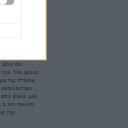
για ένα
ής και τις
όμητο οικόπεδο
 παρουσία της
 Λένε ότι
 του. Του άρεσε
έρα της πτήσης
υ εκτελέστηκε
υ από ψηλά- μια
 ή του πολίτη.
με την