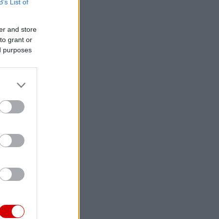
B’s List of
er and store
to grant or
ed purposes