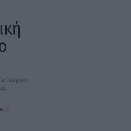
ική
ο
ία Γιώργου
ις.
μερών