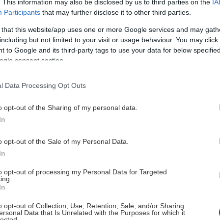
. This information may also be disclosed by us to third parties on the
IA
Participants
that may further disclose it to other third parties.
 that this website/app uses one or more Google services and may gath
including but not limited to your visit or usage behaviour. You may click 
 to Google and its third-party tags to use your data for below specifi
ogle consent section.
l Data Processing Opt Outs
o opt-out of the Sharing of my personal data.
In
o opt-out of the Sale of my Personal Data.
In
to opt-out of processing my Personal Data for Targeted
ing.
In
o opt-out of Collection, Use, Retention, Sale, and/or Sharing
ersonal Data that Is Unrelated with the Purposes for which it
lected.