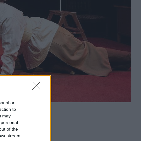
sonal or
ection to
ou may
 personal
out of the
 downstream