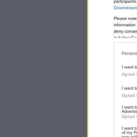
participants
Downstream 
Please note
information 
Αναζήτηση
deny consent
για...
in below Go
Persona
I want t
Opted 
I want t
Opted 
I want 
Advertis
Opted 
I want t
of my P
was col