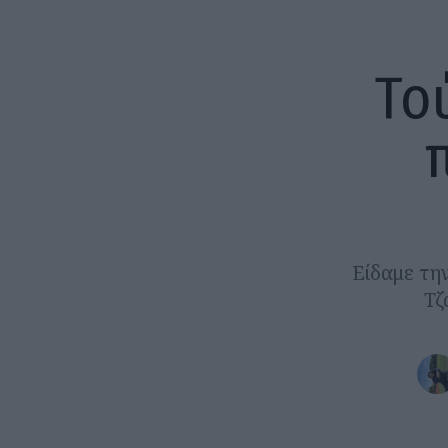
Το
Είδαμε τη
Τζ