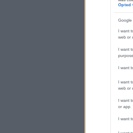
Opted 
Google 
I want t
Π
web or d
ρ
I want t
π
purpose
Τ
Δ
I want 
I want t
Το έργο
web or d
Ένα μεγάλο κτημ
I want t
or app.
Ρήγα και το αφ
ένα ανδρείκελο 
I want t
πεθάνει. Χαμστ
I want t