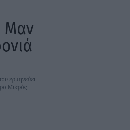
ς Μαν
ρονιά
που ερμηνεύει
τρο Μικρός