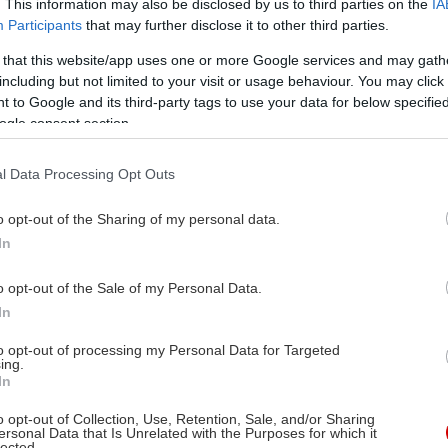
. This information may also be disclosed by us to third parties on the
IA
Participants
that may further disclose it to other third parties.
 that this website/app uses one or more Google services and may gath
including but not limited to your visit or usage behaviour. You may click 
 to Google and its third-party tags to use your data for below specifi
ogle consent section.
l Data Processing Opt Outs
o opt-out of the Sharing of my personal data.
In
o opt-out of the Sale of my Personal Data.
In
to opt-out of processing my Personal Data for Targeted
ing.
In
o opt-out of Collection, Use, Retention, Sale, and/or Sharing
ersonal Data that Is Unrelated with the Purposes for which it
lected.