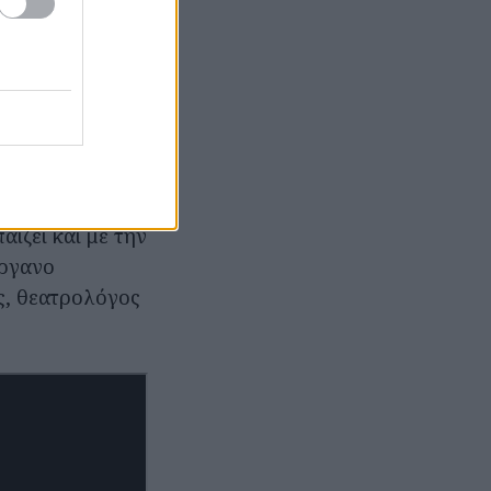
ειραγωγεί την
ο, προδίδει
μαϊμού της
 θα είναι
Όλα αυτά και
ίζει και με την
όργανο
ς, θεατρολόγος