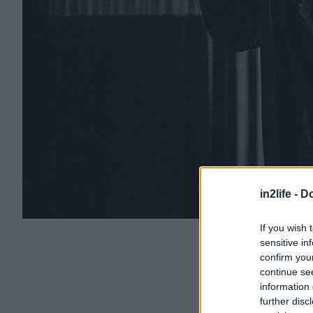
in2life -
Do
If you wish 
sensitive in
confirm you
continue se
information 
further disc