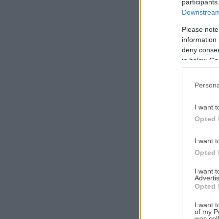
participants
Downstream 
Please note
information 
Αναζήτηση
deny consent
για...
in below Go
Persona
I want t
Opted 
I want t
Opted 
I want 
Advertis
Opted 
I want t
of my P
was col