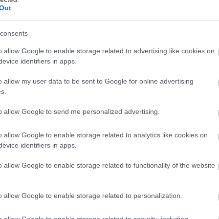
Out
consents
o allow Google to enable storage related to advertising like cookies on
evice identifiers in apps.
«Μεφίστο», ερμηνεία-σκηνοθεσία Νικόλας Βαγιονάκη
ύ πετυχημένες σεζόν στο Ίδρυμα Μιχάλης Κακογιάνν
o allow my user data to be sent to Google for online advertising
d out παραστάσεις στη Θεσσαλονίκη, στη Σύρο, στη
s.
etera Theatre του Λονδίνου, μεταφέρεται από το Σ
to allow Google to send me personalized advertising.
4 στο θέατρο Μικρός Κεραμεικός, κάθε Σάββατο και 
αριθμό παραστάσεων.
o allow Google to enable storage related to analytics like cookies on
evice identifiers in apps.
ην ιστορία του ηθοποιού Χέντρικ Χέφγκεν, που ξεκιν
o allow Google to enable storage related to functionality of the website
 τέχνης του Αμβούργου το 1926, οραματιζόμενος έν
ο μέχρι το 1936, που αναδείχθηκε το νέο αστέρι του
o allow Google to enable storage related to personalization.
 στο Βερολίνο προκειμένου να καθιερωθεί σαν πρω
o allow Google to enable storage related to security, including