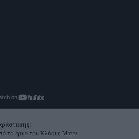
αράστασης:
πό το έργο του Κλάους Μανν