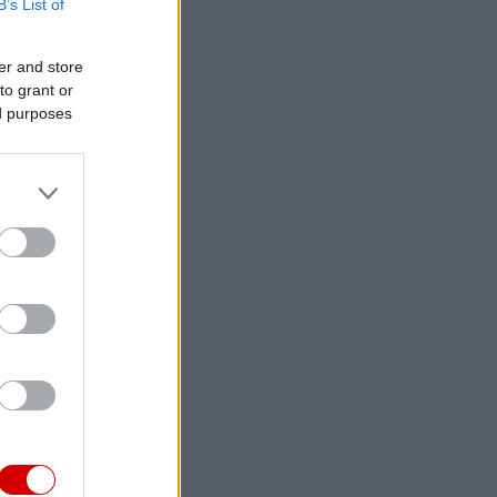
B’s List of
er and store
to grant or
ed purposes