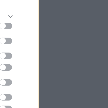
ς, μετά από δύο
ης, και τις
ν Πάτρα και στο
άββατο 20
Κυριακή, για
ά την καριέρα
α επαναστατικό
 τρίτου Ράιχ.
ταγωνιστής στο