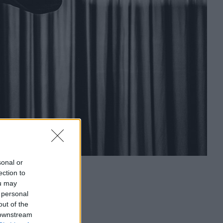
sonal or
ection to
ou may
 personal
out of the
 downstream