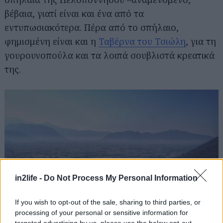
βέβαια, γιατί είναι και ένα από τα
εντυπωσιακότερα. Πέρα από το σπήλαιο,
φημισμένη είναι και η
Ταβέρνα του Τσιώλη
, για τη
Αναζήτηση
για...
γουρουνοπούλα και τα λοιπά σουβλιστά κρεατικά
της.
in2life -
Do Not Process My Personal Information
If you wish to opt-out of the sale, sharing to third parties, or
processing of your personal or sensitive information for
targeted advertising by us, please use the below opt-out