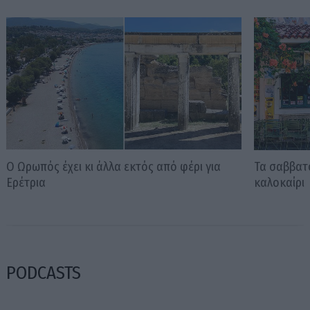
O Ωρωπός έχει κι άλλα εκτός από φέρι για
Τα σαββατ
Ερέτρια
καλοκαίρι
PODCASTS