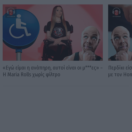
«Εγώ είμαι η ανάπηρη, αυτοί είναι οι μ***ες» –
Περδίκι εί
Η Maria Rolls χωρίς φίλτρο
με τον Ho