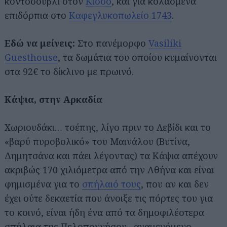
κοντοσούβλι στον
Κισσό
, και για κολασμένα
επιδόρπια στο
Καφεγλυκοπωλείο 1743
.
Εδώ να μείνεις:
Στο πανέμορφο
Vasiliki
Guesthouse
, τα δωμάτια του οποίου κυμαίνονται
στα 92€ το δίκλινο με πρωινό.
Κάψια, στην Αρκαδία
Χωριουδάκι… τσέπης, λίγο πριν το Λεβίδι και το
«βαρύ πυροβολικό» του Μαινάλου (Βυτίνα,
Δημητσάνα και πάει λέγοντας) τα Κάψια απέχουν
ακριβώς 170 χιλιόμετρα από την Αθήνα και είναι
φημισμένα για το
σπήλαιό τους
, που αν και δεν
έχει ούτε δεκαετία που άνοιξε τις πόρτες του για
το κοινό, είναι ήδη ένα από τα δημοφιλέστερα
σπήλαια της Πελοποννήσου –αναμενόμενο,