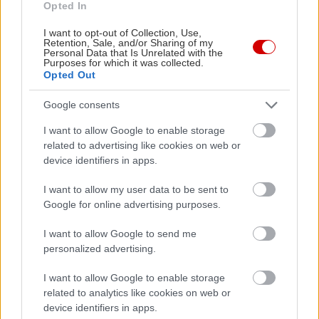
Opted In
του. Η Αγία Φωτεινή είναι έργο του μαθητή του
Δημήτρη Πικιώνη, Κώστα Παπαθεοδώρου, ο
I want to opt-out of Collection, Use,
Retention, Sale, and/or Sharing of my
οποίος συνδύασε αρχαιοελληνικούς κίονες και
Personal Data that Is Unrelated with the
Purposes for which it was collected.
βυζαντινή αρχιτεκτονική σε ένα αποτέλεσμα που
Opted Out
μοιάζει να κινείται –τόσο παράξενα μεγαλειώδες,
Google consents
που σε ζαλίζει λίγο τις πρώτες φορές που το
κοιτάς.
I want to allow Google to enable storage
related to advertising like cookies on web or
device identifiers in apps.
Εδώ να μείνεις:
Μάζεψε την παρέα, γιατί σου
έχουμε σούπερ πρόταση. Το
Lykos Mansion
I want to allow my user data to be sent to
Google for online advertising purposes.
διαθέτει φανταστικές, πέτρινες βίλες με τζάκι,
τζακούζι και πανοραμική θέα στα φυσικά τοπία
I want to allow Google to send me
γύρω τους, σε τιμές που κυμαίνονται στα 164€ για
personalized advertising.
τέσσερα άτομα, ήτοι 41€ το άτομο.
I want to allow Google to enable storage
related to analytics like cookies on web or
device identifiers in apps.