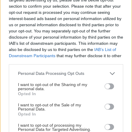
section to confirm your selection. Please note that after your
opt-out request is processed you may continue seeing
interest-based ads based on personal information utilized by
us or personal information disclosed to third parties prior to
your opt-out. You may separately opt-out of the further
disclosure of your personal information by third parties on the
IAB’s list of downstream participants. This information may
also be disclosed by us to third parties on the
IAB’s List of
Downstream Participants
that may further disclose it to other
third parties.
Please note that this website/app uses one or more Google
Personal Data Processing Opt Outs
services and may gather and store information including but
not limited to your visit or usage behaviour. You may click to
I want to opt-out of the Sharing of my
Φωτό: Arcadia Portal
personal data.
grant or deny consent to Google and its third-party tags to
Opted In
use your data for below specified purposes in below Google
Πολύ κοντά στο χωριό, η
Αρχαία Μαντίνεια
είναι
consent section.
I want to opt-out of the Sale of my
Personal Data.
ένας μικρός, γλυκύτατος αρχαιολογικός χώρος με
Opted In
ένα αρχαίο θεατράκι και την πιο παράξενη
I want to opt-out of processing my
εκκλησία που έχεις δει ποτέ ακριβώς απέναντί
Personal Data for Targeted Advertising.