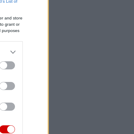
B’s List of
er and store
to grant or
ed purposes