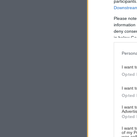
participants
Downstream 
Please note
information 
Αναζήτηση
deny consent
για...
in below Go
Persona
I want t
Opted 
I want t
Opted 
I want 
Advertis
Opted 
I want t
of my P
was col