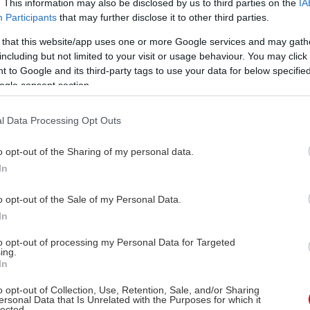
. This information may also be disclosed by us to third parties on the
IA
Participants
that may further disclose it to other third parties.
 that this website/app uses one or more Google services and may gath
including but not limited to your visit or usage behaviour. You may click 
 to Google and its third-party tags to use your data for below specifi
ogle consent section.
l Data Processing Opt Outs
o opt-out of the Sharing of my personal data.
In
o opt-out of the Sale of my Personal Data.
In
to opt-out of processing my Personal Data for Targeted
ing.
In
o opt-out of Collection, Use, Retention, Sale, and/or Sharing
ersonal Data that Is Unrelated with the Purposes for which it
lected.