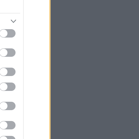
ός και πράγματι,
 το πράγμα
 είναι μια καλή
 απιστίας (ή
τον τηρείς.
ί περηφάνειας