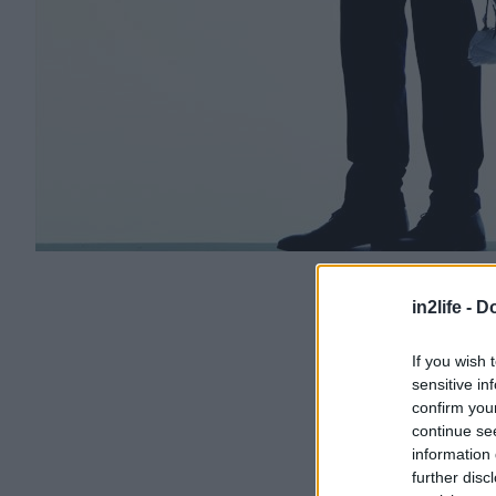
in2life -
Do
If you wish 
sensitive in
confirm you
continue se
information 
further disc