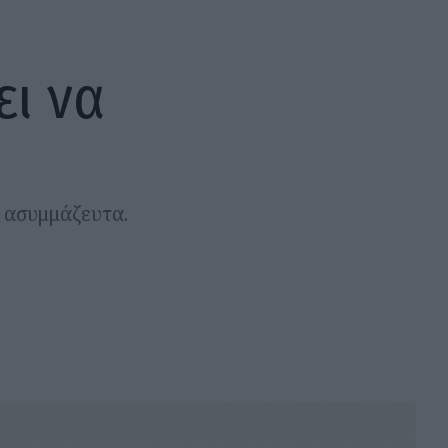
ει να
α ασυμμάζευτα.