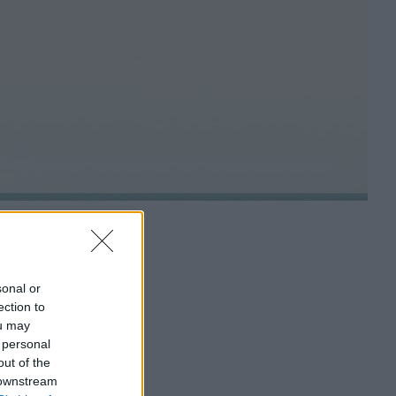
sonal or
ection to
ou may
 personal
out of the
 downstream