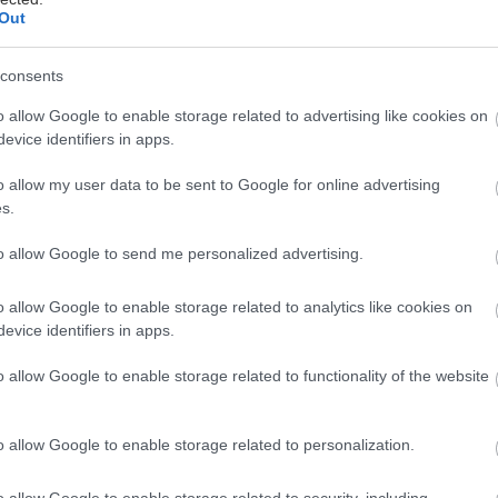
Out
απιστία δεν τη συγχωράω
λέει μια μεγάλη λαϊκή αοιδ
consents
τα πράγματα φτάσουν στο να σε πιάσει να απιστείς,
ίζει και για σένα και για εκείνον/η.
o allow Google to enable storage related to advertising like cookies on
evice identifiers in apps.
άνεις ώστε να μη γίνουν χειρότερα;
o allow my user data to be sent to Google for online advertising
s.
να συγγνώμη
to allow Google to send me personalized advertising.
 όποια πλευρά και αν το δεις, επομένως η συγγνώμη
o allow Google to enable storage related to analytics like cookies on
αι πως η σχέση σου έχει έναν άγραφο κανόνα περί μη
evice identifiers in apps.
ι συνηθίζεται στις σχέσεις) επομένως θα έπρεπε να 
o allow Google to enable storage related to functionality of the website
σμούς
o allow Google to enable storage related to personalization.
υ πρέπει να είναι ειλικρινής, άσε στην άκρη τα περ
o allow Google to enable storage related to security, including