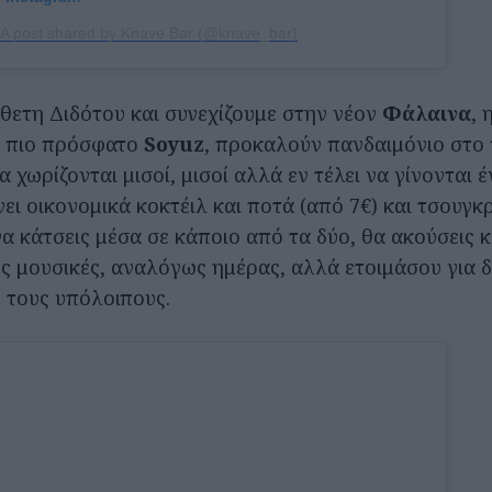
A post shared by Knave Bar (@knave_bar)
θετη Διδότου και συνεχίζουμε στην νέον
Φάλαινα
, 
αι πιο πρόσφατο
Soyuz
, προκαλούν πανδαιμόνιο στο 
 χωρίζονται μισοί, μισοί αλλά εν τέλει να γίνονται έ
ει οικονομικά κοκτέιλ και ποτά (από 7€) και τσουγκρ
α κάτσεις μέσα σε κάποιο από τα δύο, θα ακούσεις κ
ές μουσικές, αναλόγως ημέρας, αλλά ετοιμάσου για 
 τους υπόλοιπους.