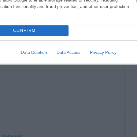
cation functionality and fraud prevention, and other user protection.
ραματισμούς για να δοκιμάσεις. Το απλό ποτό στα 7€,
CONFIRM
Data Deletion
Data Access
Privacy Policy
n Instagram