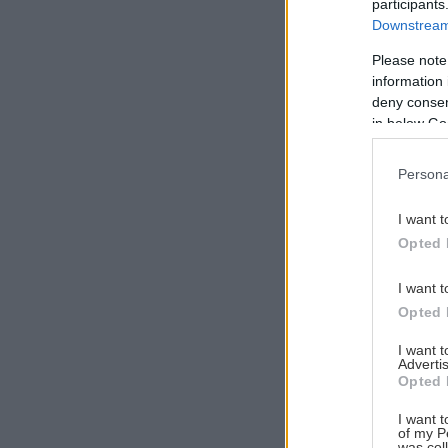
participants
Downstream 
Please note
information 
Αναζήτηση
deny consent
για...
in below Go
Persona
I want t
Opted 
I want t
Opted 
I want 
Advertis
Opted 
I want t
of my P
was col