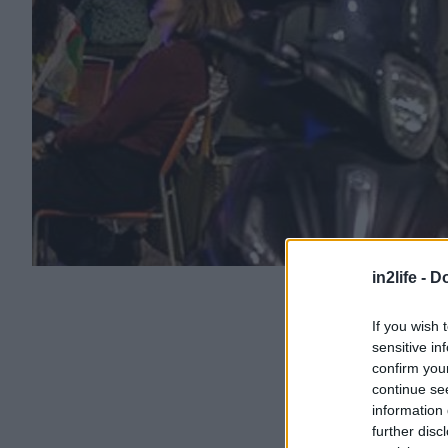
in2life -
Do
If you wish 
sensitive in
confirm you
continue se
information 
further disc