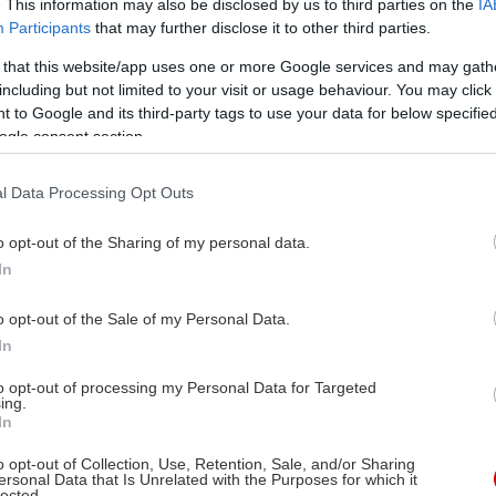
. This information may also be disclosed by us to third parties on the
IA
Participants
that may further disclose it to other third parties.
 that this website/app uses one or more Google services and may gath
including but not limited to your visit or usage behaviour. You may click 
 to Google and its third-party tags to use your data for below specifi
ogle consent section.
l Data Processing Opt Outs
o opt-out of the Sharing of my personal data.
In
o opt-out of the Sale of my Personal Data.
In
to opt-out of processing my Personal Data for Targeted
ing.
In
o opt-out of Collection, Use, Retention, Sale, and/or Sharing
ersonal Data that Is Unrelated with the Purposes for which it
lected.