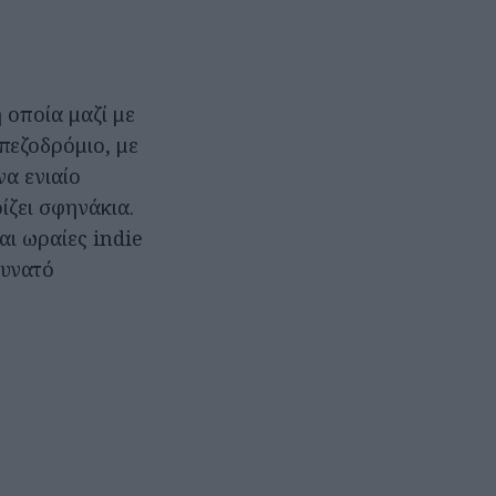
η οποία μαζί με
πεζοδρόμιο, με
να ενιαίο
ίζει σφηνάκια.
αι ωραίες indie
δυνατό