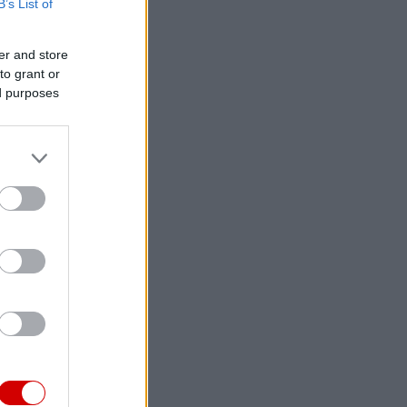
B’s List of
er and store
to grant or
ed purposes