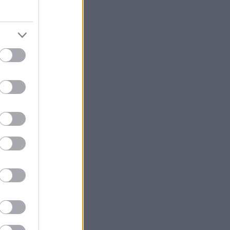
τη, η
κοιμάται.
ει αρκετά στα
αι ετοιμάζεσαι
α την κάνεις
rban βραδιές σε
ιο απέξω με τις
αι house.
ασικών και