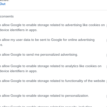
Out
consents
ανή, γεμάτη μπαράκια για κάθε γούστο, πάντα γεμά
o allow Google to enable storage related to advertising like cookies on
ληπιού σφύζει από ζωή τα βράδια που η πόλη (δεν) 
evice identifiers in apps.
κάρεις το όχημα σε κάποιο από τα πάρκινγκ της (έχ
o allow my user data to be sent to Google for online advertising
s.
ις το μετρό για την πλατ… εεε για το Πανεπιστήμιο κ
αρκα που θα έχεις να διηγείσαι.
to allow Google to send me personalized advertising.
τη μαζί, άσε μας να σε καθοδηγήσουμε για το πώς θ
o allow Google to enable storage related to analytics like cookies on
evice identifiers in apps.
o allow Google to enable storage related to functionality of the website
α χαμηλά με το
Knave,
το οποίο είναι ιδανικό για u
το κλίμα. Παντός καιρού, γεμίζει κόσμο το πεζοδρόμ
o allow Google to enable storage related to personalization.
έφουν λάγνα σε soul, jazz και funk, μέχρι hip hop κ
 λίστα των κοκτέιλ, με αρκετές παραλλαγές των κλ
o allow Google to enable storage related to security, including