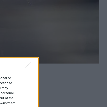
sonal or
ection to
ou may
 personal
out of the
 downstream