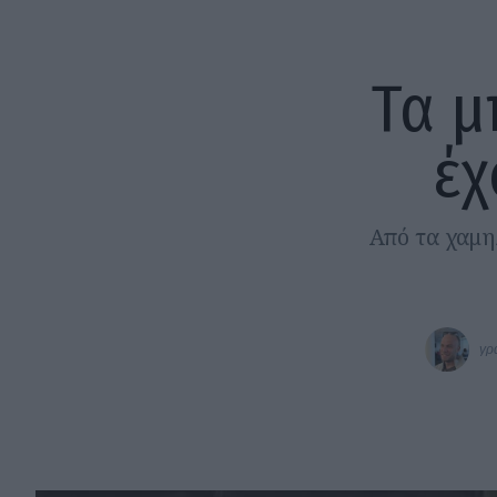
Τα μ
έχ
Από τα χαμηλ
γρ