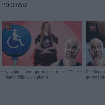
PODCASTS
«Εγώ είμαι η ανάπηρη, αυτοί είναι οι μ***ες» –
Περδίκι εί
Η Maria Rolls χωρίς φίλτρο
με τον Ho