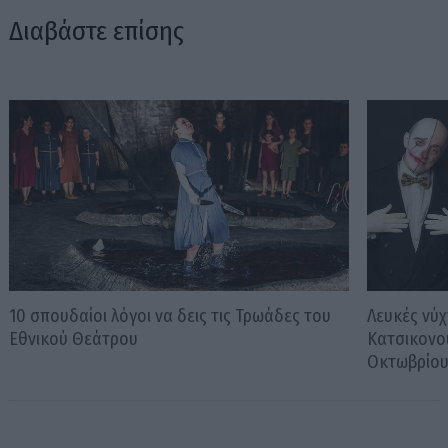
Διαβάστε επίσης
10 σπουδαίοι λόγοι να δεις τις Τρωάδες του
Λευκές νύχ
Εθνικού Θεάτρου
Κατσικονο
Οκτωβρίο