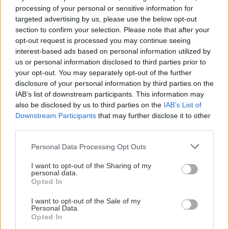
εμφάνιση η Γωγώ Παπαϊωάννου)
processing of your personal or sensitive information for
targeted advertising by us, please use the below opt-out
section to confirm your selection. Please note that after your
opt-out request is processed you may continue seeing
interest-based ads based on personal information utilized by
ΠΕΙΡΑΜΑΤΙΚΗ ΣΚΗΝΗ
us or personal information disclosed to third parties prior to
ΣΚΗΝΗ ΚΑΤΙΝΑ ΠΑΞΙΝΟΥ - ΡΕΞ
your opt-out. You may separately opt-out of the further
Πανεπιστημίου 48, Αθήνα
disclosure of your personal information by third parties on the
IAB’s list of downstream participants. This information may
also be disclosed by us to third parties on the
IAB’s List of
Γενική είσοδος: 8€
Downstream Participants
that may further disclose it to other
third parties.
Προπώληση εισιτηρίων:
ticketservices.gr
Please note that this website/app uses one or more Google
Personal Data Processing Opt Outs
services and may gather and store information including but
Ειδικές Τιμές
not limited to your visit or usage behaviour. You may click to
I want to opt-out of the Sharing of my
personal data.
grant or deny consent to Google and its third-party tags to
Opted In
use your data for below specified purposes in below Google
Κάρτα ανέργων: 5€
consent section.
I want to opt-out of the Sale of my
ΑΜΕΑ: 5€ - Συνοδός 5€
Personal Data.
Opted In