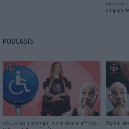
απολαυστικ
ομηρικό έ
PODCASTS
«Εγώ είμαι η ανάπηρη, αυτοί είναι οι μ***ες» –
Περδίκι εί