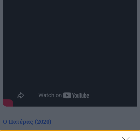
Αναζήτηση
για...
Ο Πατέρας (2020)
Ο Άντονι είναι σχεδόν 80 χρονών και αρνείται να