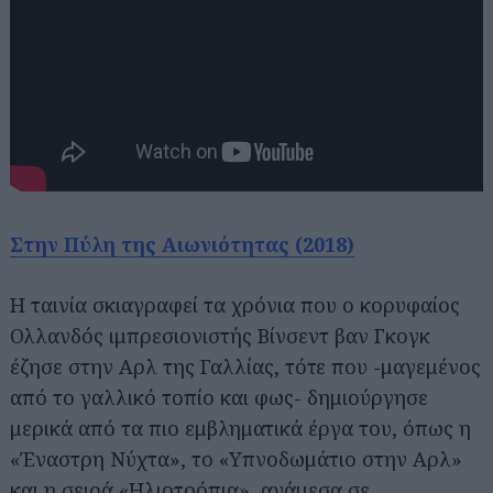
Στην Πύλη της Αιωνιότητας (2018)
Η ταινία σκιαγραφεί τα χρόνια που ο κορυφαίος
Ολλανδός ιμπρεσιονιστής Βίνσεντ βαν Γκογκ
έζησε στην Αρλ της Γαλλίας, τότε που -μαγεμένος
από το γαλλικό τοπίο και φως- δημιούργησε
μερικά από τα πιο εμβληματικά έργα του, όπως η
«Έναστρη Νύχτα», το «Υπνοδωμάτιο στην Αρλ»
και η σειρά «Ηλιοτρόπια», ανάμεσα σε