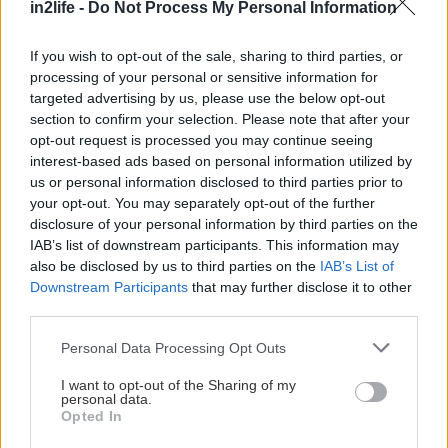
in2life -
Do Not Process My Personal Information
δεχθεί τις νοσοκόμες που προσλαμβάνει η κόρη
του για να τον φροντίζουν. Από την άλλη η κόρη
If you wish to opt-out of the sale, sharing to third parties, or
του ετοιμάζεται να μετακομίσει στο Παρίσι για να
processing of your personal or sensitive information for
targeted advertising by us, please use the below opt-out
παντρευτεί. Αν η κόρη του δεν είναι παντρεμένη
section to confirm your selection. Please note that after your
τότε ποιος είναι ο άντρας που μπαινοβγαίνει στο
opt-out request is processed you may continue seeing
σπίτι του και ισχυρίζεται ότι είναι παντρεμένος
interest-based ads based on personal information utilized by
us or personal information disclosed to third parties prior to
εδώ και 10 χρόνια με την κόρη του; Όσκαρ
your opt-out. You may separately opt-out of the further
ερμηνείας για τον συγκλονιστικό Άντονι Χόπκινς
disclosure of your personal information by third parties on the
και διασκευασμένου σεναρίου για την
IAB’s list of downstream participants. This information may
also be disclosed by us to third parties on the
IAB’s List of
κινηματογραφική διασκευή ενός
Downstream Participants
that may further disclose it to other
πολυβραβευμένου θεατρικού.
third parties.
Please note that this website/app uses one or more Google
Personal Data Processing Opt Outs
Τσάρλι (1992)
services and may gather and store information including but
not limited to your visit or usage behaviour. You may click to
I want to opt-out of the Sharing of my
personal data.
grant or deny consent to Google and its third-party tags to
Η ιστορία της ζωής και της καλλιτεχνικής
Opted In
use your data for below specified purposes in below Google
περιπέτειας ενός λαμπρού, αινιγματικού