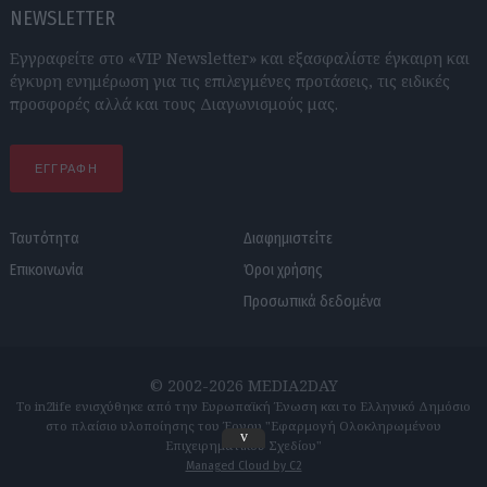
NEWSLETTER
Εγγραφείτε στο «VIP Newsletter» και εξασφαλίστε έγκαιρη και
έγκυρη ενημέρωση για τις επιλεγμένες προτάσεις, τις ειδικές
προσφορές αλλά και τους Διαγωνισμούς μας.
ΕΓΓΡΑΦΗ
Ταυτότητα
Διαφημιστείτε
Επικοινωνία
Όροι χρήσης
Προσωπικά δεδομένα
© 2002-2026 MEDIA2DAY
Το in2life ενισχύθηκε από την Ευρωπαϊκή Ένωση και το Ελληνικό Δημόσιο
στο πλαίσιο υλοποίησης του Έργου "Εφαρμογή Ολοκληρωμένου
v
Επιχειρηματικού Σχεδίου"
Managed Cloud by C2