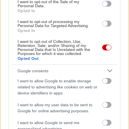
consent section.
I want to opt-out of the Sale of my
ανθρώπου, μισητού από κάποιους αλλά αγαπητού
Personal Data.
Opted In
από τους περισσότερους, του οποίου η ζωή
συμπίπτει με την ιστορία του κινηματογράφου και
I want to opt-out of processing my
Personal Data for Targeted Advertising.
τα μεγάλα γεγονότα του αιώνα μας. Ο Ρίτσαρντ
Opted In
Ατένμπορο κάνει μια εντυπωσιακή αναπαράσταση
I want to opt-out of Collection, Use,
της εποχής, έχοντας ως συμμάχους τις πολύ
Retention, Sale, and/or Sharing of my
Personal Data that Is Unrelated with the
καλές ερμηνείες, ειδικά του συγκλονιστικού στον
Purposes for which it was collected.
Opted Out
κεντρικό ρόλο Ρόμπερτ Ντάουνι Τζούνιορ.
Google consents
Όλες οι Ταινίες
I want to allow Google to enable storage
related to advertising like cookies on web or
device identifiers in apps.
ΤΑΙΝΊΕΣ (ΕΛΛΗΝΙΚΌΣ ΤΊΤΛΟΣ)
I want to allow my user data to be sent to
ΤΑΙΝΊΕΣ (ΠΡΩΤΌΤΥΠΟΣ ΤΊΤΛΟΣ)
Google for online advertising purposes.
I want to allow Google to send me
Όλες οι Αίθουσες
personalized advertising.