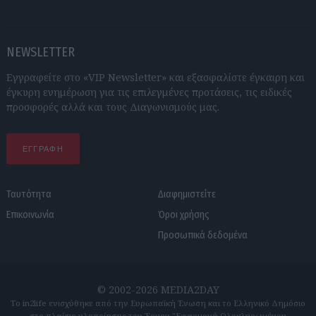
NEWSLETTER
Εγγραφείτε στο «VIP Newsletter» και εξασφαλίστε έγκαιρη και
έγκυρη ενημέρωση για τις επιλεγμένες προτάσεις, τις ειδικές
προσφορές αλλά και τους Διαγωνισμούς μας.
ΕΓΓΡΑΦΗ
Ταυτότητα
Διαφημιστείτε
Επικοινωνία
Όροι χρήσης
Προσωπικά δεδομένα
© 2002-2026 MEDIA2DAY
Το in2life ενισχύθηκε από την Ευρωπαϊκή Ένωση και το Ελληνικό Δημόσιο
στο πλαίσιο υλοποίησης του Έργου "Εφαρμογή Ολοκληρωμένου