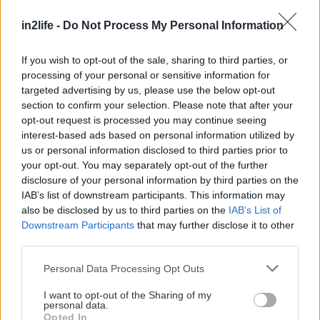
Αναζήτηση
in2life -
Do Not Process My Personal Information
για...
If you wish to opt-out of the sale, sharing to third parties, or
processing of your personal or sensitive information for
targeted advertising by us, please use the below opt-out
section to confirm your selection. Please note that after your
opt-out request is processed you may continue seeing
interest-based ads based on personal information utilized by
us or personal information disclosed to third parties prior to
your opt-out. You may separately opt-out of the further
disclosure of your personal information by third parties on the
IAB’s list of downstream participants. This information may
also be disclosed by us to third parties on the
IAB’s List of
Downstream Participants
that may further disclose it to other
third parties.
Please note that this website/app uses one or more Google
Personal Data Processing Opt Outs
services and may gather and store information including but
not limited to your visit or usage behaviour. You may click to
I want to opt-out of the Sharing of my
personal data.
grant or deny consent to Google and its third-party tags to
Opted In