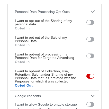
ζωγράφος και επίσης φτιάχνω τα πιο παράξενα από τα κουίζ
third parties.
που θα βρεις στο in2life. Όταν δεν ετοιμάζω την επόμενή
Please note that this website/app uses one or more Google
Personal Data Processing Opt Outs
μου έκθεση, θα με βρεις να τρέχω επιτραπέζια παιχνίδια
services and may gather and store information including but
ρόλων, να τεστάρω συνταγές και να μαζεύω παλιά περιοδικά
not limited to your visit or usage behaviour. You may click to
I want to opt-out of the Sharing of my
για τα κολλάζ μου. Μου αρέσει να γράφω για την
personal data.
grant or deny consent to Google and its third-party tags to
Opted In
επικοινωνία και τα μοτίβα που μπορεί να πάρει ανάμεσα σε
use your data for below specified purposes in below Google
διαφορετικούς ανθρώπους.
consent section.
I want to opt-out of the Sale of my
Personal Data.
Opted In
Είμαι πάρα πολύ Υδροχόος.
I want to opt-out of processing my
Personal Data for Targeted Advertising.
Opted In
Mail |
t.diakos@in2life.gr
I want to opt-out of Collection, Use,
Retention, Sale, and/or Sharing of my
Instagram |
teddy_abstract_art
Personal Data that Is Unrelated with the
Purposes for which it was collected.
Opted Out
Google consents
I want to allow Google to enable storage