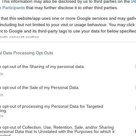
. This information may also be disclosed by us to third parties on the
IA
Participants
that may further disclose it to other third parties.
 that this website/app uses one or more Google services and may gath
including but not limited to your visit or usage behaviour. You may click 
 to Google and its third-party tags to use your data for below specifi
ogle consent section.
l Data Processing Opt Outs
o opt-out of the Sharing of my personal data.
In
o opt-out of the Sale of my Personal Data.
In
to opt-out of processing my Personal Data for Targeted
ing.
In
o opt-out of Collection, Use, Retention, Sale, and/or Sharing
ersonal Data that Is Unrelated with the Purposes for which it
lected.