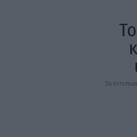
Το
κ
Το εντυπωσ