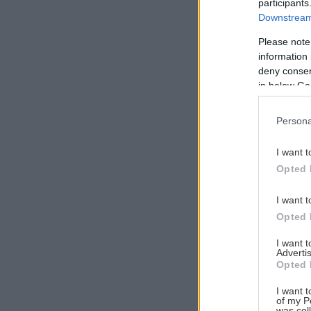
participants
Downstream 
Please note
information 
Αναζήτηση
deny consent
για...
in below Go
Persona
I want t
Opted 
I want t
Opted 
I want 
Advertis
Opted 
I want t
of my P
was col