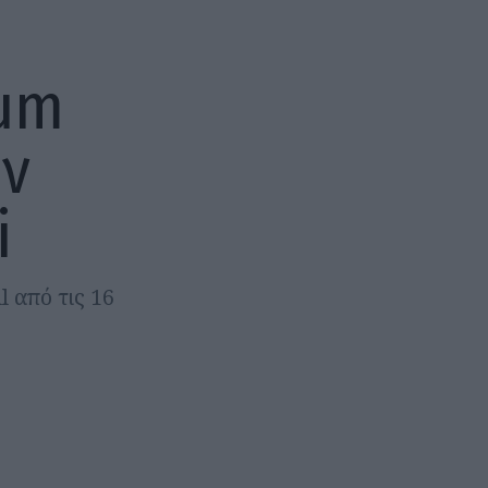
ium
ην
i
 από τις 16