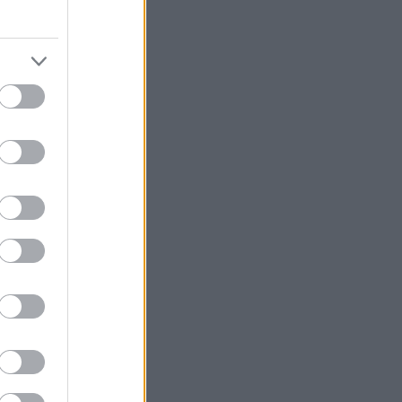
σα θα έρθουν
μέλλον, το
 ανακαλύπτοντας
τήριο σύστημα,
 της