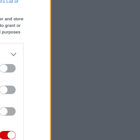
B’s List of
er and store
to grant or
ed purposes