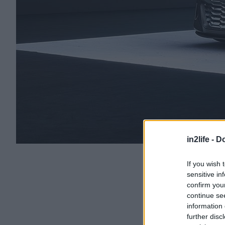
in2life -
Do
If you wish 
sensitive in
confirm you
continue se
information 
further disc