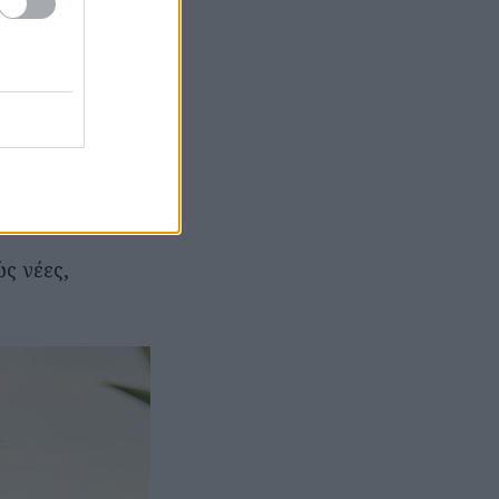
γνωρες
υ ζην για
di ότι έχει
ς νέες,