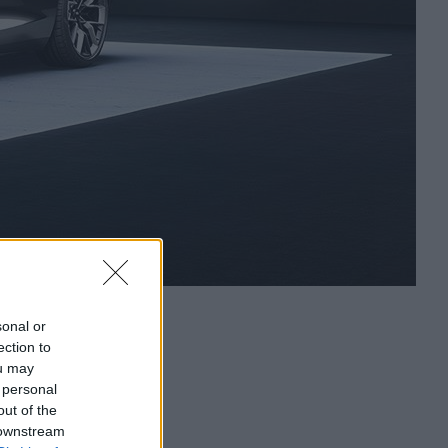
sonal or
ection to
ou may
 personal
out of the
 downstream