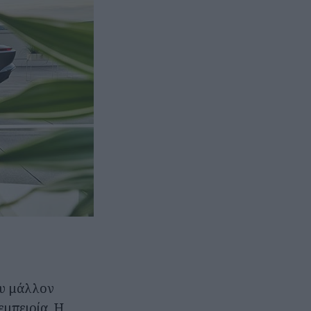
που μάλλον
εμπειρία. Η