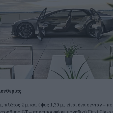
λευθερίας
., πλάτος 2 μ. και ύψος 1,39 μ., είναι ένα σεντάν – 
τετράθυρο GT – που προσφέρει μοναδική First Class 