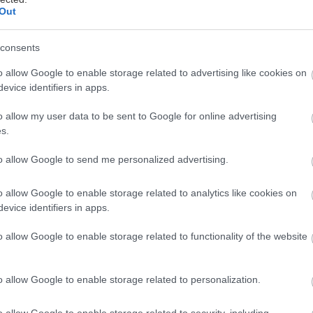
Out
consents
πρωτότυπο Audi grandsphere παρουσιάζει σήμερα ό
o allow Google to enable storage related to advertising like cookies on
evice identifiers in apps.
ο μέλλον για την premium κινητικότητα.
o allow my user data to be sent to Google for online advertising
udi είναι μια εταιρεία που διαρκώς οραματίζεται το 
s.
μια διαφορετική ματιά, έχοντας πάθος και ιδέες και
to allow Google to send me personalized advertising.
α.
o allow Google to enable storage related to analytics like cookies on
evice identifiers in apps.
ξίδι στο μέλλον
o allow Google to enable storage related to functionality of the website
 είναι ένα πολυτελές πρωτότυπο με ηλεκτρικό κινη
των “sphere” concept cars της μάρκας για το μέλλον
o allow Google to enable storage related to personalization.
o allow Google to enable storage related to security, including