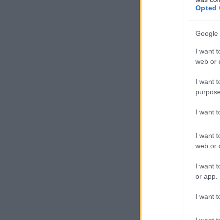
Opted 
Google 
T
o 
I want t
web or d
στ
I want t
Η A
purpose
προσεγγίζει με 
I want 
διαρκώς νέα όρι
I want t
web or d
First Class τα
I want t
Το grandsphere
or app.
στην τριλογία 
I want t
αυτοκίνησης.
I want t