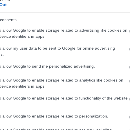
Out
ολλές πλέον βιβλιοθήκες της Αθήνας (η Εθνική και 
consents
ce στο Πάρκο Ελευθερίας είναι τα δύο πιο γνωστά π
 να καθίσεις να διαβάσεις ένα βιβλίο δεν χρειάζεται ν
o allow Google to enable storage related to advertising like cookies on
evice identifiers in apps.
ρνεις βιβλίο από το ράφι, κάθεσαι, διαβάζεις. Ούτε ε
Ο, ούτε τίποτα. Τι γίνεται, όμως, αν θέλεις να δανει
o allow my user data to be sent to Google for online advertising
 διαβάσεις με την ησυχία σου κάτω από τις κουβέρτες
s.
χει, αλλά και πάλι ιδιαίτερα περίπλοκη δεν είναι.
to allow Google to send me personalized advertising.
κες των δήμων
o allow Google to enable storage related to analytics like cookies on
evice identifiers in apps.
ogle «δημοτική βιβλιοθήκη [όνομα περιοχής που μένε
o allow Google to enable storage related to functionality of the website
ης βιβλιοθήκης σου, πηγαίνεις με την ταυτότητά σου
ου διαβατηρίου και έναν λογαριασμό ΔΕΚΟ, γράφεσ
o allow Google to enable storage related to personalization.
ίζεσαι βιβλία. Αν δεν έχεις λογαριασμό ΔΕΗ ή ΟΤΕ σ
θήκες κάνουν δεκτό και τον λογαριασμό του κινητού
o allow Google to enable storage related to security, including