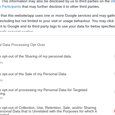
. This information may also be disclosed by us to third parties on the
IA
Participants
that may further disclose it to other third parties.
 that this website/app uses one or more Google services and may gath
including but not limited to your visit or usage behaviour. You may click 
 to Google and its third-party tags to use your data for below specifi
ogle consent section.
l Data Processing Opt Outs
o opt-out of the Sharing of my personal data.
In
o opt-out of the Sale of my Personal Data.
In
to opt-out of processing my Personal Data for Targeted
ing.
In
o opt-out of Collection, Use, Retention, Sale, and/or Sharing
ersonal Data that Is Unrelated with the Purposes for which it
lected.