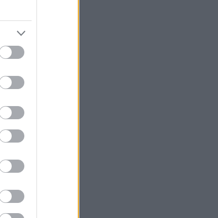
το Athens Book
αραδείγματα)
α κάνεις τίποτα.
γγραφές, ούτε
στείς βιβλίο για
 σου; Εδώ
ις]» βρίσκεις
, μία
αι δωρεάν και
το όνομά σου,
 σου –το μόνο