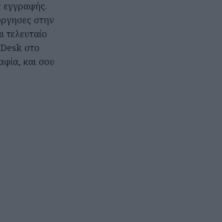
ς εγγραφής.
ύργησες στην
ι τελευταίο
 Desk στο
αφία, και σου