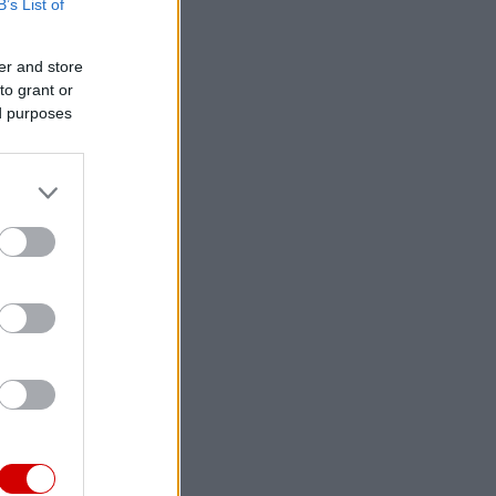
B’s List of
er and store
to grant or
ed purposes