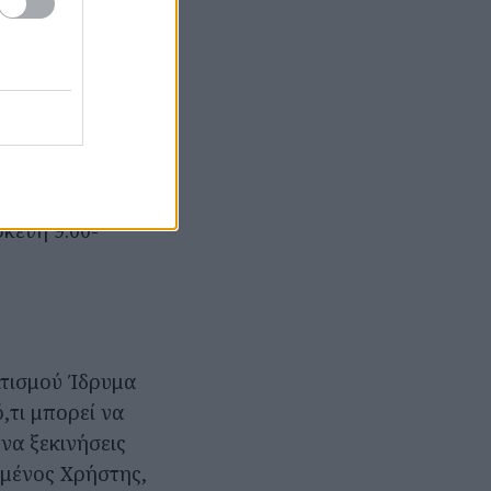
ν εφαρμογή.
236635) και έχει
θηναίων: Μέλη
βλιοθήκη
σκευή 9.00-
ιτισμού Ίδρυμα
,τι μπορεί να
 να ξεκινήσεις
ημένος Χρήστης,