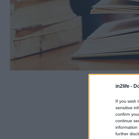
in2life -
Do
If you wish 
sensitive in
confirm you
continue se
information 
further disc