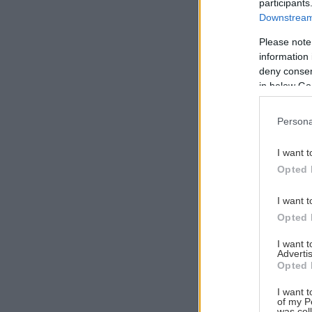
participants
Downstream 
Please note
information 
Αναζήτηση
deny consent
για...
in below Go
Persona
I want t
Opted 
I want t
Opted 
I want 
Advertis
Opted 
I want t
of my P
was col