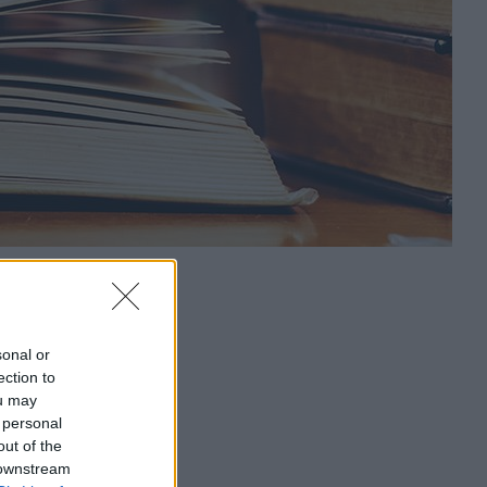
sonal or
ection to
ou may
 personal
out of the
 downstream