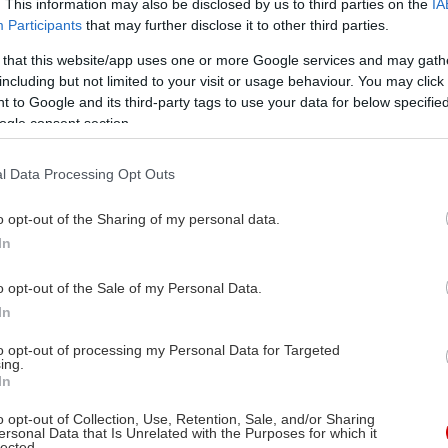
. This information may also be disclosed by us to third parties on the
IA
Participants
that may further disclose it to other third parties.
 that this website/app uses one or more Google services and may gath
including but not limited to your visit or usage behaviour. You may click 
 to Google and its third-party tags to use your data for below specifi
ogle consent section.
l Data Processing Opt Outs
o opt-out of the Sharing of my personal data.
In
o opt-out of the Sale of my Personal Data.
In
to opt-out of processing my Personal Data for Targeted
ing.
In
o opt-out of Collection, Use, Retention, Sale, and/or Sharing
ersonal Data that Is Unrelated with the Purposes for which it
lected.