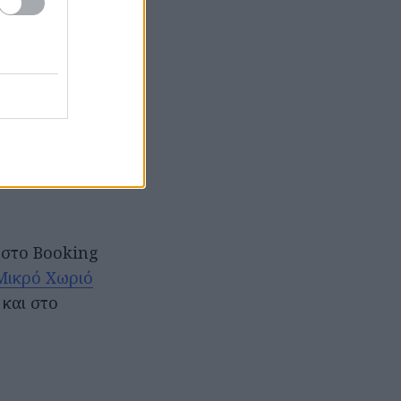
χι τον μήνα) για
€ το δίκλινο
ις 11
 80€ ξεκινούν
 του
Villa C&C
.
ε στο Booking
Μικρό Χωριό
 και στο