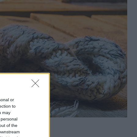
sonal or
ection to
ou may
 personal
out of the
 downstream