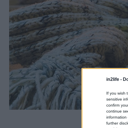
in2life -
Do
If you wish 
sensitive in
confirm you
continue se
information 
further disc