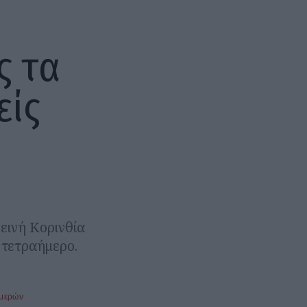
ς τα
είς
εινή Κορινθία
 τετραήμερο.
ημερών