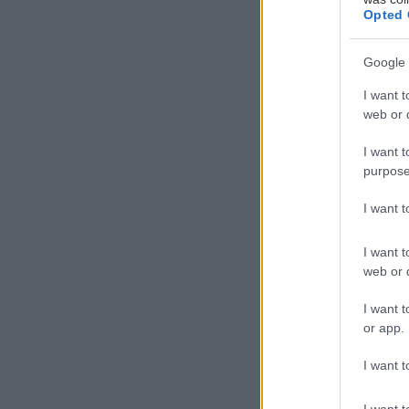
Opted 
Google 
I want t
web or d
I want t
Α
purpose
ν
φ
I want 
π
I want t
κ
web or d
προορισμών, αλ
I want t
or app.
Στην Αράχωβ
I want t
Η Μύκονος του 
I want t