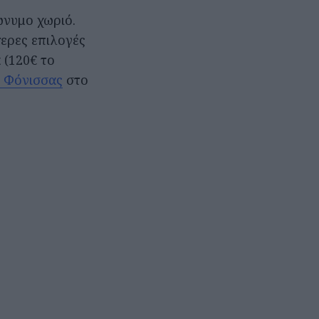
ώνυμο χωριό.
τερες επιλογές
 (120€ το
 Φόνισσας
στο