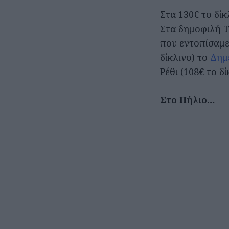
Στα 130€ το δίκ
Στα δημοφιλή Τρ
που εντοπίσαμε
δίκλινο) το
Δημ
Ρέθι (108€ το δί
Στο Πήλιο…