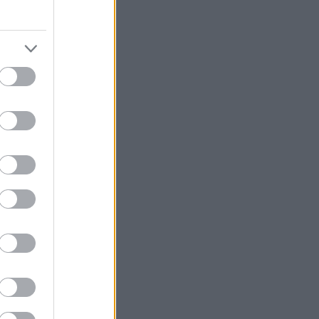
οκύριακα, τα
 τετραήμερο,
 Πόσο όμως θα
δημοφιλέστερων
λά δεν έχουμε.
ου κυμαίνονται