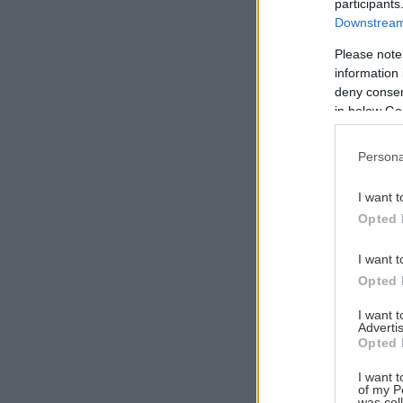
participants
Downstream 
Please note
information 
Αναζήτηση
deny consent
για...
in below Go
Persona
I want t
Opted 
I want t
Opted 
I want 
Advertis
Opted 
I want t
of my P
was col