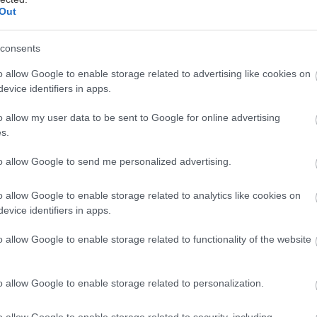
Out
consents
o allow Google to enable storage related to advertising like cookies on
evice identifiers in apps.
o allow my user data to be sent to Google for online advertising
s.
 είσαι από τους τυχερούς που δεν δουλεύουν Σαββατ
ετινά Χριστούγεννα φέρνουν δωράκι ένα ωραιότατο
to allow Google to send me personalized advertising.
ου σίγουρα σε έχει βάλει σε πειρασμό για εκδρομή.
o allow Google to enable storage related to analytics like cookies on
άνουν τα δωμάτια; Ρίξαμε μια ματιά στις τιμές των 
evice identifiers in apps.
λά και στα πέριξ τους, και καλά νέα λυπούμαστε, αλ
o allow Google to enable storage related to functionality of the website
α…
o allow Google to enable storage related to personalization.
χειμώνα τιμά το όνομα και την φήμη της, με τιμές π
o allow Google to enable storage related to security, including