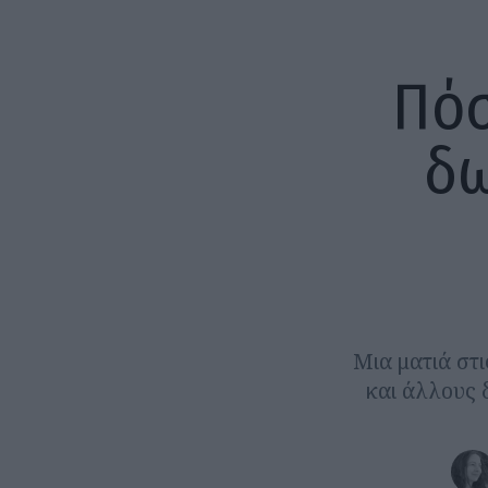
Πόσ
δω
Μια ματιά στ
και άλλους 