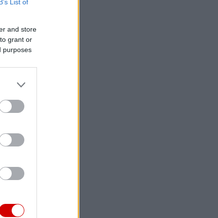
B’s List of
er and store
to grant or
ed purposes