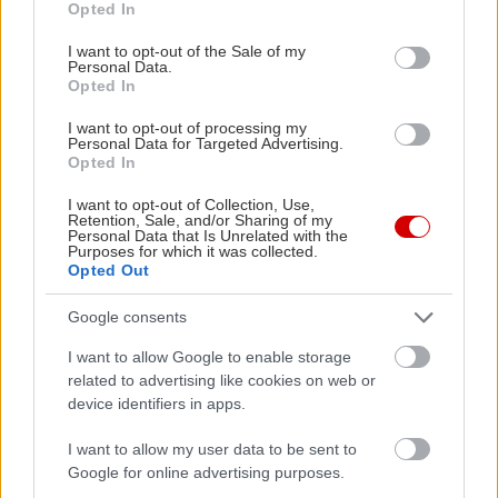
Opted In
διάλειμμα)
use your data for below specified purposes in below Google
consent section.
I want to opt-out of the Sale of my
Τιμές Εισιτηρίων:5 — 38 €
Personal Data.
Πληροφορίες:
Προπώληση:
Opted In
ticketsonassis.org
| Κατάλληλο για 16+
I want to opt-out of processing my
Personal Data for Targeted Advertising.
ετών
Opted In
Παραστάσεις: Δευτέρα - Παρασκευή 20:30
I want to opt-out of Collection, Use,
Retention, Sale, and/or Sharing of my
Personal Data that Is Unrelated with the
Purposes for which it was collected.
Opted Out
Google consents
I want to allow Google to enable storage
related to advertising like cookies on web or
device identifiers in apps.
I want to allow my user data to be sent to
Google for online advertising purposes.