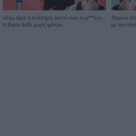
«Εγώ είμαι η ανάπηρη, αυτοί είναι οι μ***ες» –
Περδίκι εί
Η Maria Rolls χωρίς φίλτρο
με τον Ho