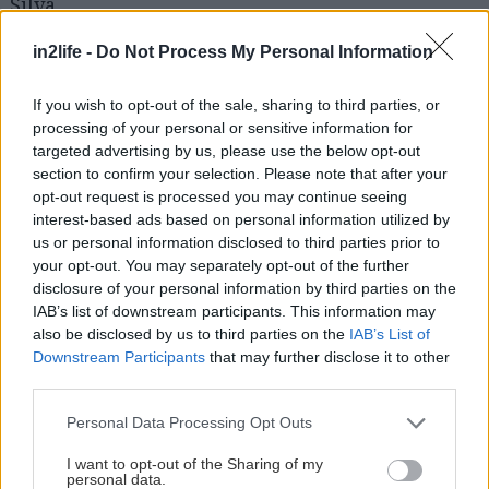
Silva
in2life -
Do Not Process My Personal Information
Μια συναρπαστική σύγχρονη τραγωδία με ένα
απροσδόκητο φινάλε, που έχει χαρακτηριστεί
If you wish to opt-out of the sale, sharing to third parties, or
«πραξικοπηματικό». Από έναν θεατρικό
processing of your personal or sensitive information for
targeted advertising by us, please use the below opt-out
δημιουργό που επικαλείται την έννοια του
section to confirm your selection. Please note that after your
ανθρωπισμού στο σήμερα με όρους αγωνιώδους
opt-out request is processed you may continue seeing
διαλεκτικής: του Πορτογάλου Τιάγκο Ροντρίγκες,
interest-based ads based on personal information utilized by
us or personal information disclosed to third parties prior to
καλλιτεχνικού διευθυντή του Φεστιβάλ της
your opt-out. You may separately opt-out of the further
Αβινιόν, τον οποίο πρωτοσύστησε στο ελληνικό
disclosure of your personal information by third parties on the
κοινό η Στέγη το 2016 με το έργο του, “By Heart”.
IAB’s list of downstream participants. This information may
also be disclosed by us to third parties on the
IAB’s List of
Downstream Participants
that may further disclose it to other
third parties.
Please note that this website/app uses one or more Google
4 έως 8 Δεκεμβρίου 2023
Personal Data Processing Opt Outs
services and may gather and store information including but
not limited to your visit or usage behaviour. You may click to
I want to opt-out of the Sharing of my
Διάρκεια:2 ώρες και 30 λεπτά (χωρίς
personal data.
grant or deny consent to Google and its third-party tags to