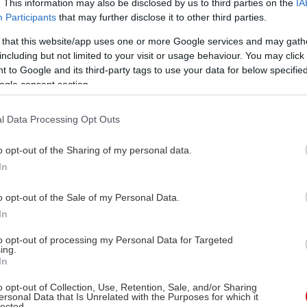
. This information may also be disclosed by us to third parties on the
IA
Participants
that may further disclose it to other third parties.
 that this website/app uses one or more Google services and may gath
including but not limited to your visit or usage behaviour. You may click 
 to Google and its third-party tags to use your data for below specifi
ogle consent section.
l Data Processing Opt Outs
o opt-out of the Sharing of my personal data.
In
o opt-out of the Sale of my Personal Data.
In
to opt-out of processing my Personal Data for Targeted
ing.
In
o opt-out of Collection, Use, Retention, Sale, and/or Sharing
ersonal Data that Is Unrelated with the Purposes for which it
lected.