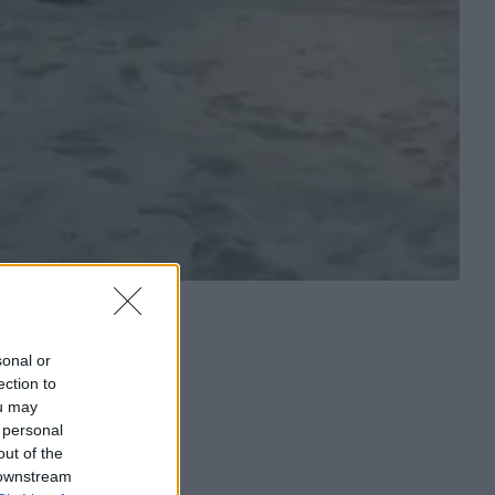
sonal or
ection to
ou may
 personal
out of the
 downstream