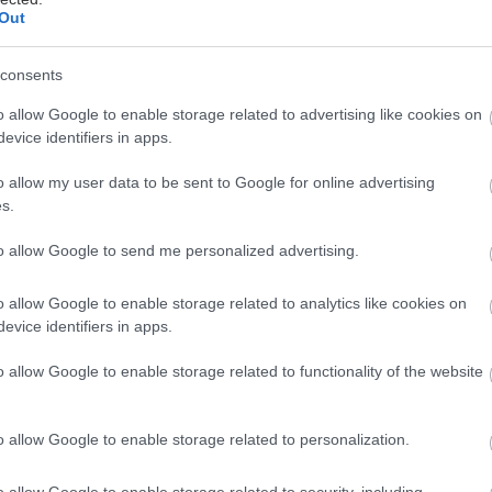
Out
consents
απίστευτο timelapse βίντεο κάνει σήμερα τον γύρο 
ερνετ, αποτυπώνοντας τις δυσκολίες της χειμερινής 
o allow Google to enable storage related to advertising like cookies on
evice identifiers in apps.
 βίντεο… δεν βλέπουμε το λιμάνι της Τήνου, το οποί
o allow my user data to be sent to Google for online advertising
από την θάλασσα, καθώς τα νερά το έχουν καταπιεί.
s.
to allow Google to send me personalized advertising.
με είναι το πλοίο Andros Queen, που έχει δέσει στο
ματα και επιβάτες, οι οποίοι φαίνονται να περπατο
o allow Google to enable storage related to analytics like cookies on
, θαύμα!).
evice identifiers in apps.
o allow Google to enable storage related to functionality of the website
οφόρησε αρχικά στο Facebook και αναδημοσιεύτηκε 
και γρήγορα έγινε viral όπως μπορείς να φανταστείς.
o allow Google to enable storage related to personalization.
ίνη πριν πατήσεις play, θα σου χρειαστεί.
o allow Google to enable storage related to security, including