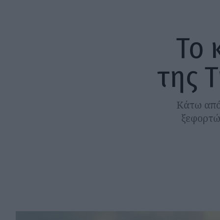
Το 
της Τ
Κάτω από 
ξεφορτών