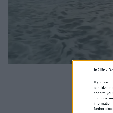
in2life -
Do
If you wish 
sensitive in
confirm you
continue se
information 
further disc