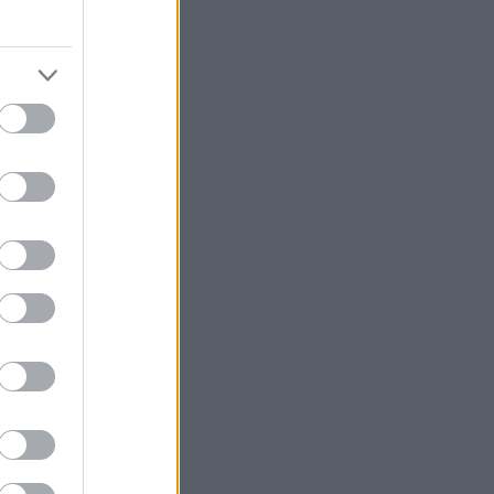
του ελληνικού
ζωής στο νησί.
ο είναι
 λιμάνι, να
ύν πάνω στη
στο