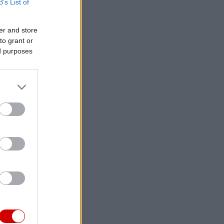
B’s List of
er and store
to grant or
ed purposes