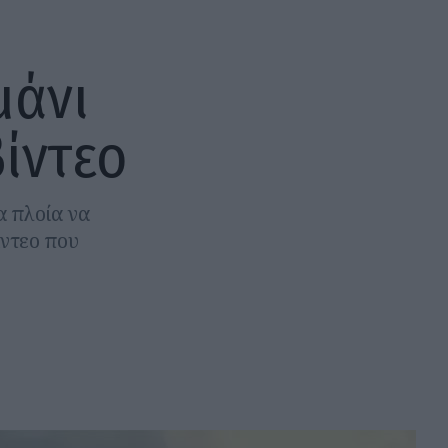
μάνι
βίντεο
α πλοία να
ίντεο που