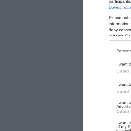
participants
Downstream 
Please note
information 
Αναζήτηση
deny consent
για...
in below Go
Persona
I want t
Opted 
I want t
Opted 
I want 
Advertis
Opted 
I want t
of my P
was col