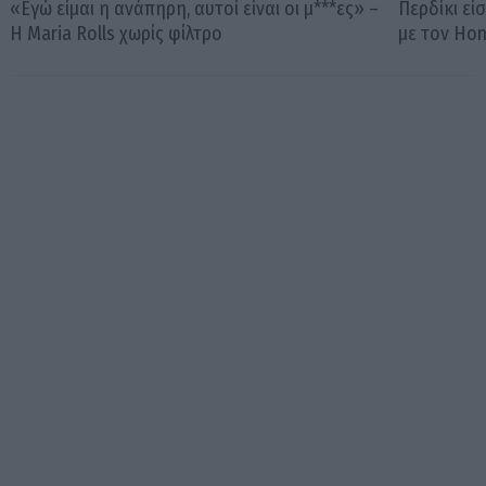
«Εγώ είμαι η ανάπηρη, αυτοί είναι οι μ***ες» –
Περδίκι εί
Η Maria Rolls χωρίς φίλτρο
με τον Ho