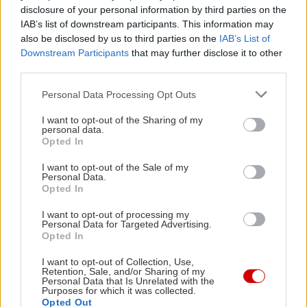
disclosure of your personal information by third parties on the
IAB’s list of downstream participants. This information may
also be disclosed by us to third parties on the
IAB’s List of
Downstream Participants
that may further disclose it to other
third parties.
Please note that this website/app uses one or more Google
Personal Data Processing Opt Outs
services and may gather and store information including but
not limited to your visit or usage behaviour. You may click to
I want to opt-out of the Sharing of my
personal data.
grant or deny consent to Google and its third-party tags to
Opted In
use your data for below specified purposes in below Google
consent section.
I want to opt-out of the Sale of my
Personal Data.
Opted In
I want to opt-out of processing my
Personal Data for Targeted Advertising.
Opted In
I want to opt-out of Collection, Use,
Retention, Sale, and/or Sharing of my
Personal Data that Is Unrelated with the
Purposes for which it was collected.
Opted Out