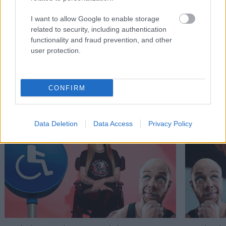
Πέθανε ο Νίκος Καλογερόπουλος
Μείνε Αύγο
I want to allow Google to enable storage
άλλους να 
related to security, including authentication
functionality and fraud prevention, and other
user protection.
PODCASTS
CONFIRM
Data Deletion
Data Access
Privacy Policy