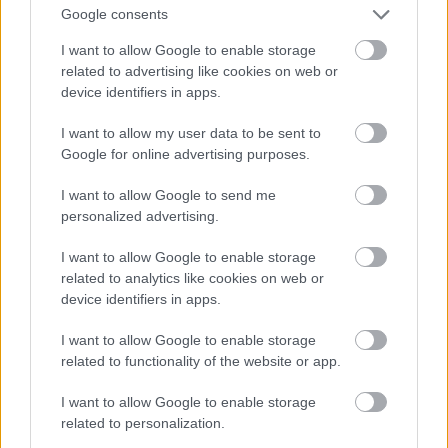
Google consents
Στην καλλιτεχνική γειτονιά του Croix Rousse
I want to allow Google to enable storage
related to advertising like cookies on web or
device identifiers in apps.
Ο έτερος λόφος της πόλης υπήρξε συνοικία των
Canuts, των τεχνιτών του μεταξιού, το εμπόριο
I want to allow my user data to be sent to
του οποίου άνθιζε και στήριζε μεγάλο μέρος της
Google for online advertising purposes.
οικονομίας της Λυών το 19ο αιώνα. Στενά
I want to allow Google to send me
δρομάκια ανηφορίζουν τον λόφο, πλαισιωμένα
personalized advertising.
από τα ψηλοτάβανα κτίρια με τα τεράστια
I want to allow Google to enable storage
παράθυρα, απαραίτητα για να επιτρέπουν σε όσο
related to analytics like cookies on web or
το δυνατόν περισσότερο φως να περνά, καθότι
device identifiers in apps.
στέγαζαν στον ίδιο χώρο τα σπίτια και τα
I want to allow Google to enable storage
εργαστήρια των τεχνιτών.
related to functionality of the website or app.
I want to allow Google to enable storage
related to personalization.