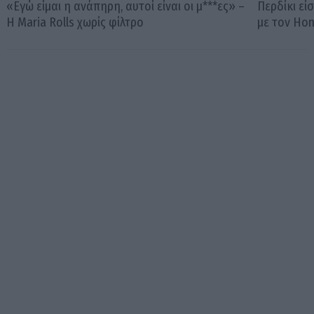
«Εγώ είμαι η ανάπηρη, αυτοί είναι οι μ***ες» –
Περδίκι εί
Η Maria Rolls χωρίς φίλτρο
με τον Ho