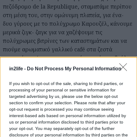
πεζόδρομο de la Republique, σταματάμε περίπου
στη μέση του, στην ομώνυμη πλατεία, για ένα-
δυο γύρους με το πολύχρωμο Καρουζέλ, κάνουμε
μερικά ζιγκ- ζαγκ για να χαζέψουμε τις
πολύχρωμες βιτρίνες των καταστημάτων και να
πιούμε αρωματικό γαλλικό café στα ζεστά
μπιστρό του (που, παρεμπιπτόντως, έχουν βγάλει
στον πεζόδρομο τραπεζάκια, σόμπες και πλαστικά
in2life -
Do Not Process My Personal Information
προστατευτικά για τον αέρα, προς τέρψιν των
αμετανόητων καπνιστών) και καταλήγουμε στην
If you wish to opt-out of the sale, sharing to third parties, or
processing of your personal or sensitive information for
επίσης τεράστια Place des Terraux.
targeted advertising by us, please use the below opt-out
section to confirm your selection. Please note that after your
opt-out request is processed you may continue seeing
interest-based ads based on personal information utilized by
us or personal information disclosed to third parties prior to
your opt-out. You may separately opt-out of the further
disclosure of your personal information by third parties on the