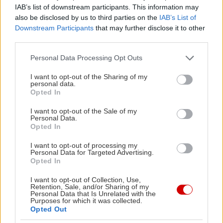
IAB’s list of downstream participants. This information may
also be disclosed by us to third parties on the
IAB’s List of
Downstream Participants
that may further disclose it to other
third parties.
Please note that this website/app uses one or more Google
Personal Data Processing Opt Outs
services and may gather and store information including but
not limited to your visit or usage behaviour. You may click to
I want to opt-out of the Sharing of my
personal data.
grant or deny consent to Google and its third-party tags to
Το εντυπωσιακό Δημαρχείο στη μια άκρη της,
Opted In
use your data for below specified purposes in below Google
κτισμένο το 1646, συναγωνίζεται το περίτεχνο,
consent section.
I want to opt-out of the Sale of my
τεράστιο (21 τόνοι μολύβδου χρειάστηκαν για να
Personal Data.
Opted In
ολοκληρωθεί) γλυπτό-σιντριβάνι με τα τέσσερα
άλογα που τραβούν ένα άρμα, συμβολίζοντας
I want to opt-out of processing my
Personal Data for Targeted Advertising.
τους ποταμούς που καλπάζουν προς τη θάλασσα,
Opted In
δημιουργία του Frédéric-Auguste Bartholdi –ναι,
I want to opt-out of Collection, Use,
Retention, Sale, and/or Sharing of my
του δημιουργού του Αγάλματος της Ελευθερίας
Personal Data that Is Unrelated with the
Purposes for which it was collected.
αυτοπροσώπως– για το ποιο θα τραβήξει τα
Opted Out
περισσότερα βλέμματα.