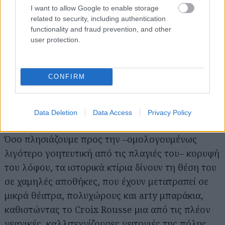
I want to allow Google to enable storage
related to security, including authentication
functionality and fraud prevention, and other
user protection.
CONFIRM
Data Deletion
Data Access
Privacy Policy
Όσο πλησιάζουμε προς την –ομολογουμένως
λιγότερο γοητευτική από τις πλαγιές του– κορυφή
του λόφου, τα ιστορικά κτίρια δίνουν τη θέση του
σε χαμηλές αποθήκες, που έχουν μετατραπεί σε
μικρά θέατρα, πολυχώρους και arty μπαράκια,
καθιστώντας το Croix Rousse μια από τις πλέον
νεανικές, καλλιτεχνίζουσες γειτονιές της πόλης.