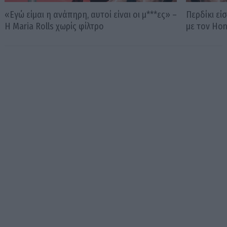
«Εγώ είμαι η ανάπηρη, αυτοί είναι οι μ***ες» –
Περδίκι εί
Η Maria Rolls χωρίς φίλτρο
με τον Ho