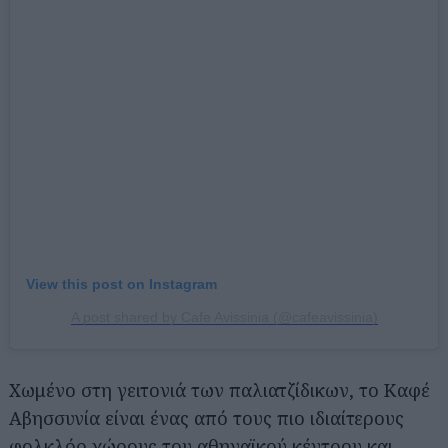
View this post on Instagram
A post shared by Cafe Avissinia (@cafeavissinia)
Χωμένο στη γειτονιά των παλιατζίδικων, το Καφέ
Αβησσυνία είναι ένας από τους πιο ιδιαίτερους
φολκλόρ χώρους του αθηναϊκού κέντρου και