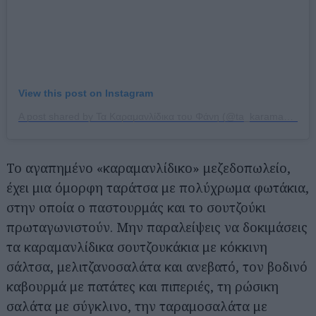
View this post on Instagram
A post shared by Τα Καραμανλίδικα του Φάνη (@ta_karamanlidika_tou_fani)
Το αγαπημένο «καραμανλίδικο» μεζεδοπωλείο,
έχει μια όμορφη ταράτσα με πολύχρωμα φωτάκια,
στην οποία ο παστουρμάς και το σουτζούκι
πρωταγωνιστούν. Μην παραλείψεις να δοκιμάσεις
τα καραμανλίδικα σουτζουκάκια με κόκκινη
σάλτσα, μελιτζανοσαλάτα και ανεβατό, τον βοδινό
καβουρμά με πατάτες και πιπεριές, τη ρώσικη
σαλάτα με σύγκλινο, την ταραμοσαλάτα με