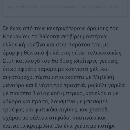
A post shared by Balcony Restaurant & Bar (@balcony_athens)
Σε έναν από τους κεντρικότερους δρόμους του
Κουκακίου, το Balcony σερβίρει μοντέρνα
ελληνική κουζίνα και στην ταράτσα του, με
όμορφη θέα από ψηλά στις γύρω πολυκατοικίες.
Αναζήτηση
Στον κατάλογό του θα βρεις ιδιαίτερες γεύσεις,
για...
όπως αφράτο ταραμά με καπνιστό χέλι και
αυγοτάραχο, τάρτα σπανακόπιτα με Μηλεϊκή
μανούρα και ξινόχοντρο τραχανά, ραβιόλι γαρίδα
με πανσέτα βιολογικού ιμπέρικο, κανελόνια με
κόκορα και πράσο, λουσμένα με μπεσαμέλ
τρούφας και φιστικάκι Αιγίνης, και χταπόδι
σχάρας με σάλτσα στιφάδο, παστινάκι και
καπνιστά κρεμμύδια. Για ένα γεύμα με ποτήρι