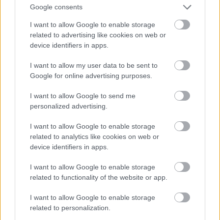
διακόσμησή της αλλά και τις γεύσεις της. Εδώ θα
Google consents
δοκιμάσεις δροσερή σαλάτα με glass noodles,
I want to allow Google to enable storage
γαρίδες, κόλιανδρο και lime, μαριναρισμένο κιμά
related to advertising like cookies on web or
και ελαφριά βιετναμέζικη σως, Red Curry by
device identifiers in apps.
Andaman, με συνδυασμούς μπαχαρικών, που
I want to allow my user data to be sent to
μαγειρεύονται στο γάλα καρύδας και
Google for online advertising purposes.
συνοδεύονται από λαχανικά και φυσικά εξαιρετικό
Pad Thai, το παραδοσιακό ταϋλανδέζικο πιάτο
I want to allow Google to send me
personalized advertising.
που καίει καρδιές. Λογαριασμός στα 30-35€ το
άτομο, με κοκτέιλ.
I want to allow Google to enable storage
related to analytics like cookies on web or
device identifiers in apps.
Sky Bar 360°
I want to allow Google to enable storage
Λεωφ. Ποσειδώνος 72, Παλαιό Φάληρο, τηλ:21
related to functionality of the website or app.
0987 2174
I want to allow Google to enable storage
related to personalization.