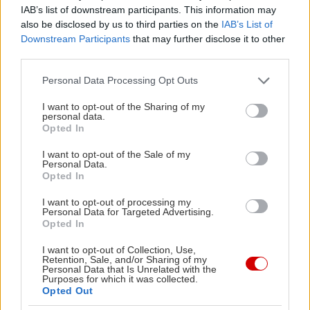
IAB’s list of downstream participants. This information may
View this post on Instagram
also be disclosed by us to third parties on the
IAB’s List of
Downstream Participants
that may further disclose it to other
third parties.
Please note that this website/app uses one or more Google
Personal Data Processing Opt Outs
services and may gather and store information including but
not limited to your visit or usage behaviour. You may click to
I want to opt-out of the Sharing of my
personal data.
grant or deny consent to Google and its third-party tags to
Opted In
use your data for below specified purposes in below Google
consent section.
I want to opt-out of the Sale of my
Personal Data.
Opted In
A post shared by Andaman Thai (@andaman_thai_athens)
I want to opt-out of processing my
Personal Data for Targeted Advertising.
Opted In
Τι θα έλεγες για μια έθνικ ταρατσάτη πρόταση; Η
ταράτσα του ταϊλανδέζικου των Πετραλώνων σε
I want to opt-out of Collection, Use,
Retention, Sale, and/or Sharing of my
τηλεμεταφέρει στην Άπω Ανατολή με το που θα
Personal Data that Is Unrelated with the
Purposes for which it was collected.
διαβείς το κατώφλι της, μέσα από την υπέροχη
Opted Out