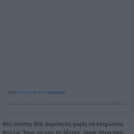
View this post on Instagram
A post shared by Couleur Locale Athens (@couleurlocaleathens)
Θες σούπερ θέα Ακρόπολη χωρίς να πληρώσεις
πολλά; Ίσως να μην το ήξερες, όμως πέρα από