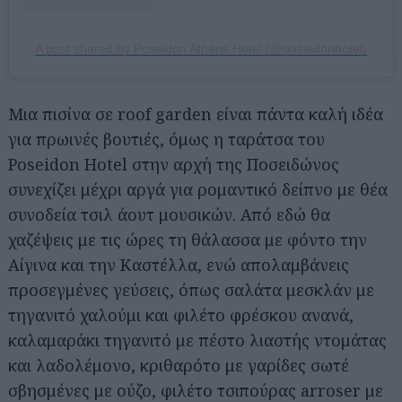
A post shared by Poseidon Athens Hotel (@poseidonhotel)
Μια πισίνα σε roof garden είναι πάντα καλή ιδέα
για πρωινές βουτιές, όμως η ταράτσα του
Poseidon Hotel στην αρχή της Ποσειδώνος
συνεχίζει μέχρι αργά για ρομαντικό δείπνο με θέα
συνοδεία τσιλ άουτ μουσικών. Από εδώ θα
χαζέψεις με τις ώρες τη θάλασσα με φόντο την
Αίγινα και την Καστέλλα, ενώ απολαμβάνεις
προσεγμένες γεύσεις, όπως σαλάτα μεσκλάν με
τηγανιτό χαλούμι και φιλέτο φρέσκου ανανά,
καλαμαράκι τηγανιτό με πέστο λιαστής ντομάτας
και λαδολέμονο, κριθαρότο με γαρίδες σωτέ
σβησμένες με ούζο, φιλέτο τσιπούρας arroser με