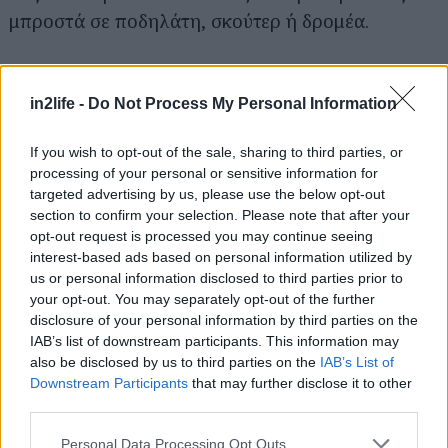
μπροστά σε ποδηλάτη, σκούτερ ή δρομέα.
Στοχεύει επίσης να κάνει τη ζωή πιο άνετη, πιο
ξεκούραστη και πιο ευχάριστη μέσα στο
in2life -
Do Not Process My Personal Information
αυτοκίνητο μέσω της τεχνολογίας αιχμής και της
If you wish to opt-out of the sale, sharing to third parties, or
προσεκτικής σκανδιναβικής εσωτερικής
processing of your personal or sensitive information for
σχεδίασης.
targeted advertising by us, please use the below opt-out
section to confirm your selection. Please note that after your
opt-out request is processed you may continue seeing
Παρκάρει μόνο του
interest-based ads based on personal information utilized by
us or personal information disclosed to third parties prior to
Είναι το πρώτο αυτοκίνητο της μάρκας που
your opt-out. You may separately opt-out of the further
disclosure of your personal information by third parties on the
περιλαμβάνει μια νέα γενιά της δημοφιλούς
IAB’s list of downstream participants. This information may
λειτουργίας Park Pilot Assist. Μπορεί να χειριστεί
also be disclosed by us to third parties on the
IAB’s List of
όλους τους τύπους χώρων στάθμευσης,
Downstream Participants
that may further disclose it to other
third parties.
συμπεριλαμβανομένων παράλληλων,
καμπυλωτών, κάθετων και διαγώνιων σε στυλ
Please note that this website/app uses one or more Google
Personal Data Processing Opt Outs