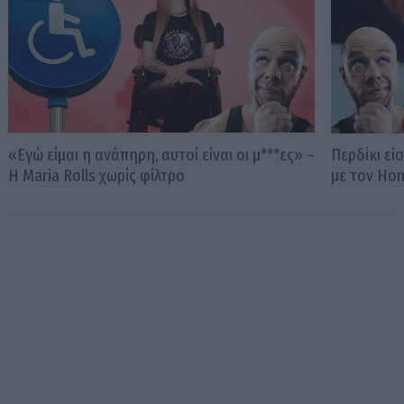
«Εγώ είμαι η ανάπηρη, αυτοί είναι οι μ***ες» –
Περδίκι εί
Η Maria Rolls χωρίς φίλτρο
με τον Ho