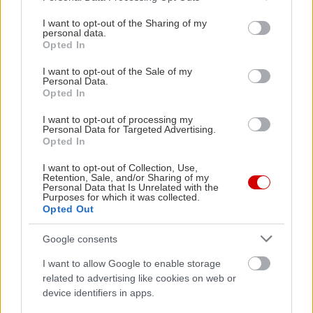
services and may gather and store information including but
ψαροκόκαλου, κάνοντας το παρκάρισμα σε
not limited to your visit or usage behaviour. You may click to
I want to opt-out of the Sharing of my
στενούς χώρους παιχνιδάκι.
personal data.
grant or deny consent to Google and its third-party tags to
Opted In
use your data for below specified purposes in below Google
consent section.
Το νέο Park Pilot Assist θα εντοπίσει τυχόν
I want to opt-out of the Sale of my
Personal Data.
διαθέσιμες θέσεις στάθμευσης γύρω από το
Opted In
αυτοκίνητο. Στη συνέχεια, αφού πατήσει ο οδηγός
I want to opt-out of processing my
αυτό που θέλει στη νέα τρισδιάστατη διεπαφή
Personal Data for Targeted Advertising.
Opted In
χρήστη, η λειτουργία θα λειτουργήσει το γκάζι και
το φρένο καθώς και το τιμόνι. Ενώ επιβλέπει ο
I want to opt-out of Collection, Use,
Retention, Sale, and/or Sharing of my
οδηγός τη διαδικασία στάθμευσης, η οθόνη
Personal Data that Is Unrelated with the
Purposes for which it was collected.
δείχνει την απόσταση από αντικείμενα όπως
Opted Out
αυτοκίνητα, τοίχους και κολώνες.
Google consents
I want to allow Google to enable storage
related to advertising like cookies on web or
device identifiers in apps.