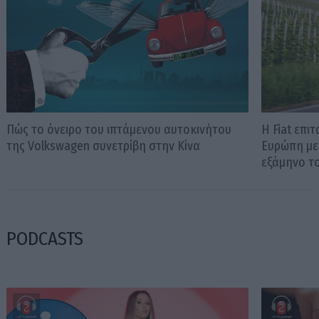
Πώς το όνειρο του ιπτάμενου αυτοκινήτου
Η Fiat επι
της Volkswagen συνετρίβη στην Κίνα
Ευρώπη με
εξάμηνο τ
PODCASTS