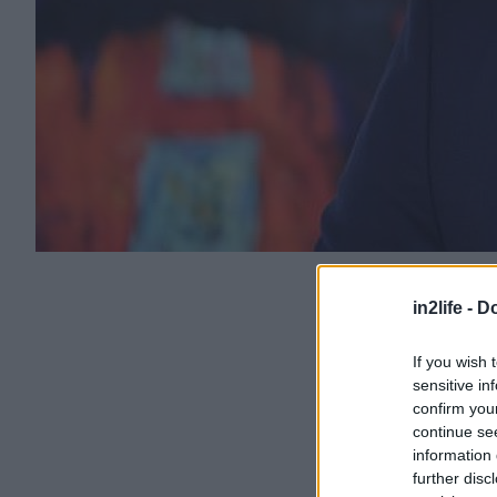
in2life -
Do
If you wish 
sensitive in
confirm you
continue se
information 
further disc