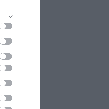
ην απόφασή του
ς και να μην
ες για τη νέα
α παραμείνει
πο για την
ε, για να
ay
, προκύπτει
υ να παραιτηθεί
ότι αυτό θα
σης του από