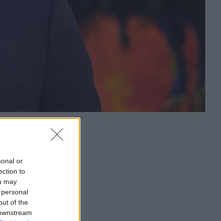
sonal or
ection to
ou may
 personal
out of the
 downstream