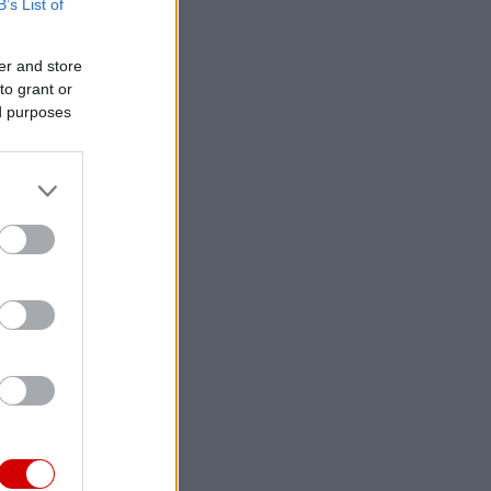
B’s List of
er and store
to grant or
ed purposes