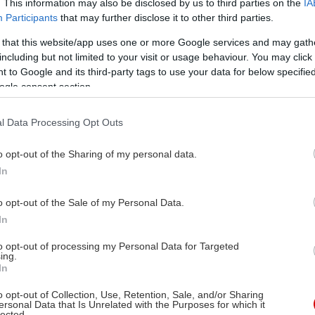
. This information may also be disclosed by us to third parties on the
IA
Participants
that may further disclose it to other third parties.
 that this website/app uses one or more Google services and may gath
including but not limited to your visit or usage behaviour. You may click 
 to Google and its third-party tags to use your data for below specifi
ogle consent section.
l Data Processing Opt Outs
o opt-out of the Sharing of my personal data.
In
o opt-out of the Sale of my Personal Data.
In
to opt-out of processing my Personal Data for Targeted
ing.
In
o opt-out of Collection, Use, Retention, Sale, and/or Sharing
ersonal Data that Is Unrelated with the Purposes for which it
lected.