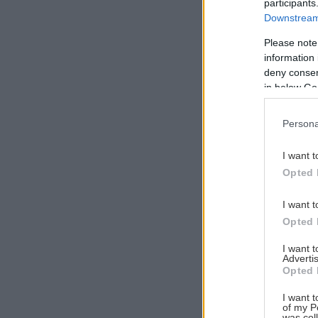
participants
Downstream 
Please note
information 
Αναζήτηση
deny consent
για...
in below Go
Persona
I want t
Opted 
I want t
Opted 
I want 
Advertis
Opted 
I want t
of my P
was col