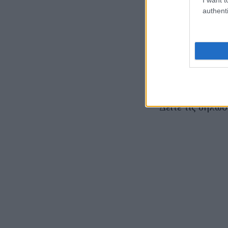
authenti
Στο ερώτημα τι
εαυτόν στην κρ
υποψηφιότητά τ
του χωρίς υποψ
και προσωπική 
Δείτε τις δηλώσ