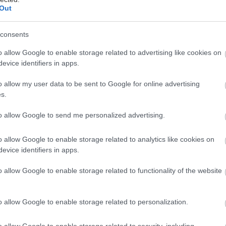
Μ
Out
πουρλότο» έριξε ο Αλέξης Τσίπρας με τ
consents
να παραιτηθεί από πρόεδρος του κόμματο
είναι υποψήφιος στις εσωκομματικές κάλπ
o allow Google to enable storage related to advertising like cookies on
evice identifiers in apps.
ηγεσία.
o allow my user data to be sent to Google for online advertising
 αυτή απέρριψε προτάσεις για «δυαρχία» (δηλαδή ν
s.
οινοβουλευτικής ομάδας και να εκλεγεί άλλο πρόσω
to allow Google to send me personalized advertising.
ΖΑ), όπως και την «υποκριτική παραίτηση», όπως είπ
έσω της επανεκλογής του.
o allow Google to enable storage related to analytics like cookies on
evice identifiers in apps.
 πληροφορίες και εκτιμήσεις
σύμφωνα με το Euro2d
o allow Google to enable storage related to functionality of the website
ας απέρριψε την (ισχυρή) πρόταση των συνεργατών το
α είναι υποψήφιος για το αξίωμα, με το επιχείρημα 
o allow Google to enable storage related to personalization.
παραίτηση” που θα διόγκωνε την επιχείρηση απαξίω
 αντιπάλους.
o allow Google to enable storage related to security, including