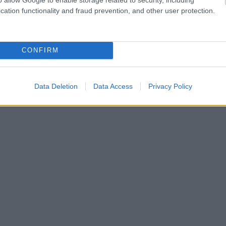
 όρους είχε ασκήσει η αντεισαγγελέας του Αρείου Π
cation functionality and fraud prevention, and other user protection.
ίχε αποφυλακιστεί και πάλι τον Απρίλιο του 2020, α
CONFIRM
κούς όρους που του είχαν επιβληθεί και μετά από ει
στρεψε στις φυλακές.
Data Deletion
Data Access
Privacy Policy