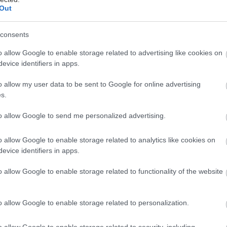
Out
σύλληψη του παιδόφιλου προπονητή Νίκου Σειραγά
consents
ία προχώρησε η Αστυνομία.
o allow Google to enable storage related to advertising like cookies on
evice identifiers in apps.
νθυμίζεται πως ο Νίκος Σειραγάκης είχε καταδικαστε
τιτέα ποινή τα 25 χρόνια- για παιδεραστία σε βάρος
o allow my user data to be sent to Google for online advertising
θυμνο της Κρήτης και είχε αποφυλακιστεί στα 12,5 χ
s.
to allow Google to send me personalized advertising.
 Αστυνομία, ο καταδικασθείς συνελήφθη ξανά επειδ
κτέλεστη η υπ’ αριθ. 3554/2023 από 09/06/2023 παρ
o allow Google to enable storage related to analytics like cookies on
ετών Ναυπλίου, η οποία διέτασσε τη σύλληψή του, κ
evice identifiers in apps.
άτησής του δυνάμει της υπ’ αριθ. 110,123,124/2016 
o allow Google to enable storage related to functionality of the website
ικτού Ορκωτού Εφετείου Πειραιώς και οδηγήθηκε 
ετών Αθηνών. Αθηνών.
o allow Google to enable storage related to personalization.
ς αναίρεση στο βούλευμα με το οποίο αποφυλακίστ
o allow Google to enable storage related to security, including