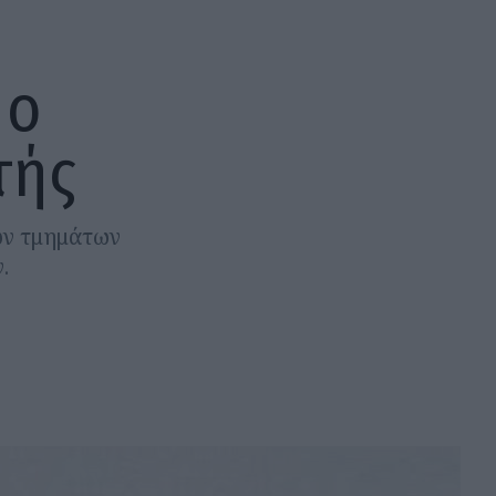
 ο
τής
ών τμημάτων
.