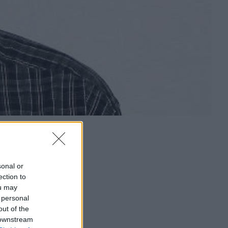
sonal or
ection to
ou may
 personal
out of the
 downstream