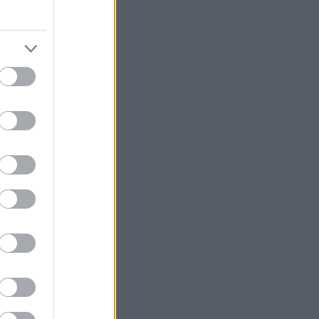
κη στη Νέα
ί σε κάθειρξη
 36 ανήλικων
ρόνια.
ή σε βάρος του
αγγελία της
αθώς και τη
από 10/11/2026
σήμερα στην
ηκε με