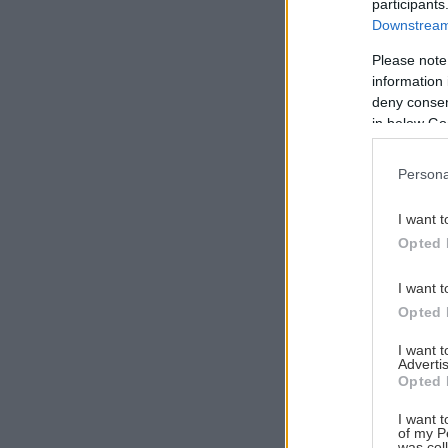
participants
Downstream 
Please note
information 
Αναζήτηση
deny consent
για...
in below Go
Persona
I want t
Opted 
I want t
Opted 
I want 
Advertis
Opted 
I want t
of my P
was col