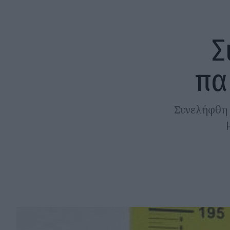
Σ
πα
Συνελήφθη 