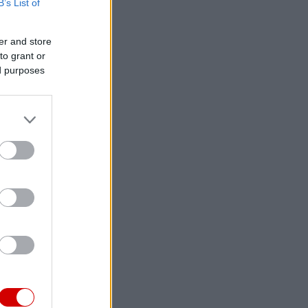
B’s List of
er and store
to grant or
ed purposes