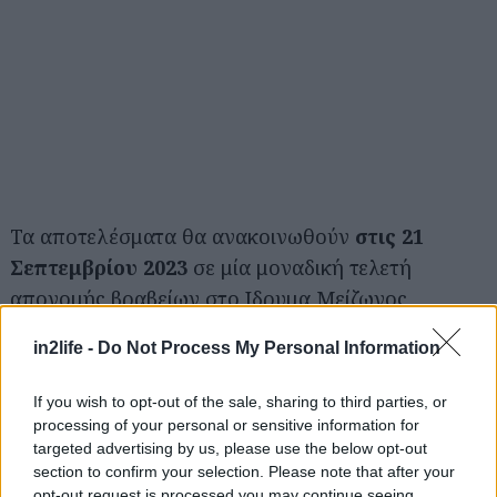
Τα αποτελέσματα θα ανακοινωθούν
στις 21
Σεπτεμβρίου 2023
σε μία μοναδική τελετή
Αναζήτηση
απονομής βραβείων στο Ιδρυμα Μείζωνος
για...
Ελληνισμού – Ελληνικός Κόσμος.
in2life -
Do Not Process My Personal Information
If you wish to opt-out of the sale, sharing to third parties, or
processing of your personal or sensitive information for
targeted advertising by us, please use the below opt-out
section to confirm your selection. Please note that after your
opt-out request is processed you may continue seeing