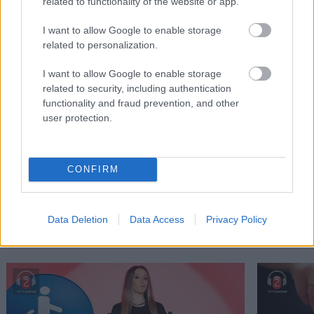
related to functionality of the website or app.
I want to allow Google to enable storage
related to personalization.
I want to allow Google to enable storage
related to security, including authentication
functionality and fraud prevention, and other
Μείνε Αύγουστο στην Αθήνα κι άσε τους
Πώς θα κά
user protection.
άλλους να λένε
CONFIRM
PODCASTS
Data Deletion
Data Access
Privacy Policy