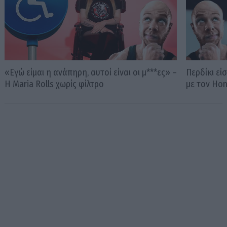
«Εγώ είμαι η ανάπηρη, αυτοί είναι οι μ***ες» –
Περδίκι εί
Η Maria Rolls χωρίς φίλτρο
με τον Ho