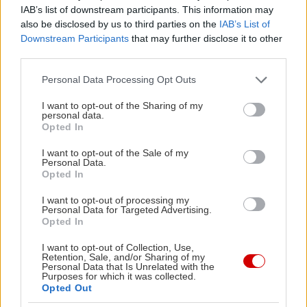
IAB’s list of downstream participants. This information may
also be disclosed by us to third parties on the
IAB’s List of
Downstream Participants
that may further disclose it to other
third parties.
Please note that this website/app uses one or more Google
Personal Data Processing Opt Outs
services and may gather and store information including but
not limited to your visit or usage behaviour. You may click to
I want to opt-out of the Sharing of my
personal data.
grant or deny consent to Google and its third-party tags to
Opted In
use your data for below specified purposes in below Google
consent section.
I want to opt-out of the Sale of my
Personal Data.
Opted In
I want to opt-out of processing my
Personal Data for Targeted Advertising.
Opted In
I want to opt-out of Collection, Use,
Retention, Sale, and/or Sharing of my
Personal Data that Is Unrelated with the
Purposes for which it was collected.
Opted Out