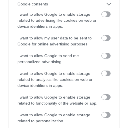
Candy bar βάπτισης
Google consents
I want to allow Google to enable storage
«Το μόνο που χρειαζόμαστε είναι η αγάπη. Αλλά
related to advertising like cookies on web or
και λίγα γλυκά κατά καιρούς, δεν βλάπτουν».
device identifiers in apps.
Όπως δεν μπορούμε να φανταστούμε την αγάπη
I want to allow my user data to be sent to
και τη ζωή χωρίς γλυκά, έτσι δε μπορούμε να
Google for online advertising purposes.
φανταστούμε και μία βάπτιση χωρίς αυτά! Μπορεί
I want to allow Google to send me
τα κουφέτα της μπομπονιέρας να ήταν το μέχρι
personalized advertising.
τώρα σύνηθες, όμως η μόδα που έρχεται να
ικανοποιήσει τους… γλυκατζήδες λέγεται
candy
I want to allow Google to enable storage
related to analytics like cookies on web or
bar
. Αναλαμβάνουμε τη δημιουργία candy bar,
device identifiers in apps.
που είναι θεματικά συνδυασμένα με το στολισμό,
και αφήνουν δικό τους μοναδικό αποτύπωμα στη
I want to allow Google to enable storage
related to functionality of the website or app.
διακόσμηση της βάπτισης, που όχι μόνο
μαγνητίζει τα βλέμματα όλων των καλεσμένων,
I want to allow Google to enable storage
αλλά επίσης τους οδηγεί σε ένα μικρό
related to personalization.