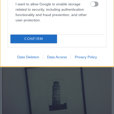
I want to allow Google to enable storage
related to security, including authentication
Για κάτι τέτοια μένουμε ξάγρυπνοι
functionality and fraud prevention, and other
user protection.
CONFIRM
Data Deletion
Data Access
Privacy Policy