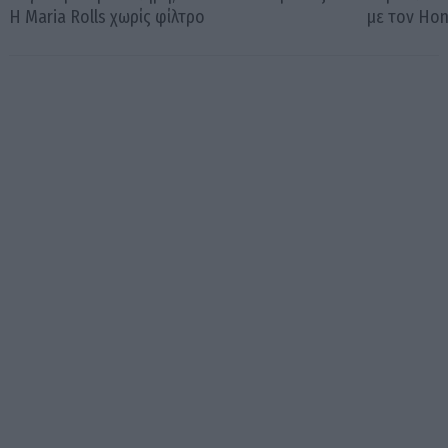
Η Maria Rolls χωρίς φίλτρο
με τον Ho