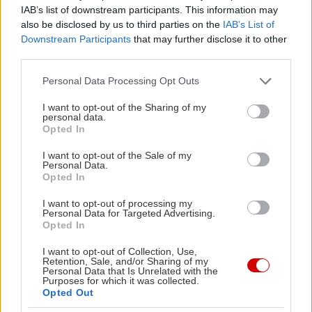
IAB’s list of downstream participants. This information may
also be disclosed by us to third parties on the
IAB’s List of
Downstream Participants
that may further disclose it to other
third parties.
Please note that this website/app uses one or more Google
Personal Data Processing Opt Outs
services and may gather and store information including but
not limited to your visit or usage behaviour. You may click to
I want to opt-out of the Sharing of my
personal data.
grant or deny consent to Google and its third-party tags to
Opted In
use your data for below specified purposes in below Google
consent section.
I want to opt-out of the Sale of my
Personal Data.
Opted In
I want to opt-out of processing my
Personal Data for Targeted Advertising.
Opted In
I want to opt-out of Collection, Use,
Retention, Sale, and/or Sharing of my
Πόσα χάπια θες να μας τρελάνεις;
Personal Data that Is Unrelated with the
Purposes for which it was collected.
Opted Out