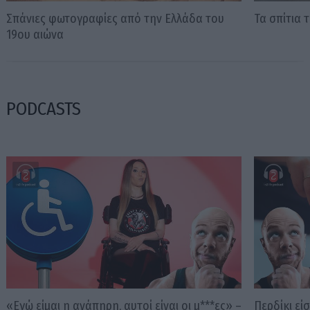
Σπάνιες φωτογραφίες από την Ελλάδα του
Τα σπίτια 
19ου αιώνα
PODCASTS
«Εγώ είμαι η ανάπηρη, αυτοί είναι οι μ***ες» –
Περδίκι εί