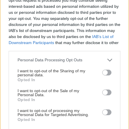
σύμβολο της ματαιοδοξίας, είναι εδώ ταυτόχρονα
opt-out request is processed you may continue seeing
interest-based ads based on personal information utilized by
τόσο μια ανθρώπινη φιγούρα όσο και ένα χέρι
us or personal information disclosed to third parties prior to
που κρατά ένα αυγό από το οποίο αναδύεται το
your opt-out. You may separately opt-out of the further
λουλούδι που αργότερα θα λέμε νάρκισσο. Αυτή
disclosure of your personal information by third parties on the
IAB’s list of downstream participants. This information may
είναι και η μεταμόρφωση που αναφέρεται στον
also be disclosed by us to third parties on the
IAB’s List of
τίτλο.
Downstream Participants
that may further disclose it to other
third parties.
Το όνειρο που προκλήθηκε από την πτήση μιας
Please note that this website/app uses one or more Google
Personal Data Processing Opt Outs
μέλισσας γύρω από ένα ρόδι ένα δευτερόλεπτο
services and may gather and store information including but
not limited to your visit or usage behaviour. You may click to
I want to opt-out of the Sharing of my
πριν ξυπνήσει (1944)
personal data.
grant or deny consent to Google and its third-party tags to
Opted In
use your data for below specified purposes in below Google
consent section.
I want to opt-out of the Sale of my
Personal Data.
Opted In
I want to opt-out of processing my
Personal Data for Targeted Advertising.
Opted In