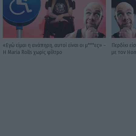
«Εγώ είμαι η ανάπηρη, αυτοί είναι οι μ***ες» –
Περδίκι εί
Η Maria Rolls χωρίς φίλτρο
με τον Ho