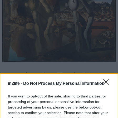
Αναζήτηση
για...
Εμπνευσμένος από την ελληνική μυθολογία,
αυτός είναι ένας ακόμα πίνακας του Νταλί που
in2life -
Do Not Process My Personal Information
βασίζεται στην χρήση της διπλής εικόνας και της
οφθαλμαπάτης. Ο Νάρκισσος που ερωτεύεται την
If you wish to opt-out of the sale, sharing to third parties, or
processing of your personal or sensitive information for
ίδια του την αντανάκλαση προτού πνιγεί και γίνει
targeted advertising by us, please use the below opt-out
αφενός λουλούδι και αφετέρου παγκόσμιο
section to confirm your selection. Please note that after your