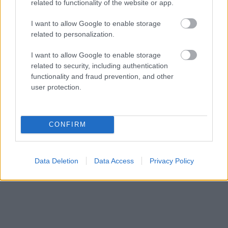
related to functionality of the website or app.
που ο περισσότερος κόσμος λέει απλώς «αυτός με
τις τίγρεις», και στον οποίο γίνεται τέτοιος χαμός
I want to allow Google to enable storage
related to personalization.
που δεν ξέρουμε τι να πρωτοσχολιάσουμε.
Σύμφωνα με τον ίδιο τον Νταλί, η εικόνα
I want to allow Google to enable storage
αντιπροσωπεύει ένα όνειρο που είδε η σύζυγός
related to security, including authentication
functionality and fraud prevention, and other
του Γκάλα, το οποίο πυροδοτήθηκε από το
user protection.
βουητό μιας μέλισσας. Ο πίνακας ενσωματώνει
διάφορα σύμβολα, όπως το ρόδι, που
αντιπροσωπεύει τη γονιμότητα, το ψάρι και την
CONFIRM
τίγρη, που αντιπροσωπεύουν την επιθετικότητα
και την επιθυμία. Από εκεί και πέρα… ό,τι
Data Deletion
Data Access
Privacy Policy
καταλαβαίνεις.