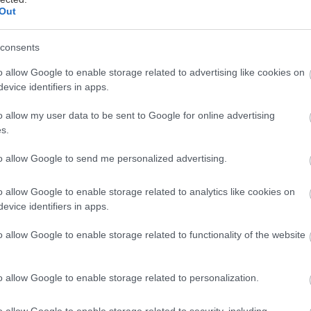
Out
consents
διαίτερη αρχιτεκτονική τους, ο ατμοσφαιρικός φωτισ
o allow Google to enable storage related to advertising like cookies on
ολωτά τους ταβάνια, η ρετρό αισθητική τους.
evice identifiers in apps.
ι στοές της πόλης παραμένουν εδώ και δεκαετίες εκε
o allow my user data to be sent to Google for online advertising
s.
ποιες όχι- σε πείσμα των καιρών- αποπνέοντας κάπ
θήνας ή και κάτι πιο μοντέρνο.
to allow Google to send me personalized advertising.
μεσά τους και ανακαλύπτουμε κρυμμένα μαγαζάκια 
o allow Google to enable storage related to analytics like cookies on
evice identifiers in apps.
o allow Google to enable storage related to functionality of the website
ς
o allow Google to enable storage related to personalization.
o allow Google to enable storage related to security, including