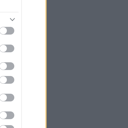
μός τους, τα
ί, κάποιες
οιες φορές
για καφέ, ποτό