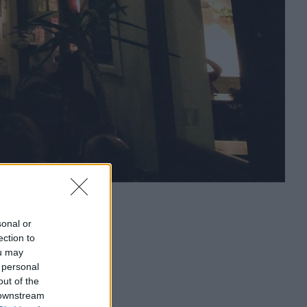
sonal or
ection to
ou may
 personal
out of the
 downstream