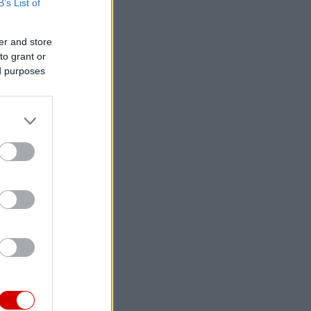
B’s List of
er and store
to grant or
ed purposes