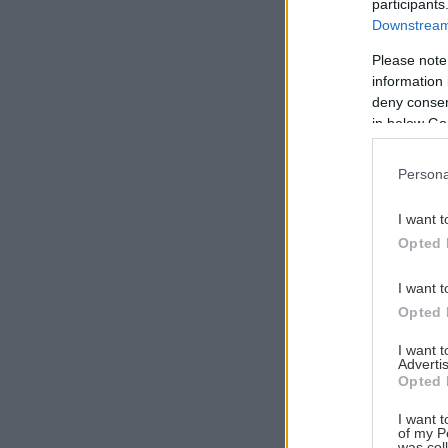
participants
Downstream 
Please note
information 
Αναζήτηση
deny consent
για...
in below Go
Persona
I want t
Opted 
I want t
Opted 
I want 
Advertis
Opted 
I want t
of my P
was col