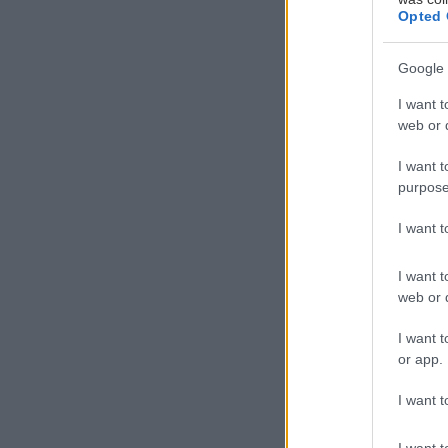
Opted 
Η
Google 
ι
I want t
θ
web or d
Ο
I want t
purpose
ερημωμένες, κά
άρωμα παλιάς Α
I want 
Βολτάρουμε ανά
I want t
web or d
και φαγητό.
I want t
Στοά Ανατολή
or app.
I want t
I want t