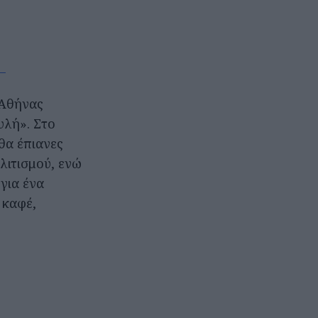
 Αθήνας
υλή». Στο
θα έπιανες
λιτισμού, ενώ
για ένα
 καφέ,