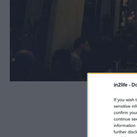
in2life -
Do
If you wish 
sensitive in
confirm you
continue se
information 
further disc