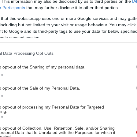
. This information may also be disclosed by us to third parties on the
IA
Participants
that may further disclose it to other third parties.
 that this website/app uses one or more Google services and may gath
including but not limited to your visit or usage behaviour. You may click 
 to Google and its third-party tags to use your data for below specifi
ogle consent section.
l Data Processing Opt Outs
o opt-out of the Sharing of my personal data.
In
o opt-out of the Sale of my Personal Data.
In
to opt-out of processing my Personal Data for Targeted
ing.
In
o opt-out of Collection, Use, Retention, Sale, and/or Sharing
ersonal Data that Is Unrelated with the Purposes for which it
lected.