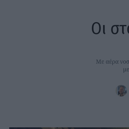
Οι στ
Με αέρα νοσ
με