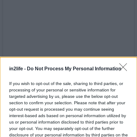
View this post on Instagram
in2life -
Do Not Process My Personal Information
A post shared by Nudibranch_Athens (@nudibranch_athens)
If you wish to opt-out of the sale, sharing to third parties, or
processing of your personal or sensitive information for
Μικρό αλλά θαυματουργό, αυτό το healthy bar
targeted advertising by us, please use the below opt-out
προσφέρει εξαιρετικές επιλογές brunch στα
section to confirm your selection. Please note that after your
opt-out request is processed you may continue seeing
λιγοστά τραπεζάκια στο εσωτερικό του, τα οποία
interest-based ads based on personal information utilized by
γίνονται ανάρπαστα. Croque madame γεμιστό με
us or personal information disclosed to third parties prior to
ζαμπόν, edam, επικάλυψη καπνιστής μπεσαμέλ
your opt-out. You may separately opt-out of the further
disclosure of your personal information by third parties on the
και τηγανητό αυγό, Avocado addicted σε ψωμί