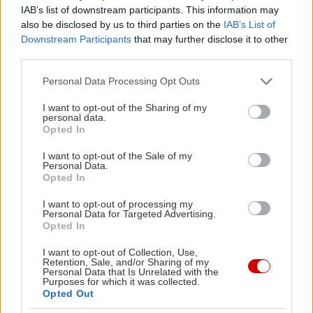
IAB’s list of downstream participants. This information may
από χαρούπι με αυγά ποσέ, ντοματίνια κονφί και
also be disclosed by us to third parties on the
IAB’s List of
κρέμα από φρούτα του δάσους, και γλυκές
Downstream Participants
that may further disclose it to other
third parties.
αυγoφέτες με κρέμα patisserie, φυστικοβούτυρο,
μαρμελάδα σπιτική, φρούτα του δάσους και
Please note that this website/app uses one or more Google
Personal Data Processing Opt Outs
services and may gather and store information including but
μπανάνα, είναι μερικά μόνο από τα καλούδια που
not limited to your visit or usage behaviour. You may click to
I want to opt-out of the Sharing of my
θα δοκιμάσεις εδώ. Λογαριασμός στα 12-15€ με
personal data.
grant or deny consent to Google and its third-party tags to
Opted In
καφεδάκι.
use your data for below specified purposes in below Google
consent section.
I want to opt-out of the Sale of my
Personal Data.
The Misfit
Opted In
I want to opt-out of processing my
Πραξιτέλους 14, τηλ: 693 675 8660
Personal Data for Targeted Advertising.
Opted In
I want to opt-out of Collection, Use,
Retention, Sale, and/or Sharing of my
Personal Data that Is Unrelated with the
Purposes for which it was collected.
Opted Out