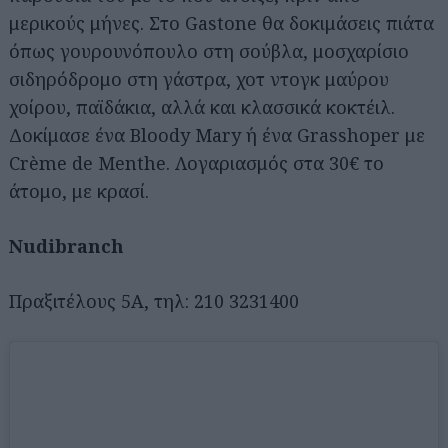
μερικούς μήνες. Στο Gastone θα δοκιμάσεις πιάτα
όπως γουρουνόπουλο στη σούβλα, μοσχαρίσιο
σιδηρόδρομο στη γάστρα, χοτ ντογκ μαύρου
χοίρου, παϊδάκια, αλλά και κλασσικά κοκτέιλ.
Δοκίμασε ένα Bloody Mary ή ένα Grasshoper με
Crème de Menthe. Λογαριασμός στα 30€ το
άτομο, με κρασί.
Αναζήτηση
για...
Nudibranch
Πραξιτέλους 5Α, τηλ: 210 3231400