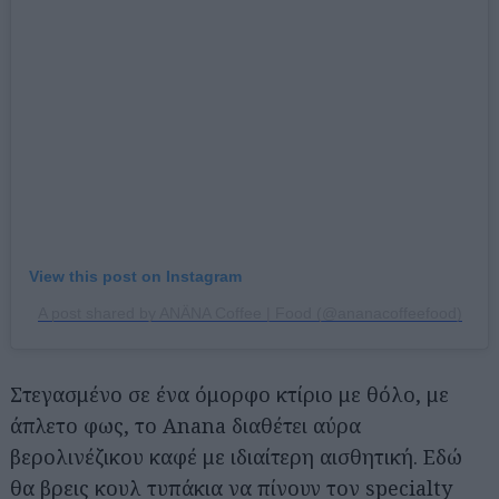
View this post on Instagram
A post shared by ANÄNA Coffee | Food (@ananacoffeefood)
Στεγασμένο σε ένα όμορφο κτίριο με θόλο, με
άπλετο φως, το Anana διαθέτει αύρα
βερολινέζικου καφέ με ιδιαίτερη αισθητική. Εδώ
θα βρεις κουλ τυπάκια να πίνουν τον specialty