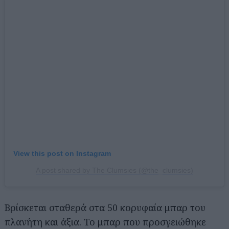
View this post on Instagram
A post shared by The Clumsies (@the_clumsies)
Βρίσκεται σταθερά στα 50 κορυφαία μπαρ του
πλανήτη και άξια. Το μπαρ που προσγειώθηκε