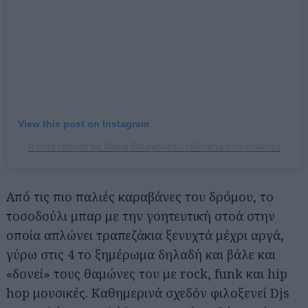
View this post on Instagram
A post shared by Maria Bougioukou (@maria.bougioukou)
Από τις πιο παλιές καραβάνες του δρόμου, το
τοσοδούλι μπαρ με την γοητευτική στοά στην
οποία απλώνει τραπεζάκια ξενυχτά μέχρι αργά,
γύρω στις 4 το ξημέρωμα δηλαδή και βάλε και
«δονεί» τους θαμώνες του με rock, funk και hip
hop μουσικές. Καθημερινά σχεδόν φιλοξενεί Djs