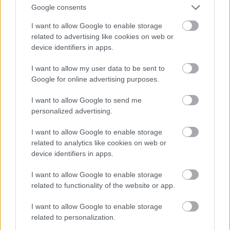
Google consents
I want to allow Google to enable storage
related to advertising like cookies on web or
device identifiers in apps.
I want to allow my user data to be sent to
Google for online advertising purposes.
I want to allow Google to send me
View this post on Instagram
personalized advertising.
A post shared by The Misfit (@themisfit.athens)
I want to allow Google to enable storage
related to analytics like cookies on web or
device identifiers in apps.
Φρέσκια άφιξη, σε ένα όμορφο γωνιακό
νεοκλασικό, το Misfit δηλώνει «απροσάρμοστο»
I want to allow Google to enable storage
related to functionality of the website or app.
με βάση το όνομά του, και ανοίγει από νωρίς το
πρωί τον ψηλοτάβανο και άνετο εσωτερικό του
I want to allow Google to enable storage
χώρο για να σερβίρει εξαιρετικό brunch
related to personalization.