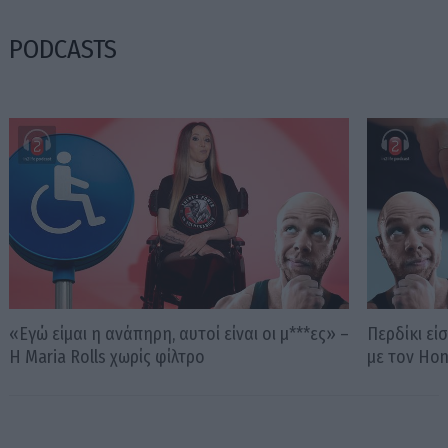
PODCASTS
«Εγώ είμαι η ανάπηρη, αυτοί είναι οι μ***ες» –
Περδίκι εί
Η Maria Rolls χωρίς φίλτρο
με τον Ho