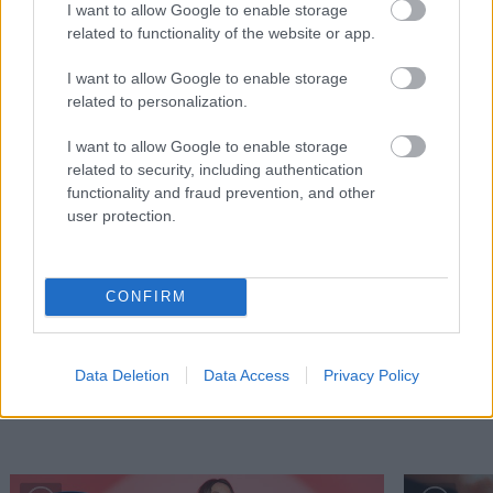
I want to allow Google to enable storage
related to functionality of the website or app.
I want to allow Google to enable storage
related to personalization.
I want to allow Google to enable storage
related to security, including authentication
functionality and fraud prevention, and other
user protection.
Μείνε Αύγουστο στην Αθήνα κι άσε τους
Πώς θα κά
άλλους να λένε
CONFIRM
Data Deletion
Data Access
Privacy Policy
PODCASTS