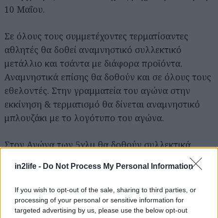
10 Μαΐου.
Σε όλους τους συμμετέχοντες τερματίσαντες
αθλητές θα δοθεί αναμνηστικό συλλεκτικό
μετάλλιο και τσάντα με διάφορα προϊόντα.
Αναμνηστικά επίσης θα δοθούν και σε όλους τους
εθελοντές. Στην γραμματεία του αγώνα στην
εκκίνηση & τερματισμό θα δίνεται αναμνηστικό
μπλουζάκι με το λογότυπο του αγώνα.
Αναζήτηση
Στον Αγώνα των 5χλμ θα δοθούν συλλεκτικά
για...
έπαθλα στους τρεις πρώτους νικητές και στις
in2life -
Do Not Process My Personal Information
τρεις πρώτες νικήτριες γενικής κατηγορίας.
If you wish to opt-out of the sale, sharing to third parties, or
processing of your personal or sensitive information for
targeted advertising by us, please use the below opt-out