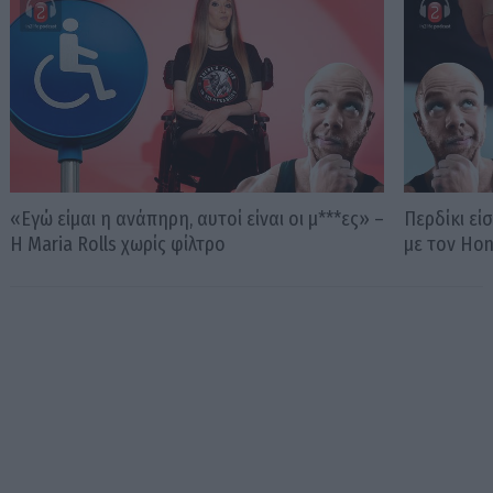
«Εγώ είμαι η ανάπηρη, αυτοί είναι οι μ***ες» –
Περδίκι εί
Η Maria Rolls χωρίς φίλτρο
με τον Ho