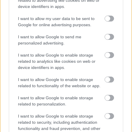
related to advertising like cookies on web or
Νιάρχος
device identifiers in apps.
Εισιτήρια: 15€, 10€ (μειωμένο)
I want to allow my user data to be sent to
Προπώληση:
Google for online advertising purposes.
• Ηλεκτρονικά στον ιστότοπο
www.ticketservices.gr
I want to allow Google to send me
personalized advertising.
• Τηλεφωνικά στο τηλέφωνο της Ticket
Services 210 7234567
I want to allow Google to enable storage
• Στο εκδοτήριο της Ticket Services
related to analytics like cookies on web or
device identifiers in apps.
(Πανεπιστημίου 39, Αθήνα)
I want to allow Google to enable storage
Η ομιλία θα πραγματοποιηθεί στα αγγλικά
related to functionality of the website or app.
με ταυτόχρονη μετάφραση στα ελληνικά.
I want to allow Google to enable storage
Θα υπάρχει ταυτόχρονη διερμηνεία στην
related to personalization.
Ελληνική Νοηματική Γλώσσα.
I want to allow Google to enable storage
related to security, including authentication
functionality and fraud prevention, and other