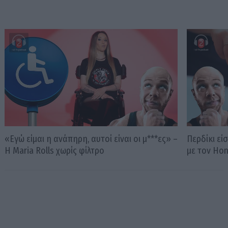
«Εγώ είμαι η ανάπηρη, αυτοί είναι οι μ***ες» –
Περδίκι εί
Η Maria Rolls χωρίς φίλτρο
με τον Ho