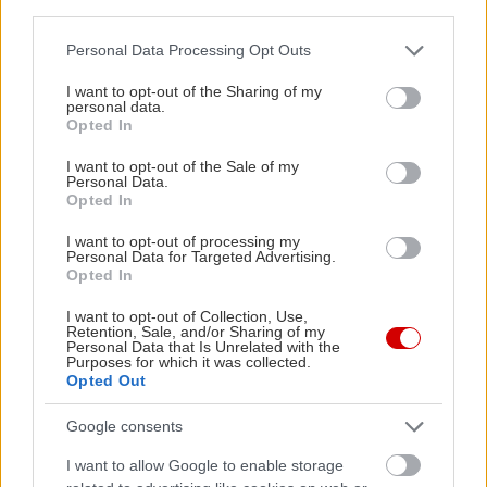
third parties.
1-3 Απριλίου 2023
Κέντρο Πολιτισμού Ίδρυμα Σταύρος Νιάρχος
Please note that this website/app uses one or more Google
Personal Data Processing Opt Outs
services and may gather and store information including but
(ΚΠΙΣΝ), Λεωφ. Συγγρού 364, Καλλιθέα
not limited to your visit or usage behaviour. You may click to
I want to opt-out of the Sharing of my
personal data.
grant or deny consent to Google and its third-party tags to
Opted In
Guerrilla Girls: Έκθεση
use your data for below specified purposes in below Google
consent section.
The Art of Behaving Badly | Η Τέχνη της
I want to opt-out of the Sale of my
Personal Data.
Κακής Συμπεριφοράς
Opted In
Σχεδιασμός – Επιμέλεια: Ερατώ
I want to opt-out of processing my
Κουτσουδάκη, αρχιτέκτων μουσειολόγος
Personal Data for Targeted Advertising.
Opted In
27 Μαρτίου - 20 Απριλίου, 10.00 – 21.00
Αίθριο 4ου ορόφου, Εθνική Βιβλιοθήκη της
I want to opt-out of Collection, Use,
Retention, Sale, and/or Sharing of my
Ελλάδος (ΕΒΕ)
Personal Data that Is Unrelated with the
Purposes for which it was collected.
Είσοδος ελεύθερη
Opted Out
Google consents
Guerrilla Girls: Artist Talk
I want to allow Google to enable storage
Δευτέρα 3 Απριλίου, 18.30, Αίθουσα Σταύρος