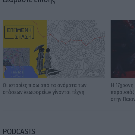
Οι ιστορίες πίσω από τα ονόματα των
Η 17χρονη
στάσεων λεωφορείων γίνονται τέχνη
παρουσιάζ
στην Παια
PODCASTS