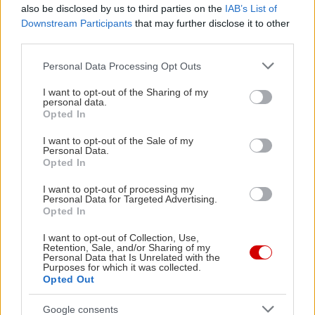
also be disclosed by us to third parties on the
IAB’s List of
Downstream Participants
that may further disclose it to other
third parties.
Διαβάστε επίσης
Please note that this website/app uses one or more Google
Personal Data Processing Opt Outs
services and may gather and store information including but
not limited to your visit or usage behaviour. You may click to
I want to opt-out of the Sharing of my
personal data.
grant or deny consent to Google and its third-party tags to
Opted In
use your data for below specified purposes in below Google
consent section.
I want to opt-out of the Sale of my
Personal Data.
Opted In
I want to opt-out of processing my
Personal Data for Targeted Advertising.
Opted In
I want to opt-out of Collection, Use,
Retention, Sale, and/or Sharing of my
Personal Data that Is Unrelated with the
Μείνε Αύγουστο στην Αθήνα κι άσε τους
Πώς θα κά
Purposes for which it was collected.
Opted Out
άλλους να λένε
Google consents