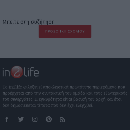
Μπείτε στη συζήτηση
ΠΡΟΣΘΉΚΗ ΣΧΟΛΊΟΥ
Το In2life φιλοξενεί αποκλειστικά πρωτότυπο περιεχόμενο που
προέρχεται από την συντακτική του ομάδα και τους εξωτερικούς
του συνεργάτες. Η εγκυρότητα είναι βασική του αρχή και έτσι
δεν δημοσιεύεται τίποτα που δεν έχει ελεγχθεί.
Facebook
Twitter
Instagram
Pinterest
RSS feeds