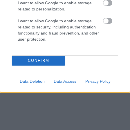
I want to allow Google to enable storage
related to personalization.
I want to allow Google to enable storage
«Εγώ είμαι η ανάπηρη, αυτοί είναι οι μ***ες» –
Περδίκι εί
related to security, including authentication
Η Maria Rolls χωρίς φίλτρο
με τον Ho
functionality and fraud prevention, and other
user protection.
CONFIRM
Data Deletion
Data Access
Privacy Policy