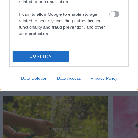
related to personalization.
I want to allow Google to enable storage
related to security, including authentication
functionality and fraud prevention, and other
user protection.
CONFIRM
Διαβάστε επίσης
Data Deletion
Data Access
Privacy Policy