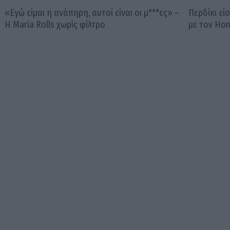
«Εγώ είμαι η ανάπηρη, αυτοί είναι οι μ***ες» –
Περδίκι εί
Η Maria Rolls χωρίς φίλτρο
με τον Ho