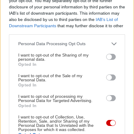
αντιδράσεις τους και να πράττεις αναλόγως για να
your opt-out. You may separately opt-out of the further
disclosure of your personal information by third parties on the
περάσετε και οι δυο σας όσο το δυνατόν καλύτερα.
IAB’s list of downstream participants. This information may
Και αυτό είναι αρκετά δύσκολο πολλές φορές για
also be disclosed by us to third parties on the
IAB’s List of
να το καταφέρεις όταν στο κρεβάτι είστε μόνο
Downstream Participants
that may further disclose it to other
third parties.
δύο. Δεν είναι το πιο εύκολο πράγμα για να γίνει
σωστά, αλλά μπορεί να γίνει τέλειο.
Please note that this website/app uses one or more Google
Personal Data Processing Opt Outs
services and may gather and store information including but
not limited to your visit or usage behaviour. You may click to
I want to opt-out of the Sharing of my
Και, στην χειρότερη, αν θες να ξεκινήσεις πιο
personal data.
grant or deny consent to Google and its third-party tags to
Opted In
αργά,
κάνε ένα τρίο
.
use your data for below specified purposes in below Google
consent section.
I want to opt-out of the Sale of my
Personal Data.
Opted In
I want to opt-out of processing my
Personal Data for Targeted Advertising.
Opted In
I want to opt-out of Collection, Use,
Retention, Sale, and/or Sharing of my
Personal Data that Is Unrelated with the
Purposes for which it was collected.