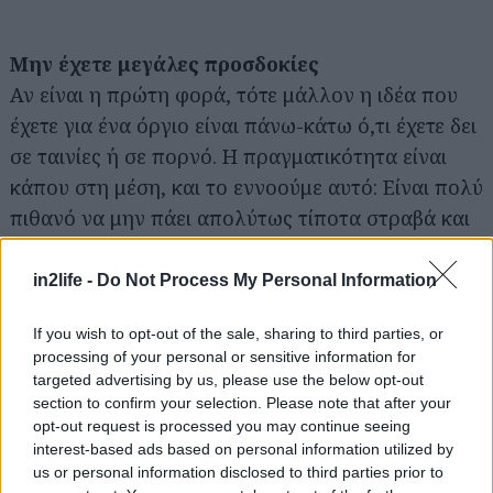
Μην έχετε μεγάλες προσδοκίες
Αν είναι η πρώτη φορά, τότε μάλλον η ιδέα που
έχετε για ένα όργιο είναι πάνω-κάτω ό,τι έχετε δει
σε ταινίες ή σε πορνό. Η πραγματικότητα είναι
Αναζήτηση
για...
κάπου στη μέση, και το εννοούμε αυτό: Είναι πολύ
πιθανό να μην πάει απολύτως τίποτα στραβά και
στο τέλος πάλι να νιώθετε ένα "εεχ, έγινε κι
αυτό". Τα πράγματα μπορεί να γίνουν άβολα ανά
in2life -
Do Not Process My Personal Information
πάσα στιγμή, αλλά εξίσου γρήγορα μπορεί να
If you wish to opt-out of the sale, sharing to third parties, or
γίνουν και εκπληκτικά.
processing of your personal or sensitive information for
targeted advertising by us, please use the below opt-out
Η πιο στάνταρ συμβουλή που θα διαβάσεις σε
section to confirm your selection. Please note that after your
opt-out request is processed you may continue seeing
οποιοδήποτε κείμενο με συμβουλές για σεξ είναι
interest-based ads based on personal information utilized by
να ακούς τους συντρόφους σου. Να προσέχεις τις
us or personal information disclosed to third parties prior to