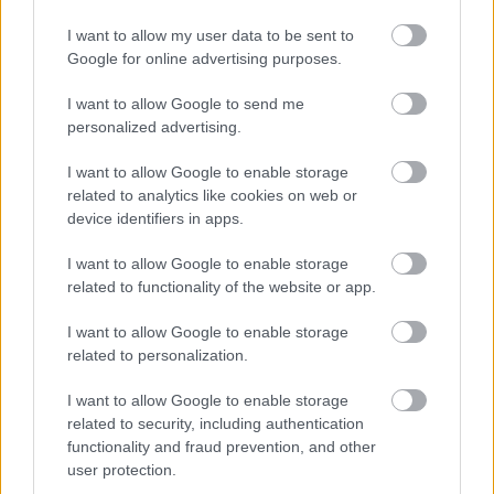
I want to allow my user data to be sent to
Google for online advertising purposes.
I want to allow Google to send me
personalized advertising.
I want to allow Google to enable storage
related to analytics like cookies on web or
device identifiers in apps.
«Εγώ είμαι η ανάπηρη, αυτοί είναι οι μ***ες» –
Περδίκι εί
Η Maria Rolls χωρίς φίλτρο
με τον Ho
I want to allow Google to enable storage
related to functionality of the website or app.
I want to allow Google to enable storage
related to personalization.
I want to allow Google to enable storage
related to security, including authentication
functionality and fraud prevention, and other
user protection.