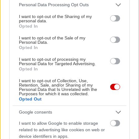
Please note that this website/app uses one or more Google
Personal Data Processing Opt Outs
services and may gather and store information including but
not limited to your visit or usage behaviour. You may click to
I want to opt-out of the Sharing of my
personal data.
grant or deny consent to Google and its third-party tags to
Opted In
use your data for below specified purposes in below Google
consent section.
I want to opt-out of the Sale of my
Personal Data.
Opted In
I want to opt-out of processing my
Personal Data for Targeted Advertising.
Μείνε Αύγουστο στην Αθήνα κι άσε τους
Πώς θα κά
Opted In
άλλους να λένε
I want to opt-out of Collection, Use,
Retention, Sale, and/or Sharing of my
Personal Data that Is Unrelated with the
Purposes for which it was collected.
Opted Out
Google consents
PODCASTS
I want to allow Google to enable storage
related to advertising like cookies on web or
device identifiers in apps.