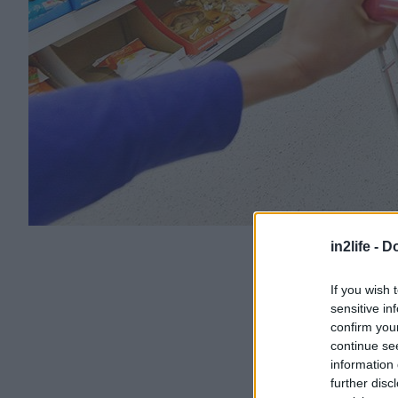
in2life -
Do
If you wish 
sensitive in
confirm you
continue se
information 
further disc