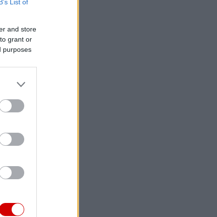
B’s List of
er and store
to grant or
ed purposes