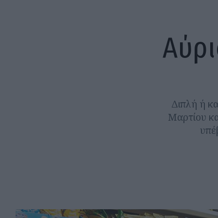
Αύρι
Διπλή ή κ
Μαρτίου και
υπέ