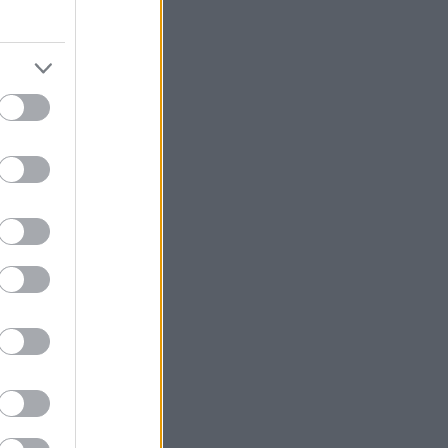
αλλά η
15 Μαρτίου.
α μέσα του
υνολικά,
ατ. ευρώ με δύο
 λογαριασμό ή
την άυλη
ε έκδοση
σχυση των
στωτικό ίδρυμα