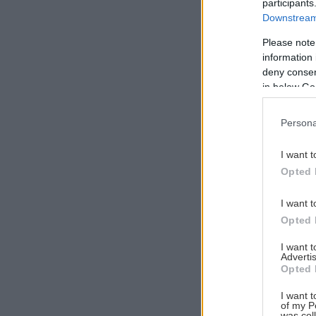
participants
Downstream 
Please note
information 
Αναζήτηση
deny consent
για...
in below Go
Persona
I want t
Opted 
I want t
Opted 
I want 
Advertis
Opted 
I want t
of my P
was col