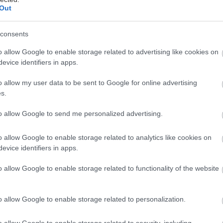
Out
consents
ρώτος κύκλος υποβολής αιτήσεων ολοκληρώθηκε, 
λατφόρμα συνεχίζει να δέχεται αιτήσεις έως και τις 
o allow Google to enable storage related to advertising like cookies on
evice identifiers in apps.
σοι όμως υποβάλλουν αίτηση από σήμερα έως και τ
ήνα, θα πληρωθούν την ενίσχυση στις 20 Μαρτίου. Σ
o allow my user data to be sent to Google for online advertising
ως 3,2 εκατομμύρια νοικοκυριά θα μοιραστούν 650 εκ
s.
ηρωμές για όσους επιλέξουν πίστωση στον τραπεζικό
to allow Google to send me personalized advertising.
αι τέσσερις μηνιαίες καταβολές για όσους επιλέξουν 
o allow Google to enable storage related to analytics like cookies on
evice identifiers in apps.
αμμα των πληρωμών ορίζει ότι:
o allow Google to enable storage related to functionality of the website
καιούχους υπέβαλαν αίτηση ενίσχυσης Market Pass μ
o allow Google to enable storage related to personalization.
τικής κάρτας έως την 28η Φεβρουαρίου 2023, η ενί
ίου και Μαρτίου 2023 αποστέλλεται στο χρηματοπι
o allow Google to enable storage related to security, including