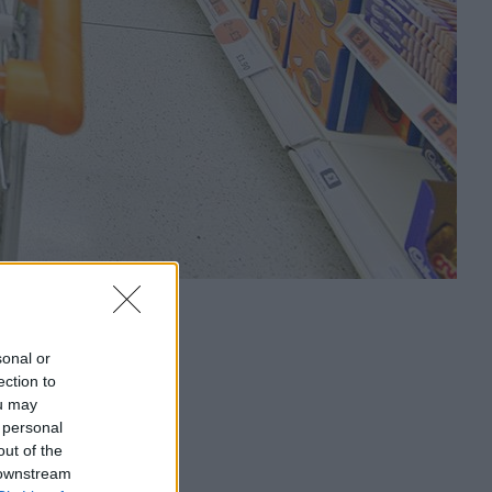
sonal or
ection to
ou may
 personal
out of the
 downstream