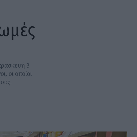
ρωμές
αρασκευή 3
ι, οι οποίοι
ους.