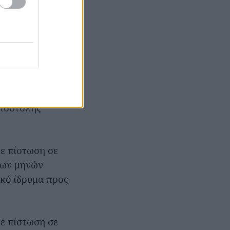
23, οπότε και
δικαιούχους.
με έκδοση
Μαρτίου 2023, η
στο
ρτα έως την 20ή
αποστολής
με πίστωση σε
των μηνών
ικό ίδρυμα προς
με πίστωση σε