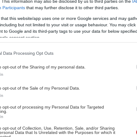
. This information may also be disclosed by us to third parties on the
IA
Participants
that may further disclose it to other third parties.
 that this website/app uses one or more Google services and may gath
including but not limited to your visit or usage behaviour. You may click 
 to Google and its third-party tags to use your data for below specifi
ogle consent section.
l Data Processing Opt Outs
o opt-out of the Sharing of my personal data.
In
o opt-out of the Sale of my Personal Data.
In
to opt-out of processing my Personal Data for Targeted
ing.
In
o opt-out of Collection, Use, Retention, Sale, and/or Sharing
ersonal Data that Is Unrelated with the Purposes for which it
lected.