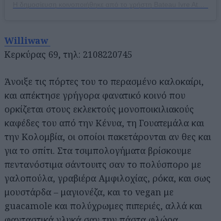
Η δημοσίευση κοινοποιήθηκε από το χρήστη Bateau Ivre Athens (@bateau.i)
Williwaw
Κερκύρας 69, τηλ: 2108220745
Άνοιξε τις πόρτες του το περασμένο καλοκαίρι,
και απέκτησε γρήγορα φανατικό κοινό που
ορκίζεται στους εκλεκτούς μονοποικιλιακούς
καφέδες του από την Κένυα, τη Γουατεμάλα και
την Κολομβία, οι οποίοι πακετάρονται αν θες και
για το σπίτι. Στα τσιμπολογήματα βρίσκουμε
πεντανόστιμα σάντουιτς σαν το πολύσπορο με
γαλοπούλα, γραβιέρα Αμφιλοχίας, ρόκα, και σως
μουστάρδα – μαγιονέζα, και το vegan με
guacamole και πολύχρωμες πιπεριές, αλλά και
φανταστικά γλυκά σαν την πάστα φλώρα