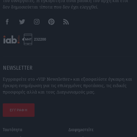
του συνεργάτες. Η εγκυρότητα είναι βασική του αρχή και έτσι
δεν δημοσιεύεται τίποτα που δεν έχει ελεγχθεί.
Facebook
Twitter
Instagram
Pinterest
RSS feeds
NEWSLETTER
Εγγραφείτε στο «VIP Newsletter» και εξασφαλίστε έγκαιρη και
έγκυρη ενημέρωση για τις επιλεγμένες προτάσεις, τις ειδικές
προσφορές αλλά και τους Διαγωνισμούς μας.
ΕΓΓΡΑΦΗ
Ταυτότητα
Διαφημιστείτε