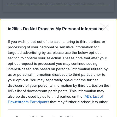
Η δημοσίευση κοινοποιήθηκε από το χρήστη williwaw | cafe & canteen (@williwaw.athens)
Kick
in2life -
Do Not Process My Personal Information
Σποράδων 26, τηλ: 21 1119 0369
If you wish to opt-out of the sale, sharing to third parties, or
Είναι cool café, είναι και arty μαγαζί με ψαγμένα
processing of your personal or sensitive information for
t-shirts, τσαντάκια, φούτερ και πάει λέγοντας,
targeted advertising by us, please use the below opt-out
section to confirm your selection. Please note that after your
είναι ο τέλειος χώρος για να δουλέψεις με το
opt-out request is processed you may continue seeing
laptop σου ή να πεταχτείς για καφεδάκι και
interest-based ads based on personal information utilized by
χειροποίητα cookies σε ένα διάλειμμα από τη
us or personal information disclosed to third parties prior to
your opt-out. You may separately opt-out of the further
δουλειά. Σερβίρει πολύ ενδιαφέρουσες ποικιλίες
disclosure of your personal information by third parties on the
καφέ, μεταξύ των οποίων ένα cold brew από την
IAB’s list of downstream participants. This information may
Παπούα Νέα Γουινέα, και φανταστικά bagel σαν
also be disclosed by us to third parties on the
IAB’s List of
Downstream Participants
that may further disclose it to other
αυτό με παπαρουνόσπορο, vegan cream cheese
third parties.
από κάσιους, καρπάτσιο κολοκύθι, παντζάρι,
Please note that this website/app uses one or more Google