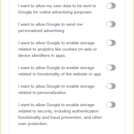
I want to allow my user data to be sent to
Google for online advertising purposes.
Δείτε αυτή τη δημοσίευση στο Instagram.
I want to allow Google to send me
personalized advertising.
Η δημοσίευση κοινοποιήθηκε από το χρήστη KICK (@kick.athens)
I want to allow Google to enable storage
related to analytics like cookies on web or
Morning Sweetie
device identifiers in apps.
Ζακύνθου 13, τηλ. 211 735 4924
I want to allow Google to enable storage
related to functionality of the website or app.
Σε έναν φανταστικό, μίνιμαλ χώρο με μωσαϊκό
στο πάτωμα και χρωματιστές λεπτομέρειες στους
I want to allow Google to enable storage
related to personalization.
τοίχους, μάς σερβίρει καφεδάκια από νωρίς (πολύ
νωρίς, από τις 7.30 συγκεκριμένα) και
I want to allow Google to enable storage
πεντανόστιμα τσιμπολογήματα που
related to security, including authentication
functionality and fraud prevention, and other
περιλαμβάνουν αλμυρό cake με πράσο, μανιτάρι,
user protection.
κεφαλογραβιέρα και φρέσκο θυμάρι, χειροποίητο