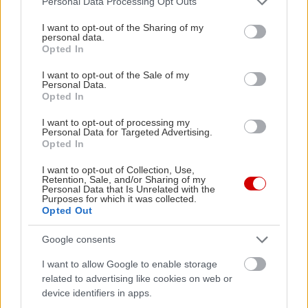
πράσινα φύλλα από σπανάκι και μαγιονέζα από
Personal Data Processing Opt Outs
services and may gather and store information including but
mango. Ό,τι και αν κάνεις, μην παραλείψεις να
not limited to your visit or usage behaviour. You may click to
I want to opt-out of the Sharing of my
personal data.
δοκιμάσεις τα american cookies του Δημήτρη
grant or deny consent to Google and its third-party tags to
Opted In
use your data for below specified purposes in below Google
Βάτη aka Cookie Dude –και ειδικά το Double
consent section.
I want to opt-out of the Sale of my
chocolate chip peanut butter. Ο espresso ξεκινά
Personal Data.
από 1,90€, τα cookies από 2,70€, τα bagel από
Opted In
5,50€.
I want to opt-out of processing my
Personal Data for Targeted Advertising.
Opted In
I want to opt-out of Collection, Use,
Retention, Sale, and/or Sharing of my
Personal Data that Is Unrelated with the
Purposes for which it was collected.
Opted Out
Google consents
I want to allow Google to enable storage
related to advertising like cookies on web or
device identifiers in apps.