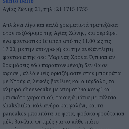
Santo Belto
Αγίας Ζώνης 21, τηλ.: 21 1715 1755
Απλώνει λίγα και καλά χρωματιστά τραπεζάκια
στον πεζόδρομο της Αγίας Ζώνης, και σερβίρει
ένα φανταστικό brunch από τις 11.00 ως τις
17.00, με την υπογραφή και την ανεξάντλητη
φαντασία της σεφ Μαρίνας Χρονά. Ό,τι και αν
δοκιμάσεις εδώ παραπονεμένο/η δεν θα σε
αφήσει, αλλά εμείς ορκιζόμαστε στην μπουράτα
με Ντούγια, λευκές βανίλιες και αμύγδαλο, το
αλμυρό cheesecake με ντοματίνια κονφί και
μπισκότο χαρουπιού, τα αυγά μάτια με σάλτσα
shakshuka, κόλιανδρο και γαλένι, και τα
pancakes μπομπότα με φέτα, φρέσκα φρούτα και
μέλι βανίλια. Οι τιμές για το κάθε πιάτο