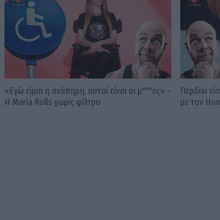
«Εγώ είμαι η ανάπηρη, αυτοί είναι οι μ***ες» –
Περδίκι εί
Η Maria Rolls χωρίς φίλτρο
με τον Ho