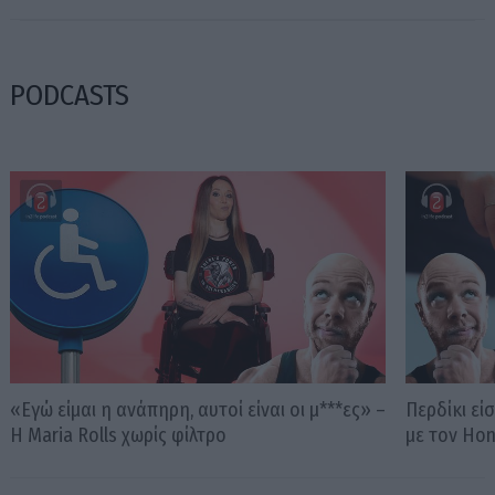
PODCASTS
«Εγώ είμαι η ανάπηρη, αυτοί είναι οι μ***ες» –
Περδίκι εί
Η Maria Rolls χωρίς φίλτρο
με τον Ho