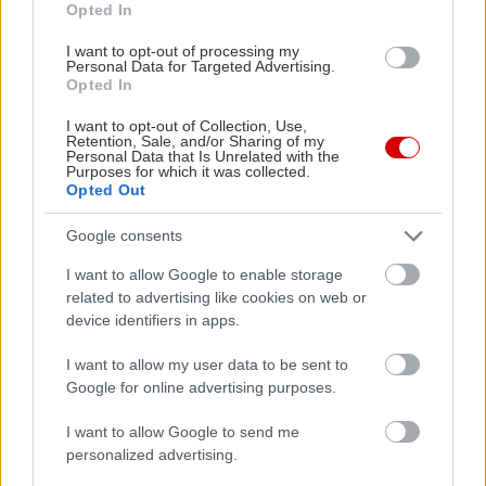
παραπάνω από 65€ το δίκλινο με πρωινό.
Opted In
I want to opt-out of processing my
Γύρω από το χιονοδρομικό κέντρο της
Personal Data for Targeted Advertising.
Opted In
Βασιλίτσας…
I want to opt-out of Collection, Use,
Retention, Sale, and/or Sharing of my
Φαντασμαγορικά, ρουστίκ δωμάτια με μεγάλα
Personal Data that Is Unrelated with the
Purposes for which it was collected.
πέτρινα τζάκια προσφέρει το
La Moara Boutique
Opted Out
Hotel
στην Κρανιά Γρεβενών, τα μπαλκόνια του
Google consents
οποίου απολαμβάνουν θέα στην αυτού
μεγαλειότητα της Βάλια Κάλντα. Οι τιμές τους
I want to allow Google to enable storage
related to advertising like cookies on web or
ξεκινούν από 82€ το δίκλινο.
device identifiers in apps.
I want to allow my user data to be sent to
Google for online advertising purposes.
I want to allow Google to send me
personalized advertising.