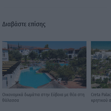
Διαβάστε επίσης
Οικονομικά δωμάτια στην Εύβοια με θέα στη
Creta Pala
θάλασσα
κρητικού 