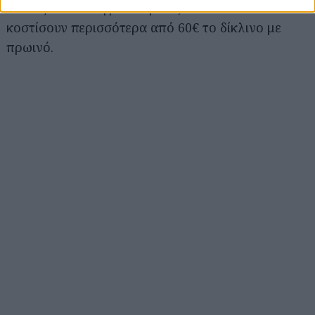
αλλά ζεστά και φροντισμένα, και δεν θα σου
κοστίσουν περισσότερα από 60€ το δίκλινο με
πρωινό.