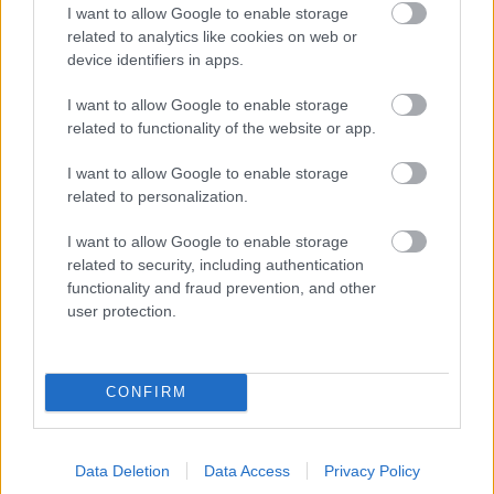
I want to allow Google to enable storage
related to analytics like cookies on web or
device identifiers in apps.
I want to allow Google to enable storage
related to functionality of the website or app.
I want to allow Google to enable storage
related to personalization.
Ένα χιλιόμετρο έξω από τα Γρεβενά, στην καρδιά
I want to allow Google to enable storage
ενός δάσους με βελανιδιές, το
Milionis Forest
related to security, including authentication
Hotel
προσφέρει όμορφα, ζεστά δωμάτια σε
functionality and fraud prevention, and other
user protection.
σούπερ τιμές: Από 51€ το δίκλινο, ή 66€ αν θέλεις
και παραδοσιακό, χειροποίητο πρωινό.
CONFIRM
Όσο πιο κοντά στο χιονοδρομικό γίνεται, σε
απόσταση 10 χιλιομέτρων για την ακρίβεια, στο
Data Deletion
Data Access
Privacy Policy
χωριό Φιλιππαίοι, τα
Natasa Rooms
είναι λιτά