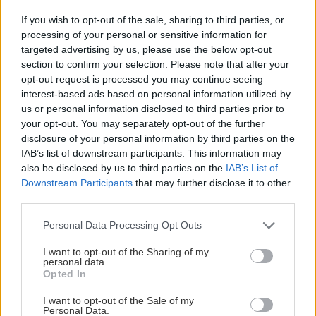
Παραμυθιού… συνέχεια, με το
Country
If you wish to opt-out of the sale, sharing to third parties, or
guesthouse Αερικό
που μοιάζει να
processing of your personal or sensitive information for
τηλεμεταφέρθηκε στο Καρπενήσι από την
targeted advertising by us, please use the below opt-out
βρετανική εξοχή. Η δε τιμή είναι εξαιρετική για
section to confirm your selection. Please note that after your
opt-out request is processed you may continue seeing
την κατηγορία του, στα 80€ το δίκλινο με τζάκι.
interest-based ads based on personal information utilized by
us or personal information disclosed to third parties prior to
Κοντά στην κεντρική πλατεία του Καρπενησίου,
your opt-out. You may separately opt-out of the further
disclosure of your personal information by third parties on the
ούτε 5 χιλιόμετρα από το χιονοδρομικό, η
Άρτεμις
IAB’s list of downstream participants. This information may
έχει φροντισμένα δωμάτια στα 81€ το δίκλινο με
also be disclosed by us to third parties on the
IAB’s List of
καταπληκτικό, παραδοσιακό πρωινό.
Downstream Participants
that may further disclose it to other
third parties.
Η πιο low budget επιλογή στην περιοχή είναι ο
Please note that this website/app uses one or more Google
Personal Data Processing Opt Outs
Μορφέας
, τα γλυκύτατα δωμάτια του οποίου
services and may gather and store information including but
not limited to your visit or usage behaviour. You may click to
I want to opt-out of the Sharing of my
διαθέτουν μπαλκονάκια που αγναντεύουν το
personal data.
grant or deny consent to Google and its third-party tags to
Opted In
βουνό και ξύλινα πατώματα και ταβάνια για έξτρα
use your data for below specified purposes in below Google
αίσθηση θαλπωρής. Δεν θα σου κοστίσουν
consent section.
I want to opt-out of the Sale of my
Personal Data.