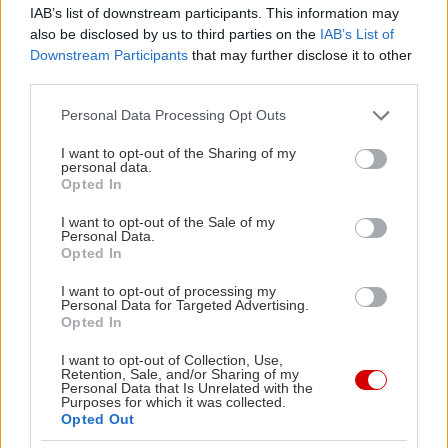
IAB’s list of downstream participants. This information may
also be disclosed by us to third parties on the
IAB’s List of
Downstream Participants
that may further disclose it to other
third parties.
Please note that this website/app uses one or more Google
Personal Data Processing Opt Outs
Διαβάστε επίσης
services and may gather and store information including but
not limited to your visit or usage behaviour. You may click to
I want to opt-out of the Sharing of my
personal data.
grant or deny consent to Google and its third-party tags to
Opted In
use your data for below specified purposes in below Google
consent section.
I want to opt-out of the Sale of my
Personal Data.
Opted In
I want to opt-out of processing my
Personal Data for Targeted Advertising.
Opted In
I want to opt-out of Collection, Use,
Retention, Sale, and/or Sharing of my
Personal Data that Is Unrelated with the
Purposes for which it was collected.
Opted Out
Μείνε Αύγουστο στην Αθήνα κι άσε τους
Πώς θα κά
άλλους να λένε