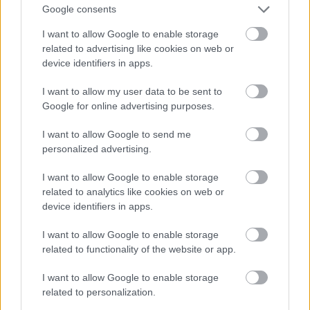
Google consents
I want to allow Google to enable storage
related to advertising like cookies on web or
device identifiers in apps.
PODCASTS
I want to allow my user data to be sent to
Google for online advertising purposes.
I want to allow Google to send me
personalized advertising.
I want to allow Google to enable storage
related to analytics like cookies on web or
device identifiers in apps.
I want to allow Google to enable storage
related to functionality of the website or app.
I want to allow Google to enable storage
«Εγώ είμαι η ανάπηρη, αυτοί είναι οι μ***ες» –
Περδίκι εί
related to personalization.
Η Maria Rolls χωρίς φίλτρο
με τον Ho