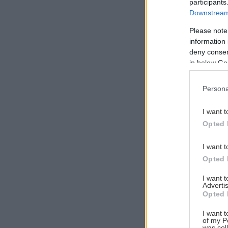
participants
Downstream 
Please note
information 
Αναζήτηση
deny consent
για...
in below Go
Persona
I want t
Opted 
I want t
Opted 
I want 
Advertis
Opted 
I want t
of my P
was col