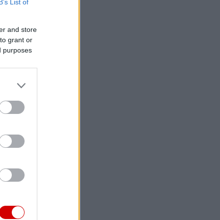
B’s List of
er and store
to grant or
ed purposes