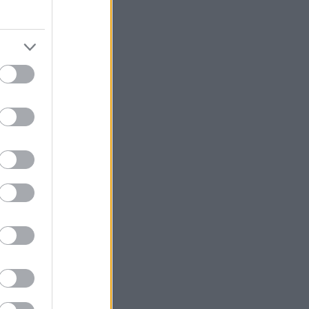
 της ΕΡΤ
ώην art
δυσκολίες που
ρα κόμπλεξ δικά
». Είχες μία
χομαι την
 ούτε στο να
ό το ταξίδι, με
 αυτή που
υμε. Μόνη της
 πω την άλλη