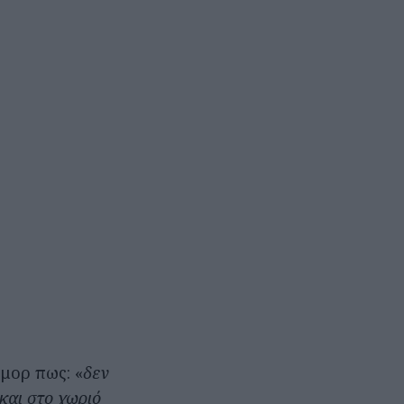
μορ πως: «
δεν
και στο χωριό