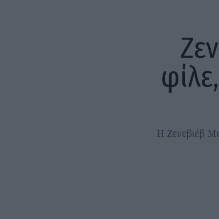
Ζεν
φίλε
Η Ζενεβιέβ Μα