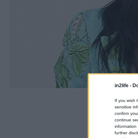
in2life -
Do
If you wish 
sensitive in
confirm you
continue se
information 
further disc