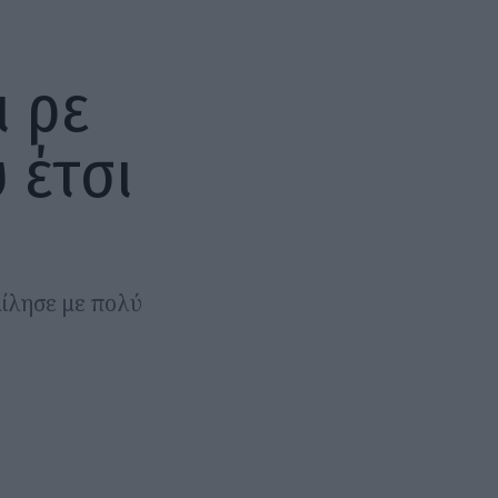
ι ρε
 έτσι
μίλησε με πολύ