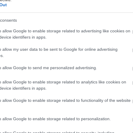
Out
consents
ενεβιέβ Μαζαρί επισκέφθηκε το πλατό της εκπομπής
o allow Google to enable storage related to advertising like cookies on
evice identifiers in apps.
Στούντιο 4» και μίλησε για πολλά και διάφορα. Η πρ
irector του GNTM έκανε αναφορά στις μαθησιακές 
o allow my user data to be sent to Google for online advertising
ντιμετωπίζει από παιδί τονίζοντας πως: «
Είχα διάφο
s.
κές δυσκολίες δεν σε βοηθάνε να νιώθεις ότι «το έχεις
to allow Google to send me personalized advertising.
 που σου τη δίνανε και έλεγες «δεν γίνεται, δεν τη δέ
ουλ δυσλεξία, που δεν με βοηθούσε ούτε στο λεκτικό,
o allow Google to enable storage related to analytics like cookies on
evice identifiers in apps.
o allow Google to enable storage related to functionality of the website
θα πάντα ένα στρες. Η μαμά μου με στήριξε σε όλο αυτ
ρούς. Κανένας δεν το καταλάβαινε. Η μαμά μου ήταν
o allow Google to enable storage related to personalization.
υς για να δουλέψουμε φωνητικά, λεκτικά τι θα κάνο
ν υπήρχε κατεύθυνση. Της έλεγαν: είναι τεμπέλα. Μην
o allow Google to enable storage related to security, including