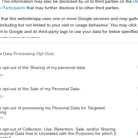
. This information may also be disclosed by us to third parties on the
IA
Participants
that may further disclose it to other third parties.
 that this website/app uses one or more Google services and may gath
including but not limited to your visit or usage behaviour. You may click 
 to Google and its third-party tags to use your data for below specifi
ogle consent section.
l Data Processing Opt Outs
o opt-out of the Sharing of my personal data.
In
o opt-out of the Sale of my Personal Data.
In
to opt-out of processing my Personal Data for Targeted
ing.
In
o opt-out of Collection, Use, Retention, Sale, and/or Sharing
ersonal Data that Is Unrelated with the Purposes for which it
lected.