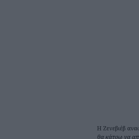
Η Ζενεβιέβ ανα
θα κάτσω να απ