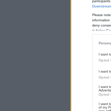
participants
Downstream 
Please note
information 
Αναζήτηση
deny consent
για...
in below Go
Persona
I want t
Opted 
I want t
Opted 
I want 
Advertis
Opted 
I want t
of my P
was col