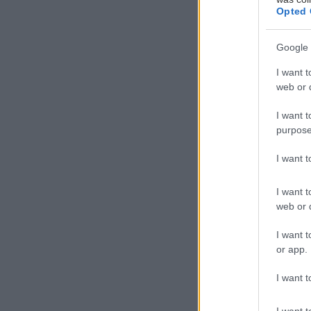
Opted 
Google 
I want t
web or d
Η
I want t
ε
purpose
α
θ
I want 
α
I want t
Μπορεί, ωστόσο,
web or d
μείναμε και εντ
άλλωστε, βασικ
I want t
or app.
συνοδεύει ιδανι
I want t
Peñarrubia
I want t