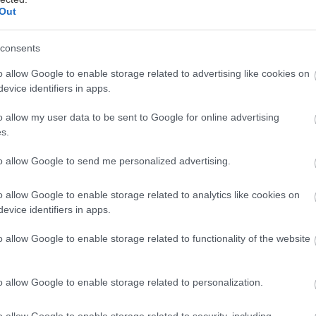
Out
consents
o allow Google to enable storage related to advertising like cookies on
evice identifiers in apps.
o allow my user data to be sent to Google for online advertising
ίδηση πως ένα από τα πιο κουλ στέκια του αθηναϊκο
s.
πό τα ελάχιστα εναπομείναντα ανεπιτήδευτα café-π
άλασσα έκλεισε οριστικά τις πόρτες του προκάλεσε
to allow Google to send me personalized advertising.
πανωτά κύματα θλίψης
στο ελληνικό ίντερνετ, και όχ
o allow Google to enable storage related to analytics like cookies on
 το Skipper’s να μην υπάρχει πια, αυτό όμως δεν ση
evice identifiers in apps.
ελώς χωρίς επιλογές. Η χειμωνιάτικη θέα στην θάλασ
ό και αναφαίρετο ανθρώπινο δικαίωμα. Και στα παρ
o allow Google to enable storage related to functionality of the website
κά τα καφεδάκια σου.
o allow Google to enable storage related to personalization.
o allow Google to enable storage related to security, including