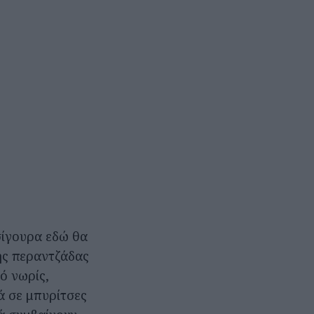
σίγουρα εδώ θα
κής περαντζάδας
ό νωρίς,
ά σε μπυρίτσες