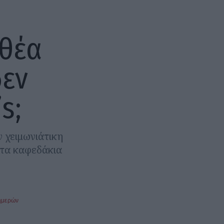
 θέα
εν
s;
ν χειμωνιάτικη
 τα καφεδάκια
ημερών