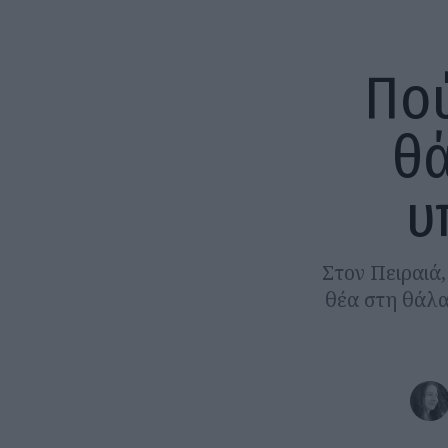
Πού
θά
υ
Στον Πειραιά,
θέα στη θάλα