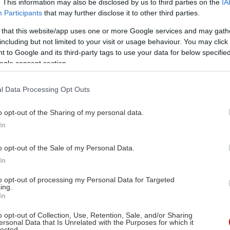
. This information may also be disclosed by us to third parties on the
IA
Participants
that may further disclose it to other third parties.
 that this website/app uses one or more Google services and may gath
including but not limited to your visit or usage behaviour. You may click 
 to Google and its third-party tags to use your data for below specifi
ogle consent section.
l Data Processing Opt Outs
o opt-out of the Sharing of my personal data.
In
o opt-out of the Sale of my Personal Data.
In
to opt-out of processing my Personal Data for Targeted
ing.
In
o opt-out of Collection, Use, Retention, Sale, and/or Sharing
ersonal Data that Is Unrelated with the Purposes for which it
lected.