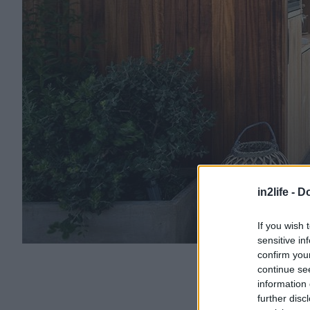
in2life -
Do
If you wish 
sensitive in
confirm you
continue se
information 
further disc