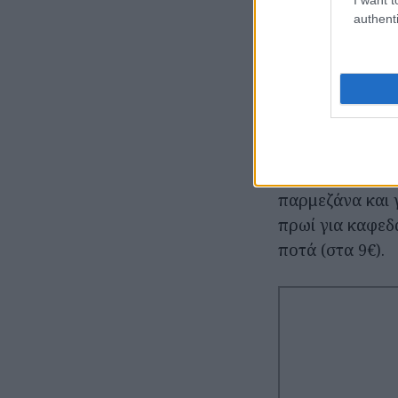
Λεωφόρος Ποσει
authenti
«Η Όστρια» για
αλλά κράτησε ί
οποία τα τραπε
πρέπει για παρ
εκτός των άλλω
αυγά scrambled
παρμεζάνα και 
πρωί για καφεδά
ποτά (στα 9€).