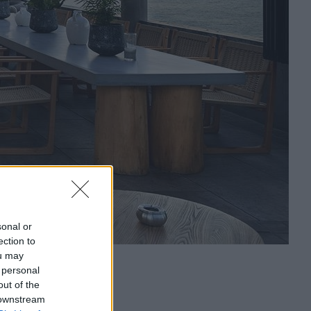
sonal or
ection to
ou may
 personal
out of the
 downstream