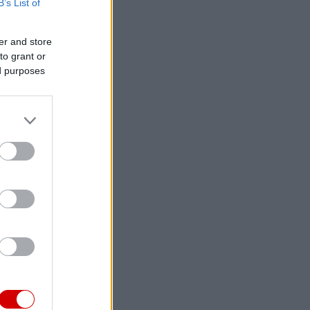
B’s List of
er and store
to grant or
ed purposes