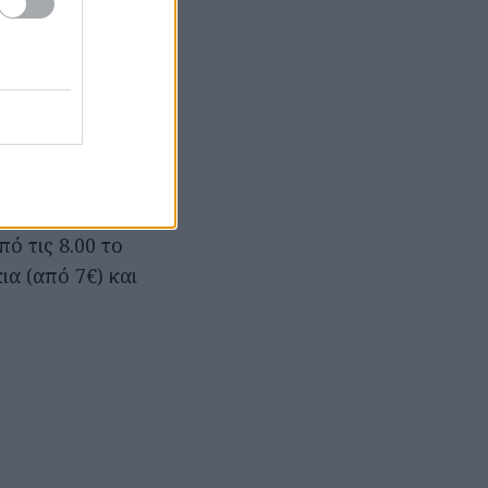
άλλαξε όνομα
λασσα, από την
κόστρωτο, ό,τι
ρίσκουμε,
brunch όπως τα
 κοτόπουλο,
πό τις 8.00 το
ια (από 7€) και