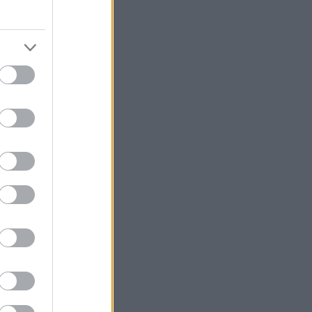
ύ νότου, και
ου-βλέπουν-
 πρόσφατα
ι άδικα.
μαίνει ότι
σα είναι,
ακάτω στέκια