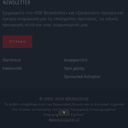
NEWSLETTER
Εγγραφείτε στο «VIP Newsletter» και εξασφαλίστε έγκαιρη και
έγκυρη ενημέρωση για τις επιλεγμένες προτάσεις, τις ειδικές
προσφορές αλλά και τους Διαγωνισμούς μας.
ΕΓΓΡΑΦΗ
Ταυτότητα
Διαφημιστείτε
Επικοινωνία
Όροι χρήσης
Προσωπικά δεδομένα
© 2002-2026 MEDIA2DAY
Το in2life ενισχύθηκε από την Ευρωπαϊκή Ένωση και το Ελληνικό Δημόσιο
στο πλαίσιο υλοποίησης του Έργου "Εφαρμογή Ολοκληρωμένου
v
Επιχειρηματικού Σχεδίου"
Managed Cloud by C2