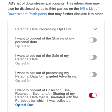
IAB’s list of downstream participants. This information may
also be disclosed by us to third parties on the
IAB’s List of
Downstream Participants
that may further disclose it to other
third parties.
Please note that this website/app uses one or more Google
Personal Data Processing Opt Outs
Διαβάστε επίσης
services and may gather and store information including but
not limited to your visit or usage behaviour. You may click to
I want to opt-out of the Sharing of my
personal data.
grant or deny consent to Google and its third-party tags to
Opted In
use your data for below specified purposes in below Google
consent section.
I want to opt-out of the Sale of my
Personal Data.
Opted In
I want to opt-out of processing my
Personal Data for Targeted Advertising.
Opted In
I want to opt-out of Collection, Use,
Retention, Sale, and/or Sharing of my
Personal Data that Is Unrelated with the
Purposes for which it was collected.
Opted Out
Μείνε Αύγουστο στην Αθήνα κι άσε τους
Πώς θα κά
άλλους να λένε