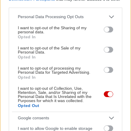
third parties.
Please note that this website/app uses one or more Google
Personal Data Processing Opt Outs
services and may gather and store information including but
not limited to your visit or usage behaviour. You may click to
I want to opt-out of the Sharing of my
personal data.
grant or deny consent to Google and its third-party tags to
Opted In
use your data for below specified purposes in below Google
consent section.
I want to opt-out of the Sale of my
Personal Data.
Opted In
I want to opt-out of processing my
Personal Data for Targeted Advertising.
Opted In
I want to opt-out of Collection, Use,
Retention, Sale, and/or Sharing of my
Personal Data that Is Unrelated with the
Purposes for which it was collected.
Opted Out
Google consents
I want to allow Google to enable storage