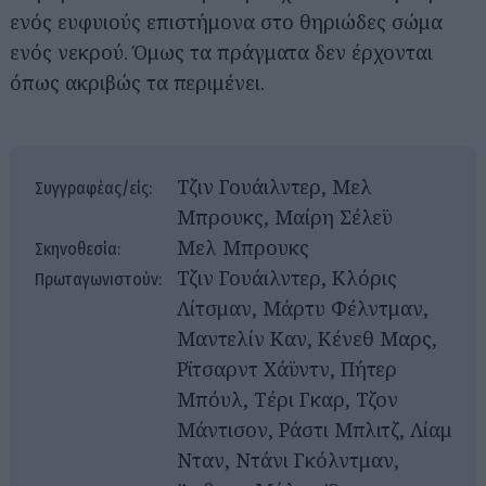
ενός ευφυιούς επιστήμονα στο θηριώδες σώμα
ενός νεκρού. Όμως τα πράγματα δεν έρχονται
όπως ακριβώς τα περιμένει.
Τζιν Γουάιλντερ, Μελ
Συγγραφέας/είς:
Μπρουκς, Μαίρη Σέλεϋ
Μελ Μπρουκς
Σκηνοθεσία:
Τζιν Γουάιλντερ, Κλόρις
Πρωταγωνιστούν:
Λίτσμαν, Μάρτυ Φέλντμαν,
Μαντελίν Καν, Κένεθ Μαρς,
Ρϊτσαρντ Χάϋντν, Πήτερ
Μπόυλ, Τέρι Γκαρ, Τζον
Μάντισον, Ράστι Μπλιτζ, Λίαμ
Νταν, Ντάνι Γκόλντμαν,