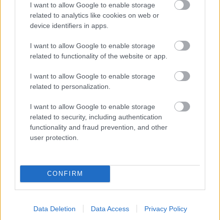
I want to allow Google to enable storage
related to analytics like cookies on web or
device identifiers in apps.
PODCASTS
I want to allow Google to enable storage
related to functionality of the website or app.
I want to allow Google to enable storage
related to personalization.
I want to allow Google to enable storage
related to security, including authentication
functionality and fraud prevention, and other
user protection.
CONFIRM
«Εγώ είμαι η ανάπηρη, αυτοί είναι οι μ***ες» –
Περδίκι εί
Η Maria Rolls χωρίς φίλτρο
με τον Ho
Data Deletion
Data Access
Privacy Policy