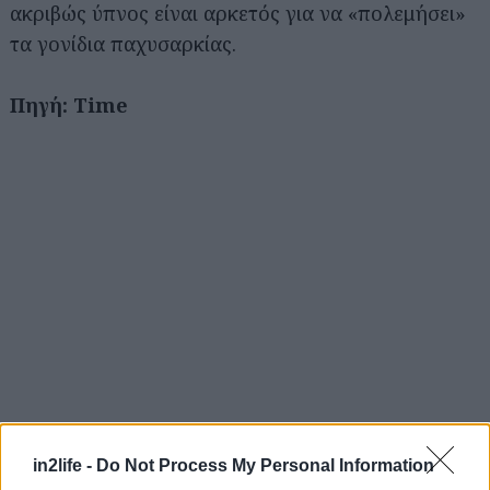
ακριβώς ύπνος είναι αρκετός για να «πολεμήσει»
τα γονίδια παχυσαρκίας.
Πηγή: Time
in2life -
Do Not Process My Personal Information
Αναζήτηση
για...