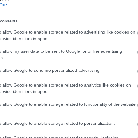
Out
consents
o allow Google to enable storage related to advertising like cookies on
 την ηλεκτρονική κινητικότητα από την πρωταγωνι
evice identifiers in apps.
 θα κάνουμε το ηλεκτρικό αυτοκίνητο προσβάσιμο σ
o allow my user data to be sent to Google for online advertising
λωσε στο Ζικάου, ο Τόμας Ούλμπριχ, επικεφαλής τ
s.
ς VW. "Η παραγωγή ηλεκτρικών οχημάτων θα ξεκινή
νέα ηλεκτρικά μοντέλα θα έχουν εξελιγμένες μπαταρί
to allow Google to send me personalized advertising.
ι με τη χρήση ανανεώσιμων πηγών ενέργειας".
o allow Google to enable storage related to analytics like cookies on
evice identifiers in apps.
, στο Ζικάου θα κατασκευάζονται έως και 330.000 ηλ
o allow Google to enable storage related to functionality of the website
ς. Η κίνηση αποτελεί μέρος ενός σχεδίου για την π
υ τροφοδοτούνται με μπαταρίες σε όλες τις 12 μάρ
έως το 2025. Η ομαλή μετάβαση από την παραγωγή
o allow Google to enable storage related to personalization.
νητήρα εσωτερικής καύσης, είναι ζωτικής σημασίας 
o allow Google to enable storage related to security, including