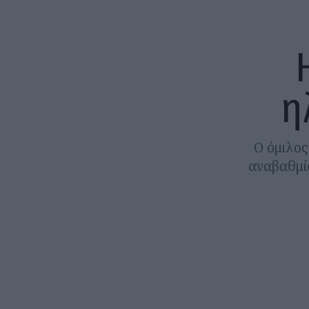
η
Ο όμιλος
αναβαθμίσ