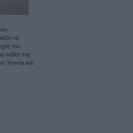
υση
άζει να
ρχές του
t seller της
ων Toyota και