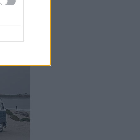
πάλων της, ενώ
αδοσιακής