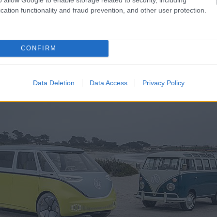
ί την ηγετική της θέση παγκοσμίως μεταξύ των αντι
cation functionality and fraud prevention, and other user protection.
μετωπίζει νέες εναλλακτικές λύσεις έναντι της παρ
οκινήτων.
CONFIRM
Data Deletion
Data Access
Privacy Policy