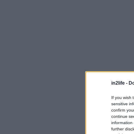
in2life -
Do
Η VW κατασκευ
If you wish 
αυτοκινήτων στ
sensitive in
ηλεκτρικά μον
confirm you
continue se
information 
Ο όμιλος Volks
further disc
ένα εργοστάσιο