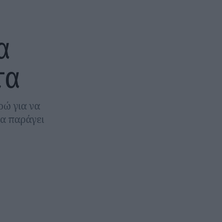
α
τα
ρώ για να
να παράγει