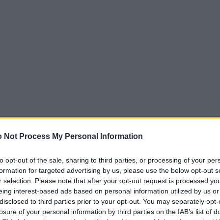
 Not Process My Personal Information
άζει το μεγαλύτερο εργοστάσιο παραγωγής ηλεκτρι
to opt-out of the sale, sharing to third parties, or processing of your per
ην Ευρώπη για να σταματήσει την πορεία της Tesla.
formation for targeted advertising by us, please use the below opt-out s
τέλα ετησίως θα κατασκευαστούν στο Ζικάου.
r selection. Please note that after your opt-out request is processed y
eing interest-based ads based on personal information utilized by us or
disclosed to third parties prior to your opt-out. You may separately opt-
wagen θα επενδύσει 1,2 δισεκατομμύρια ευρώ για να
losure of your personal information by third parties on the IAB’s list of
 στην ανατολική Γερμανία, δημιουργώντας το μεγαλ