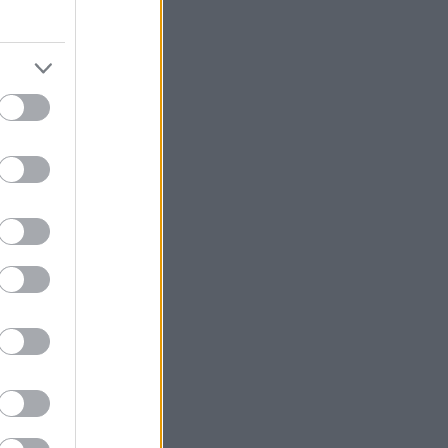
στική μας θέση
ε εκατομμύρια
ων ηλεκτρικών
σει σε περίπου
ες και θα
εκτρικά
αραγωγή περίπου
κες αυτοκινήτων
 χιλιάδων
για την VW για