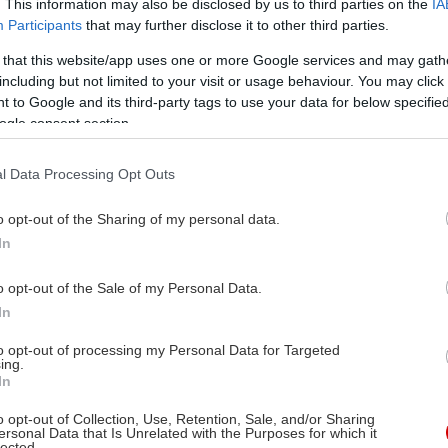
. This information may also be disclosed by us to third parties on the
IA
αγωγής ηλεκτρικών αυτοκινήτων στην Ευρώπη. Στόχ
Participants
that may further disclose it to other third parties.
ικονομικά προσιτά οχήματα με μηδενικές εκπομπές 
 that this website/app uses one or more Google services and may gath
ανάρτηση του Bloomberg.
including but not limited to your visit or usage behaviour. You may click 
 to Google and its third-party tags to use your data for below specifi
ogle consent section.
l Data Processing Opt Outs
o opt-out of the Sharing of my personal data.
In
o opt-out of the Sale of my Personal Data.
In
to opt-out of processing my Personal Data for Targeted
ing.
In
o opt-out of Collection, Use, Retention, Sale, and/or Sharing
ersonal Data that Is Unrelated with the Purposes for which it
lected.