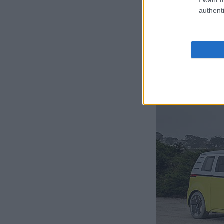
να υπερασπιστε
authenti
παράλληλα αντι
ιδιοκτησίας αυτ